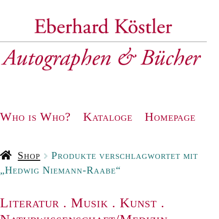
Zur
Zum
Navigation
Inhalt
springen
springen
Who is Who?
Kataloge
Homepage
Shop
Produkte verschlagwortet mit
„Hedwig Niemann-Raabe“
Literatur
.
Musik
.
Kunst
.