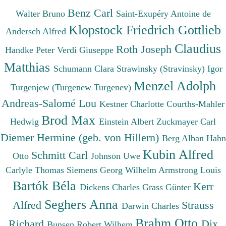
Benz Carl
Walter Bruno
Saint-Exupéry Antoine de
Klopstock Friedrich Gottlieb
Andersch Alfred
Claudius
Roth Joseph
Handke Peter
Verdi Giuseppe
Matthias
Schumann Clara
Strawinsky (Stravinsky) Igor
Menzel Adolph
Turgenjew (Turgenew Turgenev)
Andreas-Salomé Lou
Kestner Charlotte
Courths-Mahler
Brod Max
Hedwig
Einstein Albert
Zuckmayer Carl
Diemer Hermine (geb. von Hillern)
Berg Alban
Hahn
Kubin Alfred
Schmitt Carl
Otto
Johnson Uwe
Carlyle Thomas
Siemens Georg Wilhelm
Armstrong Louis
Bartók Béla
Kerr
Dickens Charles
Grass Günter
Seghers Anna
Alfred
Strauss
Darwin Charles
Brahm Otto
Richard
Dix
Bunsen Robert Wilhem