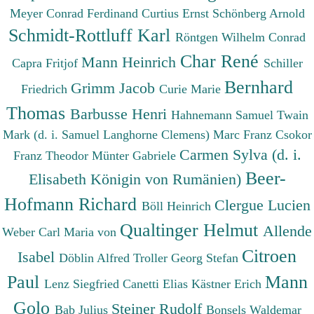
Meyer Conrad Ferdinand
Curtius Ernst
Schönberg Arnold
Schmidt-Rottluff Karl
Röntgen Wilhelm Conrad
Char René
Mann Heinrich
Capra Fritjof
Schiller
Bernhard
Grimm Jacob
Friedrich
Curie Marie
Thomas
Barbusse Henri
Hahnemann Samuel
Twain
Mark (d. i. Samuel Langhorne Clemens)
Marc Franz
Csokor
Carmen Sylva (d. i.
Franz Theodor
Münter Gabriele
Beer-
Elisabeth Königin von Rumänien)
Hofmann Richard
Clergue Lucien
Böll Heinrich
Qualtinger Helmut
Allende
Weber Carl Maria von
Citroen
Isabel
Döblin Alfred
Troller Georg Stefan
Paul
Mann
Lenz Siegfried
Canetti Elias
Kästner Erich
Golo
Steiner Rudolf
Bab Julius
Bonsels Waldemar