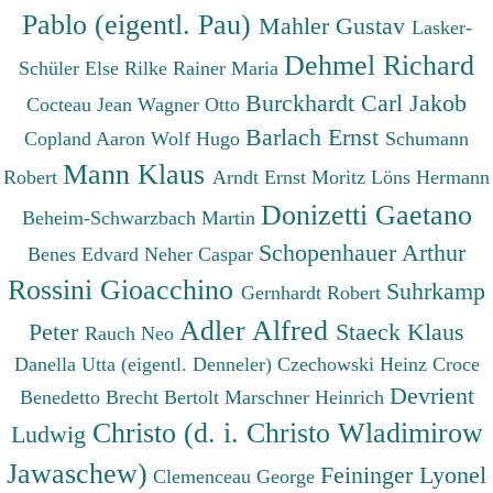
Pablo (eigentl. Pau)
Mahler Gustav
Lasker-
Dehmel Richard
Schüler Else
Rilke Rainer Maria
Burckhardt Carl Jakob
Cocteau Jean
Wagner Otto
Barlach Ernst
Copland Aaron
Wolf Hugo
Schumann
Mann Klaus
Robert
Arndt Ernst Moritz
Löns Hermann
Donizetti Gaetano
Beheim-Schwarzbach Martin
Schopenhauer Arthur
Benes Edvard
Neher Caspar
Rossini Gioacchino
Suhrkamp
Gernhardt Robert
Adler Alfred
Peter
Staeck Klaus
Rauch Neo
Danella Utta (eigentl. Denneler)
Czechowski Heinz
Croce
Devrient
Benedetto
Brecht Bertolt
Marschner Heinrich
Christo (d. i. Christo Wladimirow
Ludwig
Jawaschew)
Feininger Lyonel
Clemenceau George