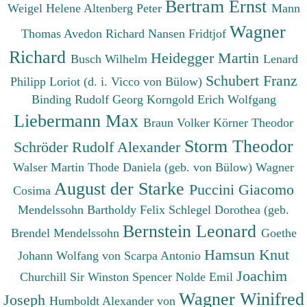
Bertram Ernst
Weigel Helene
Altenberg Peter
Mann
Wagner
Thomas
Avedon Richard
Nansen Fridtjof
Richard
Heidegger Martin
Busch Wilhelm
Lenard
Schubert Franz
Philipp
Loriot (d. i. Vicco von Bülow)
Binding Rudolf Georg
Korngold Erich Wolfgang
Liebermann Max
Braun Volker
Körner Theodor
Storm Theodor
Schröder Rudolf Alexander
Walser Martin
Thode Daniela (geb. von Bülow)
Wagner
August der Starke
Puccini Giacomo
Cosima
Mendelssohn Bartholdy Felix
Schlegel Dorothea (geb.
Bernstein Leonard
Brendel Mendelssohn
Goethe
Hamsun Knut
Johann Wolfang von
Scarpa Antonio
Joachim
Churchill Sir Winston Spencer
Nolde Emil
Wagner Winifred
Joseph
Humboldt Alexander von