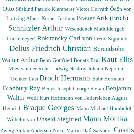
Otto
Süskind Patrick
Klemperer Victor
Horváth Ödön von
Brauer Arik (Erich)
Lortzing Albert
Kerner Justinus
Schnitzler Arthur
Wesendonck Mathilde (geb.
Rokitansky Carl von
Luckemeyer)
Freud Sigmund
Delius Friedrich Christian
Berendsohn
Kaut Ellis
Walter Arthur
Benn Gottfried
Bonatz Paul
Mies van der Rohe Ludwig
Nestroy Johann Nepomuk
Broch Hermann
Trenker Luis
Bahr Hermann
Bradbury Ray
Benjamin
Beuys Joseph
George Stefan
Walter
Weill Kurt
Hoffmann von Fallersleben August
Braque Georges
Heinrich
Mann Michael
Humboldt
Mann Monika
Unseld Siegfried
Wilhelm von
Casals
Zweig Stefan
Andersen-Nexö Martin
Dalì Salvador