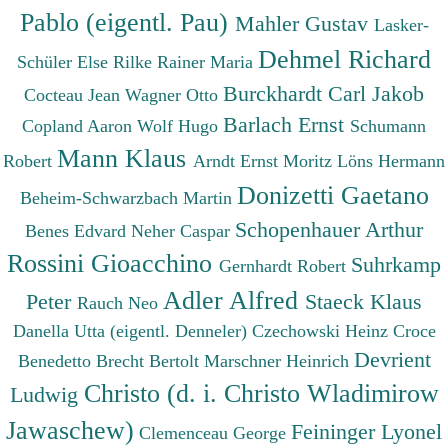
Pablo (eigentl. Pau)
Mahler Gustav
Lasker-
Dehmel Richard
Schüler Else
Rilke Rainer Maria
Burckhardt Carl Jakob
Cocteau Jean
Wagner Otto
Barlach Ernst
Copland Aaron
Wolf Hugo
Schumann
Mann Klaus
Robert
Arndt Ernst Moritz
Löns Hermann
Donizetti Gaetano
Beheim-Schwarzbach Martin
Schopenhauer Arthur
Benes Edvard
Neher Caspar
Rossini Gioacchino
Suhrkamp
Gernhardt Robert
Adler Alfred
Peter
Staeck Klaus
Rauch Neo
Danella Utta (eigentl. Denneler)
Czechowski Heinz
Croce
Devrient
Benedetto
Brecht Bertolt
Marschner Heinrich
Christo (d. i. Christo Wladimirow
Ludwig
Jawaschew)
Feininger Lyonel
Clemenceau George