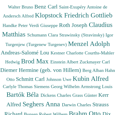
Benz Carl
Walter Bruno
Saint-Exupéry Antoine de
Klopstock Friedrich Gottlieb
Andersch Alfred
Claudius
Roth Joseph
Handke Peter
Verdi Giuseppe
Matthias
Schumann Clara
Strawinsky (Stravinsky) Igor
Menzel Adolph
Turgenjew (Turgenew Turgenev)
Andreas-Salomé Lou
Kestner Charlotte
Courths-Mahler
Brod Max
Hedwig
Einstein Albert
Zuckmayer Carl
Diemer Hermine (geb. von Hillern)
Berg Alban
Hahn
Kubin Alfred
Schmitt Carl
Otto
Johnson Uwe
Carlyle Thomas
Siemens Georg Wilhelm
Armstrong Louis
Bartók Béla
Kerr
Dickens Charles
Grass Günter
Seghers Anna
Alfred
Strauss
Darwin Charles
Brahm Otto
Richard
Dix
Bunsen Robert Wilhem