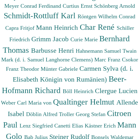
Meyer Conrad Ferdinand
Curtius Ernst
Schönberg Arnold
Schmidt-Rottluff Karl
Röntgen Wilhelm Conrad
Char René
Mann Heinrich
Capra Fritjof
Schiller
Bernhard
Grimm Jacob
Friedrich
Curie Marie
Thomas
Barbusse Henri
Hahnemann Samuel
Twain
Mark (d. i. Samuel Langhorne Clemens)
Marc Franz
Csokor
Carmen Sylva (d. i.
Franz Theodor
Münter Gabriele
Beer-
Elisabeth Königin von Rumänien)
Hofmann Richard
Clergue Lucien
Böll Heinrich
Qualtinger Helmut
Allende
Weber Carl Maria von
Citroen
Isabel
Döblin Alfred
Troller Georg Stefan
Paul
Mann
Lenz Siegfried
Canetti Elias
Kästner Erich
Golo
Steiner Rudolf
Bab Julius
Bonsels Waldemar