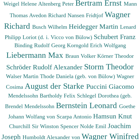
Bertram Ernst
Weigel Helene
Altenberg Peter
Mann
Wagner
Thomas
Avedon Richard
Nansen Fridtjof
Richard
Heidegger Martin
Busch Wilhelm
Lenard
Schubert Franz
Philipp
Loriot (d. i. Vicco von Bülow)
Binding Rudolf Georg
Korngold Erich Wolfgang
Liebermann Max
Braun Volker
Körner Theodor
Storm Theodor
Schröder Rudolf Alexander
Walser Martin
Thode Daniela (geb. von Bülow)
Wagner
August der Starke
Puccini Giacomo
Cosima
Mendelssohn Bartholdy Felix
Schlegel Dorothea (geb.
Bernstein Leonard
Brendel Mendelssohn
Goethe
Hamsun Knut
Johann Wolfang von
Scarpa Antonio
Joachim
Churchill Sir Winston Spencer
Nolde Emil
Wagner Winifred
Joseph
Humboldt Alexander von