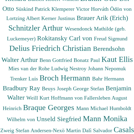
Otto
Süskind Patrick
Klemperer Victor
Horváth Ödön von
Brauer Arik (Erich)
Lortzing Albert
Kerner Justinus
Schnitzler Arthur
Wesendonck Mathilde (geb.
Rokitansky Carl von
Luckemeyer)
Freud Sigmund
Delius Friedrich Christian
Berendsohn
Kaut Ellis
Walter Arthur
Benn Gottfried
Bonatz Paul
Mies van der Rohe Ludwig
Nestroy Johann Nepomuk
Broch Hermann
Trenker Luis
Bahr Hermann
Bradbury Ray
Benjamin
Beuys Joseph
George Stefan
Walter
Weill Kurt
Hoffmann von Fallersleben August
Braque Georges
Heinrich
Mann Michael
Humboldt
Mann Monika
Unseld Siegfried
Wilhelm von
Casals
Zweig Stefan
Andersen-Nexö Martin
Dalì Salvador