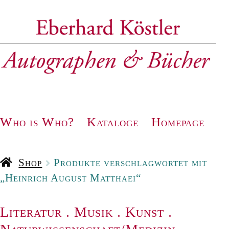
Zur
Zum
Navigation
Inhalt
springen
springen
Who is Who?
Kataloge
Homepage
Shop
Produkte verschlagwortet mit
„Heinrich August Matthaei“
Literatur
.
Musik
.
Kunst
.