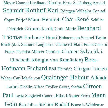
Meyer Conrad Ferdinand
Curtius Ernst
Schönberg Arnold
Schmidt-Rottluff Karl
Röntgen Wilhelm Conrad
Char René
Mann Heinrich
Capra Fritjof
Schiller
Bernhard
Grimm Jacob
Friedrich
Curie Marie
Thomas
Barbusse Henri
Hahnemann Samuel
Twain
Mark (d. i. Samuel Langhorne Clemens)
Marc Franz
Csokor
Carmen Sylva (d. i.
Franz Theodor
Münter Gabriele
Beer-
Elisabeth Königin von Rumänien)
Hofmann Richard
Clergue Lucien
Böll Heinrich
Qualtinger Helmut
Allende
Weber Carl Maria von
Citroen
Isabel
Döblin Alfred
Troller Georg Stefan
Paul
Mann
Lenz Siegfried
Canetti Elias
Kästner Erich
Golo
Steiner Rudolf
Bab Julius
Bonsels Waldemar