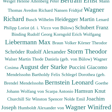
Bertram Ernst
Weigel Helene
Altenberg Peter
Mann
Wagner
Thomas
Avedon Richard
Nansen Fridtjof
Richard
Heidegger Martin
Busch Wilhelm
Lenard
Schubert Franz
Philipp
Loriot (d. i. Vicco von Bülow)
Binding Rudolf Georg
Korngold Erich Wolfgang
Liebermann Max
Braun Volker
Körner Theodor
Storm Theodor
Schröder Rudolf Alexander
Walser Martin
Thode Daniela (geb. von Bülow)
Wagner
August der Starke
Puccini Giacomo
Cosima
Mendelssohn Bartholdy Felix
Schlegel Dorothea (geb.
Bernstein Leonard
Brendel Mendelssohn
Goethe
Hamsun Knut
Johann Wolfang von
Scarpa Antonio
Joachim
Churchill Sir Winston Spencer
Nolde Emil
Wagner Winifred
Joseph
Humboldt Alexander von