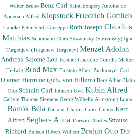
Benz Carl
Walter Bruno
Saint-Exupéry Antoine de
Klopstock Friedrich Gottlieb
Andersch Alfred
Claudius
Roth Joseph
Handke Peter
Verdi Giuseppe
Matthias
Schumann Clara
Strawinsky (Stravinsky) Igor
Menzel Adolph
Turgenjew (Turgenew Turgenev)
Andreas-Salomé Lou
Kestner Charlotte
Courths-Mahler
Brod Max
Hedwig
Einstein Albert
Zuckmayer Carl
Diemer Hermine (geb. von Hillern)
Berg Alban
Hahn
Kubin Alfred
Schmitt Carl
Otto
Johnson Uwe
Carlyle Thomas
Siemens Georg Wilhelm
Armstrong Louis
Bartók Béla
Kerr
Dickens Charles
Grass Günter
Seghers Anna
Alfred
Strauss
Darwin Charles
Brahm Otto
Richard
Dix
Bunsen Robert Wilhem