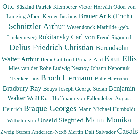
Otto
Süskind Patrick
Klemperer Victor
Horváth Ödön von
Brauer Arik (Erich)
Lortzing Albert
Kerner Justinus
Schnitzler Arthur
Wesendonck Mathilde (geb.
Rokitansky Carl von
Luckemeyer)
Freud Sigmund
Delius Friedrich Christian
Berendsohn
Kaut Ellis
Walter Arthur
Benn Gottfried
Bonatz Paul
Mies van der Rohe Ludwig
Nestroy Johann Nepomuk
Broch Hermann
Trenker Luis
Bahr Hermann
Bradbury Ray
Benjamin
Beuys Joseph
George Stefan
Walter
Weill Kurt
Hoffmann von Fallersleben August
Braque Georges
Heinrich
Mann Michael
Humboldt
Mann Monika
Unseld Siegfried
Wilhelm von
Casals
Zweig Stefan
Andersen-Nexö Martin
Dalì Salvador