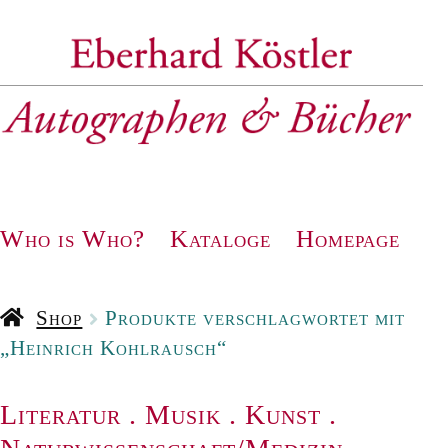
Zur
Zum
Navigation
Inhalt
springen
springen
Who is Who?
Kataloge
Homepage
Shop
Produkte verschlagwortet mit
„Heinrich Kohlrausch“
Literatur
.
Musik
.
Kunst
.