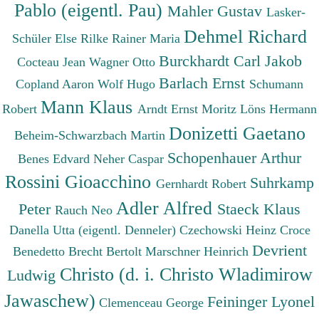
Pablo (eigentl. Pau)
Mahler Gustav
Lasker-
Dehmel Richard
Schüler Else
Rilke Rainer Maria
Burckhardt Carl Jakob
Cocteau Jean
Wagner Otto
Barlach Ernst
Copland Aaron
Wolf Hugo
Schumann
Mann Klaus
Robert
Arndt Ernst Moritz
Löns Hermann
Donizetti Gaetano
Beheim-Schwarzbach Martin
Schopenhauer Arthur
Benes Edvard
Neher Caspar
Rossini Gioacchino
Suhrkamp
Gernhardt Robert
Adler Alfred
Peter
Staeck Klaus
Rauch Neo
Danella Utta (eigentl. Denneler)
Czechowski Heinz
Croce
Devrient
Benedetto
Brecht Bertolt
Marschner Heinrich
Christo (d. i. Christo Wladimirow
Ludwig
Jawaschew)
Feininger Lyonel
Clemenceau George