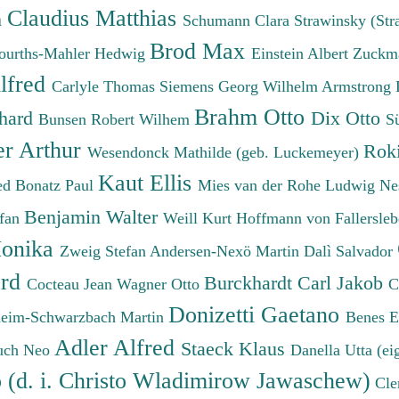
Claudius Matthias
h
Schumann Clara
Strawinsky (Str
Brod Max
ourths-Mahler Hedwig
Einstein Albert
Zuckm
lfred
Carlyle Thomas
Siemens Georg Wilhelm
Armstrong 
Brahm Otto
chard
Dix Otto
Bunsen Robert Wilhem
S
er Arthur
Roki
Wesendonck Mathilde (geb. Luckemeyer)
Kaut Ellis
ied
Bonatz Paul
Mies van der Rohe Ludwig
Ne
Benjamin Walter
efan
Weill Kurt
Hoffmann von Fallersleb
onika
Zweig Stefan
Andersen-Nexö Martin
Dalì Salvador
ard
Burckhardt Carl Jakob
Cocteau Jean
Wagner Otto
C
Donizetti Gaetano
eim-Schwarzbach Martin
Benes 
Adler Alfred
Staeck Klaus
uch Neo
Danella Utta (ei
o (d. i. Christo Wladimirow Jawaschew)
Cle