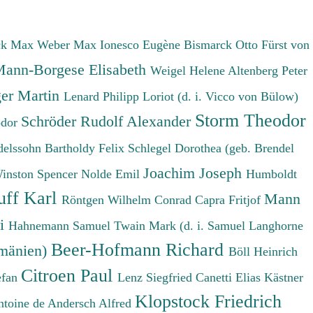
ck Max
Weber Max
Ionesco Eugène
Bismarck Otto Fürst von
ann-Borgese Elisabeth
Weigel Helene
Altenberg Peter
er Martin
Lenard Philipp
Loriot (d. i. Vicco von Bülow)
Storm Theodor
Schröder Rudolf Alexander
odor
elssohn Bartholdy Felix
Schlegel Dorothea (geb. Brendel
Joachim Joseph
Winston Spencer
Nolde Emil
Humboldt
uff Karl
Mann
Röntgen Wilhelm Conrad
Capra Fritjof
ri
Hahnemann Samuel
Twain Mark (d. i. Samuel Langhorne
Beer-Hofmann Richard
umänien)
Böll Heinrich
Citroen Paul
efan
Lenz Siegfried
Canetti Elias
Kästner
Klopstock Friedrich
ntoine de
Andersch Alfred