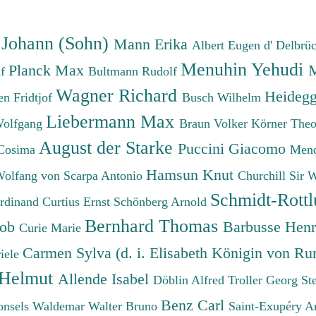
 Johann (Sohn)
Mann Erika
Albert Eugen d'
Delbrü
Menuhin Yehudi
Planck Max
M
lf
Bultmann Rudolf
Wagner Richard
Heidegg
n Fridtjof
Busch Wilhelm
Liebermann Max
Wolfgang
Braun Volker
Körner The
August der Starke
Puccini Giacomo
Cosima
Mend
Hamsun Knut
Wolfang von
Scarpa Antonio
Churchill Sir 
Schmidt-Rottl
erdinand
Curtius Ernst
Schönberg Arnold
Bernhard Thomas
cob
Barbusse Hen
Curie Marie
Carmen Sylva (d. i. Elisabeth Königin von R
iele
 Helmut
Allende Isabel
Döblin Alfred
Troller Georg St
Benz Carl
onsels Waldemar
Walter Bruno
Saint-Exupéry A