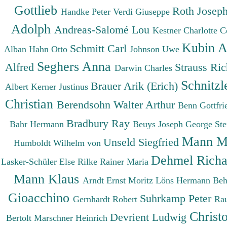
Gottlieb
Roth Josep
Handke Peter
Verdi Giuseppe
Adolph
Andreas-Salomé Lou
Kestner Charlotte
C
Kubin A
Schmitt Carl
Alban
Hahn Otto
Johnson Uwe
Seghers Anna
Alfred
Strauss Ri
Darwin Charles
Schnitzl
Brauer Arik (Erich)
Albert
Kerner Justinus
Christian
Berendsohn Walter Arthur
Benn Gottfr
Bradbury Ray
Bahr Hermann
Beuys Joseph
George St
Mann M
Unseld Siegfried
Humboldt Wilhelm von
Dehmel Rich
Lasker-Schüler Else
Rilke Rainer Maria
Mann Klaus
Arndt Ernst Moritz
Löns Hermann
Beh
Gioacchino
Suhrkamp Peter
Gernhardt Robert
Ra
Christ
Devrient Ludwig
Bertolt
Marschner Heinrich