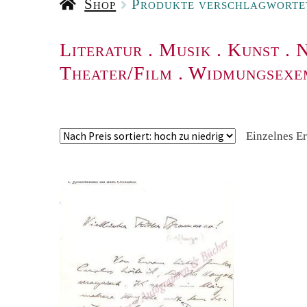
Shop
Produkte verschlagwortet
Literatur
.
Musik
.
Kunst
.
N
Theater/Film
.
Widmungsexe
Einzelnes E