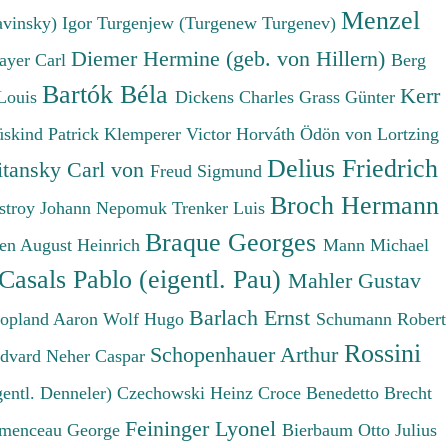
Menzel
avinsky) Igor
Turgenjew (Turgenew Turgenev)
Diemer Hermine (geb. von Hillern)
ayer Carl
Berg
Bartók Béla
Kerr
Louis
Dickens Charles
Grass Günter
üskind Patrick
Klemperer Victor
Horváth Ödön von
Lortzing
Delius Friedrich
tansky Carl von
Freud Sigmund
Broch Hermann
stroy Johann Nepomuk
Trenker Luis
Braque Georges
en August Heinrich
Mann Michael
Casals Pablo (eigentl. Pau)
Mahler Gustav
Barlach Ernst
opland Aaron
Wolf Hugo
Schumann Robert
Rossini
Schopenhauer Arthur
Edvard
Neher Caspar
gentl. Denneler)
Czechowski Heinz
Croce Benedetto
Brecht
Feininger Lyonel
menceau George
Bierbaum Otto Julius