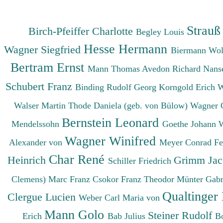
Strauß
Birch-Pfeiffer Charlotte
Begley Louis
Hesse Hermann
Wagner Siegfried
Biermann Wo
Bertram Ernst
Mann Thomas
Avedon Richard
Nanse
Schubert Franz
Binding Rudolf Georg
Korngold Erich 
Walser Martin
Thode Daniela (geb. von Bülow)
Wagner 
Bernstein Leonard
Mendelssohn
Goethe Johann 
Wagner Winifred
Alexander von
Meyer Conrad F
Char René
Heinrich
Grimm Ja
Schiller Friedrich
Clemens)
Marc Franz
Csokor Franz Theodor
Münter Gabr
Qualtinger
Clergue Lucien
Weber Carl Maria von
Mann Golo
Steiner Rudolf
Erich
Bab Julius
B