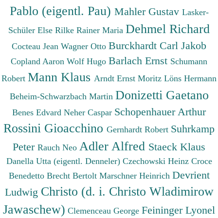
Pablo (eigentl. Pau)
Mahler Gustav
Lasker-
Dehmel Richard
Schüler Else
Rilke Rainer Maria
Burckhardt Carl Jakob
Cocteau Jean
Wagner Otto
Barlach Ernst
Copland Aaron
Wolf Hugo
Schumann
Mann Klaus
Robert
Arndt Ernst Moritz
Löns Hermann
Donizetti Gaetano
Beheim-Schwarzbach Martin
Schopenhauer Arthur
Benes Edvard
Neher Caspar
Rossini Gioacchino
Suhrkamp
Gernhardt Robert
Adler Alfred
Peter
Staeck Klaus
Rauch Neo
Danella Utta (eigentl. Denneler)
Czechowski Heinz
Croce
Devrient
Benedetto
Brecht Bertolt
Marschner Heinrich
Christo (d. i. Christo Wladimirow
Ludwig
Jawaschew)
Feininger Lyonel
Clemenceau George