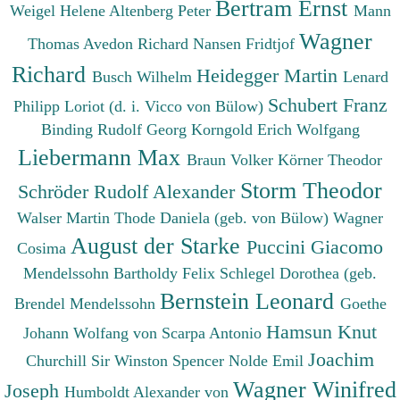
Bertram Ernst
Weigel Helene
Altenberg Peter
Mann
Wagner
Thomas
Avedon Richard
Nansen Fridtjof
Richard
Heidegger Martin
Busch Wilhelm
Lenard
Schubert Franz
Philipp
Loriot (d. i. Vicco von Bülow)
Binding Rudolf Georg
Korngold Erich Wolfgang
Liebermann Max
Braun Volker
Körner Theodor
Storm Theodor
Schröder Rudolf Alexander
Walser Martin
Thode Daniela (geb. von Bülow)
Wagner
August der Starke
Puccini Giacomo
Cosima
Mendelssohn Bartholdy Felix
Schlegel Dorothea (geb.
Bernstein Leonard
Brendel Mendelssohn
Goethe
Hamsun Knut
Johann Wolfang von
Scarpa Antonio
Joachim
Churchill Sir Winston Spencer
Nolde Emil
Wagner Winifred
Joseph
Humboldt Alexander von