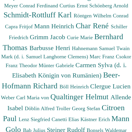
Meyer Conrad Ferdinand
Curtius Ernst
Schönberg Arnold
Schmidt-Rottluff Karl
Röntgen Wilhelm Conrad
Char René
Mann Heinrich
Capra Fritjof
Schiller
Bernhard
Grimm Jacob
Friedrich
Curie Marie
Thomas
Barbusse Henri
Hahnemann Samuel
Twain
Mark (d. i. Samuel Langhorne Clemens)
Marc Franz
Csokor
Carmen Sylva (d. i.
Franz Theodor
Münter Gabriele
Beer-
Elisabeth Königin von Rumänien)
Hofmann Richard
Clergue Lucien
Böll Heinrich
Qualtinger Helmut
Allende
Weber Carl Maria von
Citroen
Isabel
Döblin Alfred
Troller Georg Stefan
Paul
Mann
Lenz Siegfried
Canetti Elias
Kästner Erich
Golo
Steiner Rudolf
Bab Julius
Bonsels Waldemar