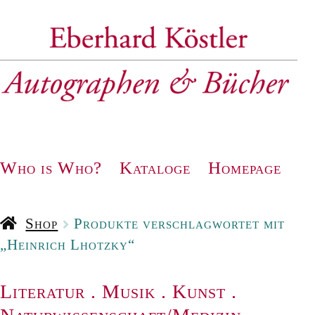
Zur
Zum
Navigation
Inhalt
springen
springen
Who is Who?
Kataloge
Homepage
Shop
Produkte verschlagwortet mit
„Heinrich Lhotzky“
Literatur
.
Musik
.
Kunst
.