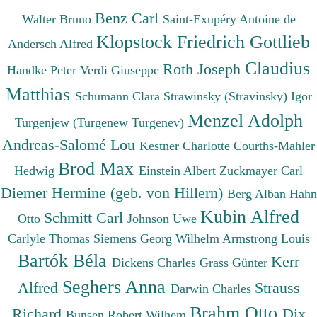
Benz Carl
Walter Bruno
Saint-Exupéry Antoine de
Klopstock Friedrich Gottlieb
Andersch Alfred
Claudius
Roth Joseph
Handke Peter
Verdi Giuseppe
Matthias
Schumann Clara
Strawinsky (Stravinsky) Igor
Menzel Adolph
Turgenjew (Turgenew Turgenev)
Andreas-Salomé Lou
Kestner Charlotte
Courths-Mahler
Brod Max
Hedwig
Einstein Albert
Zuckmayer Carl
Diemer Hermine (geb. von Hillern)
Berg Alban
Hahn
Kubin Alfred
Schmitt Carl
Otto
Johnson Uwe
Carlyle Thomas
Siemens Georg Wilhelm
Armstrong Louis
Bartók Béla
Kerr
Dickens Charles
Grass Günter
Seghers Anna
Alfred
Strauss
Darwin Charles
Brahm Otto
Richard
Dix
Bunsen Robert Wilhem