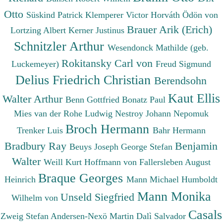
Otto
Süskind Patrick
Klemperer Victor
Horváth Ödön von
Brauer Arik (Erich)
Lortzing Albert
Kerner Justinus
Schnitzler Arthur
Wesendonck Mathilde (geb.
Rokitansky Carl von
Luckemeyer)
Freud Sigmund
Delius Friedrich Christian
Berendsohn
Kaut Ellis
Walter Arthur
Benn Gottfried
Bonatz Paul
Mies van der Rohe Ludwig
Nestroy Johann Nepomuk
Broch Hermann
Trenker Luis
Bahr Hermann
Bradbury Ray
Benjamin
Beuys Joseph
George Stefan
Walter
Weill Kurt
Hoffmann von Fallersleben August
Braque Georges
Heinrich
Mann Michael
Humboldt
Mann Monika
Unseld Siegfried
Wilhelm von
Casals
Zweig Stefan
Andersen-Nexö Martin
Dalì Salvador