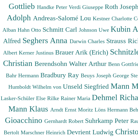
Gottlieb
Roth Josep
Handke Peter
Verdi Giuseppe
Adolph
Andreas-Salomé Lou
Kestner Charlotte
C
Kubin A
Schmitt Carl
Alban
Hahn Otto
Johnson Uwe
Seghers Anna
Alfred
Strauss Ri
Darwin Charles
Schnitzl
Brauer Arik (Erich)
Albert
Kerner Justinus
Christian
Berendsohn Walter Arthur
Benn Gottfr
Bradbury Ray
Bahr Hermann
Beuys Joseph
George St
Mann M
Unseld Siegfried
Humboldt Wilhelm von
Dehmel Rich
Lasker-Schüler Else
Rilke Rainer Maria
Mann Klaus
Arndt Ernst Moritz
Löns Hermann
Beh
Gioacchino
Suhrkamp Peter
Gernhardt Robert
Ra
Christ
Devrient Ludwig
Bertolt
Marschner Heinrich