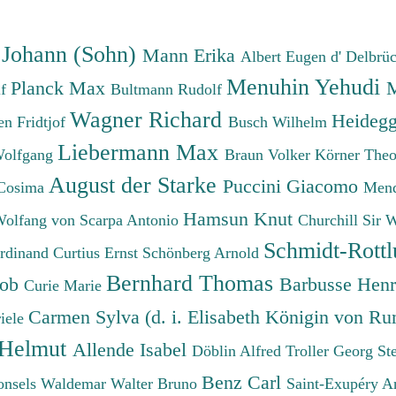
 Johann (Sohn)
Mann Erika
Albert Eugen d'
Delbrü
Menuhin Yehudi
Planck Max
M
lf
Bultmann Rudolf
Wagner Richard
Heidegg
n Fridtjof
Busch Wilhelm
Liebermann Max
Wolfgang
Braun Volker
Körner The
August der Starke
Puccini Giacomo
Cosima
Mend
Hamsun Knut
Wolfang von
Scarpa Antonio
Churchill Sir 
Schmidt-Rottl
erdinand
Curtius Ernst
Schönberg Arnold
Bernhard Thomas
cob
Barbusse Hen
Curie Marie
Carmen Sylva (d. i. Elisabeth Königin von R
iele
 Helmut
Allende Isabel
Döblin Alfred
Troller Georg St
Benz Carl
onsels Waldemar
Walter Bruno
Saint-Exupéry A