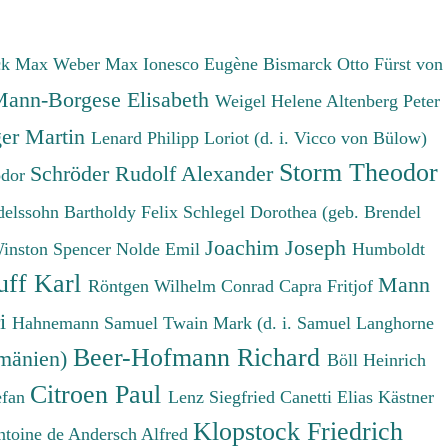
ck Max
Weber Max
Ionesco Eugène
Bismarck Otto Fürst von
ann-Borgese Elisabeth
Weigel Helene
Altenberg Peter
er Martin
Lenard Philipp
Loriot (d. i. Vicco von Bülow)
Storm Theodor
Schröder Rudolf Alexander
odor
elssohn Bartholdy Felix
Schlegel Dorothea (geb. Brendel
Joachim Joseph
Winston Spencer
Nolde Emil
Humboldt
uff Karl
Mann
Röntgen Wilhelm Conrad
Capra Fritjof
ri
Hahnemann Samuel
Twain Mark (d. i. Samuel Langhorne
Beer-Hofmann Richard
umänien)
Böll Heinrich
Citroen Paul
efan
Lenz Siegfried
Canetti Elias
Kästner
Klopstock Friedrich
ntoine de
Andersch Alfred