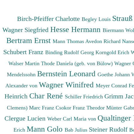
Strauß
Birch-Pfeiffer Charlotte
Begley Louis
Hesse Hermann
Wagner Siegfried
Biermann Wo
Bertram Ernst
Mann Thomas
Avedon Richard
Nanse
Schubert Franz
Binding Rudolf Georg
Korngold Erich 
Walser Martin
Thode Daniela (geb. von Bülow)
Wagner 
Bernstein Leonard
Mendelssohn
Goethe Johann 
Wagner Winifred
Alexander von
Meyer Conrad F
Char René
Heinrich
Grimm Ja
Schiller Friedrich
Clemens)
Marc Franz
Csokor Franz Theodor
Münter Gabr
Qualtinger
Clergue Lucien
Weber Carl Maria von
Mann Golo
Steiner Rudolf
Erich
Bab Julius
B