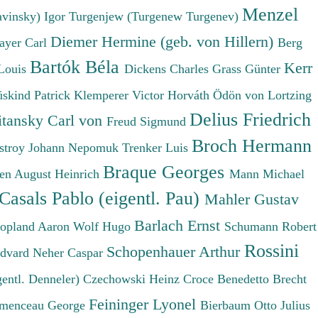
Menzel
avinsky) Igor
Turgenjew (Turgenew Turgenev)
Diemer Hermine (geb. von Hillern)
ayer Carl
Berg
Bartók Béla
Kerr
Louis
Dickens Charles
Grass Günter
üskind Patrick
Klemperer Victor
Horváth Ödön von
Lortzing
Delius Friedrich
tansky Carl von
Freud Sigmund
Broch Hermann
stroy Johann Nepomuk
Trenker Luis
Braque Georges
en August Heinrich
Mann Michael
Casals Pablo (eigentl. Pau)
Mahler Gustav
Barlach Ernst
opland Aaron
Wolf Hugo
Schumann Robert
Rossini
Schopenhauer Arthur
Edvard
Neher Caspar
gentl. Denneler)
Czechowski Heinz
Croce Benedetto
Brecht
Feininger Lyonel
menceau George
Bierbaum Otto Julius