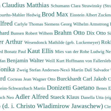
Claudius Matthias
h
Schumann Clara
Strawinsky (Str
Brod Max
ourths-Mahler Hedwig
Einstein Albert
Zuckm
lfred
Carlyle Thomas
Siemens Georg Wilhelm
Armstrong 
Brahm Otto
chard
Dix Otto
Bunsen Robert Wilhem
S
er Arthur
Roki
Wesendonck Mathilde (geb. Luckemeyer)
Kaut Ellis
ied
Bonatz Paul
Mies van der Rohe Ludwig
Ne
Benjamin Walter
efan
Weill Kurt
Hoffmann von Fallersleb
onika
Zweig Stefan
Andersen-Nexö Martin
Dalì Salvador
ard
Burckhardt Carl Jakob
Cocteau Jean
Wagner Otto
C
Donizetti Gaetano
eim-Schwarzbach Martin
Benes 
Adler Alfred
Staeck Klaus
uch Neo
Danella Utta (ei
o (d. i. Christo Wladimirow Jawaschew)
Cle