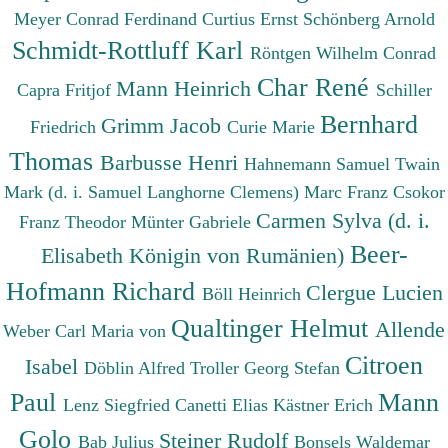
Meyer Conrad Ferdinand
Curtius Ernst
Schönberg Arnold
Schmidt-Rottluff Karl
Röntgen Wilhelm Conrad
Char René
Mann Heinrich
Capra Fritjof
Schiller
Bernhard
Grimm Jacob
Friedrich
Curie Marie
Thomas
Barbusse Henri
Hahnemann Samuel
Twain
Mark (d. i. Samuel Langhorne Clemens)
Marc Franz
Csokor
Carmen Sylva (d. i.
Franz Theodor
Münter Gabriele
Beer-
Elisabeth Königin von Rumänien)
Hofmann Richard
Clergue Lucien
Böll Heinrich
Qualtinger Helmut
Allende
Weber Carl Maria von
Citroen
Isabel
Döblin Alfred
Troller Georg Stefan
Paul
Mann
Lenz Siegfried
Canetti Elias
Kästner Erich
Golo
Steiner Rudolf
Bab Julius
Bonsels Waldemar