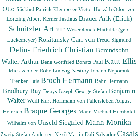
Otto
Süskind Patrick
Klemperer Victor
Horváth Ödön von
Brauer Arik (Erich)
Lortzing Albert
Kerner Justinus
Schnitzler Arthur
Wesendonck Mathilde (geb.
Rokitansky Carl von
Luckemeyer)
Freud Sigmund
Delius Friedrich Christian
Berendsohn
Kaut Ellis
Walter Arthur
Benn Gottfried
Bonatz Paul
Mies van der Rohe Ludwig
Nestroy Johann Nepomuk
Broch Hermann
Trenker Luis
Bahr Hermann
Bradbury Ray
Benjamin
Beuys Joseph
George Stefan
Walter
Weill Kurt
Hoffmann von Fallersleben August
Braque Georges
Heinrich
Mann Michael
Humboldt
Mann Monika
Unseld Siegfried
Wilhelm von
Casals
Zweig Stefan
Andersen-Nexö Martin
Dalì Salvador