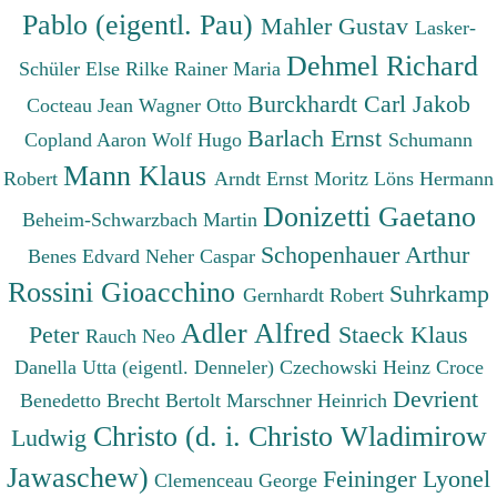
Pablo (eigentl. Pau)
Mahler Gustav
Lasker-
Dehmel Richard
Schüler Else
Rilke Rainer Maria
Burckhardt Carl Jakob
Cocteau Jean
Wagner Otto
Barlach Ernst
Copland Aaron
Wolf Hugo
Schumann
Mann Klaus
Robert
Arndt Ernst Moritz
Löns Hermann
Donizetti Gaetano
Beheim-Schwarzbach Martin
Schopenhauer Arthur
Benes Edvard
Neher Caspar
Rossini Gioacchino
Suhrkamp
Gernhardt Robert
Adler Alfred
Peter
Staeck Klaus
Rauch Neo
Danella Utta (eigentl. Denneler)
Czechowski Heinz
Croce
Devrient
Benedetto
Brecht Bertolt
Marschner Heinrich
Christo (d. i. Christo Wladimirow
Ludwig
Jawaschew)
Feininger Lyonel
Clemenceau George