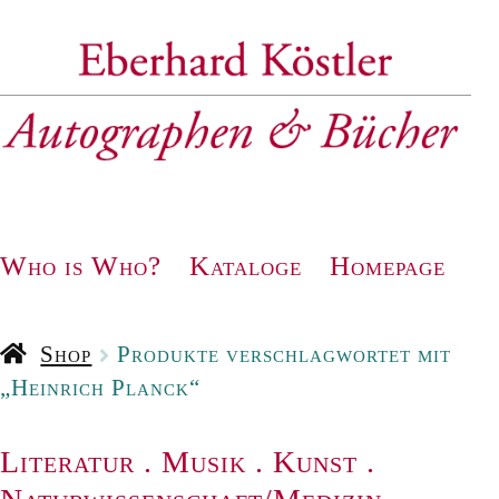
Zur
Zum
Navigation
Inhalt
springen
springen
Who is Who?
Kataloge
Homepage
Shop
Produkte verschlagwortet mit
„Heinrich Planck“
Literatur
.
Musik
.
Kunst
.