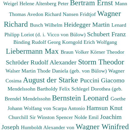
Bertram Ernst
Weigel Helene
Altenberg Peter
Mann
Wagner
Thomas
Avedon Richard
Nansen Fridtjof
Richard
Heidegger Martin
Busch Wilhelm
Lenard
Schubert Franz
Philipp
Loriot (d. i. Vicco von Bülow)
Binding Rudolf Georg
Korngold Erich Wolfgang
Liebermann Max
Braun Volker
Körner Theodor
Storm Theodor
Schröder Rudolf Alexander
Walser Martin
Thode Daniela (geb. von Bülow)
Wagner
August der Starke
Puccini Giacomo
Cosima
Mendelssohn Bartholdy Felix
Schlegel Dorothea (geb.
Bernstein Leonard
Brendel Mendelssohn
Goethe
Hamsun Knut
Johann Wolfang von
Scarpa Antonio
Joachim
Churchill Sir Winston Spencer
Nolde Emil
Wagner Winifred
Joseph
Humboldt Alexander von