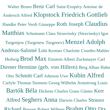
Benz Carl
Walter Bruno
Saint-Exupéry Antoine de
Klopstock Friedrich Gottlieb
Andersch Alfred
Claudius
Roth Joseph
Handke Peter
Verdi Giuseppe
Matthias
Schumann Clara
Strawinsky (Stravinsky) Igor
Menzel Adolph
Turgenjew (Turgenew Turgenev)
Andreas-Salomé Lou
Kestner Charlotte
Courths-Mahler
Brod Max
Hedwig
Einstein Albert
Zuckmayer Carl
Diemer Hermine (geb. von Hillern)
Berg Alban
Hahn
Kubin Alfred
Schmitt Carl
Otto
Johnson Uwe
Carlyle Thomas
Siemens Georg Wilhelm
Armstrong Louis
Bartók Béla
Kerr
Dickens Charles
Grass Günter
Seghers Anna
Alfred
Strauss
Darwin Charles
Brahm Otto
Richard
Dix
Bunsen Robert Wilhem