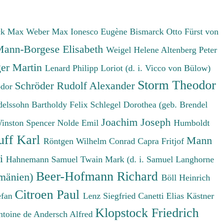
ck Max
Weber Max
Ionesco Eugène
Bismarck Otto Fürst von
ann-Borgese Elisabeth
Weigel Helene
Altenberg Peter
er Martin
Lenard Philipp
Loriot (d. i. Vicco von Bülow)
Storm Theodor
Schröder Rudolf Alexander
odor
elssohn Bartholdy Felix
Schlegel Dorothea (geb. Brendel
Joachim Joseph
Winston Spencer
Nolde Emil
Humboldt
uff Karl
Mann
Röntgen Wilhelm Conrad
Capra Fritjof
ri
Hahnemann Samuel
Twain Mark (d. i. Samuel Langhorne
Beer-Hofmann Richard
umänien)
Böll Heinrich
Citroen Paul
efan
Lenz Siegfried
Canetti Elias
Kästner
Klopstock Friedrich
ntoine de
Andersch Alfred