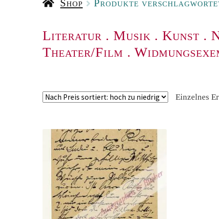
Shop
Produkte verschlagwortet
Literatur
.
Musik
.
Kunst
.
N
Theater/Film
.
Widmungsexe
Einzelnes E