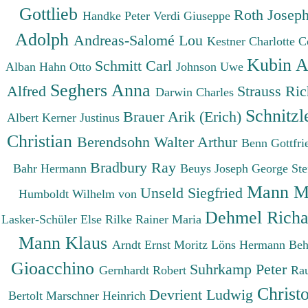
Gottlieb
Roth Josep
Handke Peter
Verdi Giuseppe
Adolph
Andreas-Salomé Lou
Kestner Charlotte
C
Kubin A
Schmitt Carl
Alban
Hahn Otto
Johnson Uwe
Seghers Anna
Alfred
Strauss Ri
Darwin Charles
Schnitzl
Brauer Arik (Erich)
Albert
Kerner Justinus
Christian
Berendsohn Walter Arthur
Benn Gottfr
Bradbury Ray
Bahr Hermann
Beuys Joseph
George St
Mann M
Unseld Siegfried
Humboldt Wilhelm von
Dehmel Rich
Lasker-Schüler Else
Rilke Rainer Maria
Mann Klaus
Arndt Ernst Moritz
Löns Hermann
Beh
Gioacchino
Suhrkamp Peter
Gernhardt Robert
Ra
Christ
Devrient Ludwig
Bertolt
Marschner Heinrich