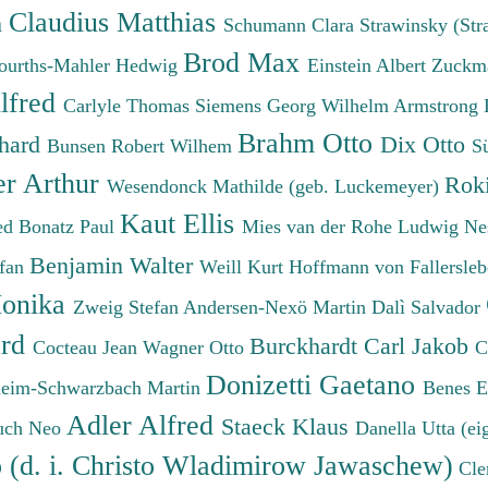
Claudius Matthias
h
Schumann Clara
Strawinsky (Str
Brod Max
ourths-Mahler Hedwig
Einstein Albert
Zuckm
lfred
Carlyle Thomas
Siemens Georg Wilhelm
Armstrong 
Brahm Otto
chard
Dix Otto
Bunsen Robert Wilhem
S
er Arthur
Roki
Wesendonck Mathilde (geb. Luckemeyer)
Kaut Ellis
ied
Bonatz Paul
Mies van der Rohe Ludwig
Ne
Benjamin Walter
efan
Weill Kurt
Hoffmann von Fallersleb
onika
Zweig Stefan
Andersen-Nexö Martin
Dalì Salvador
ard
Burckhardt Carl Jakob
Cocteau Jean
Wagner Otto
C
Donizetti Gaetano
eim-Schwarzbach Martin
Benes 
Adler Alfred
Staeck Klaus
uch Neo
Danella Utta (ei
o (d. i. Christo Wladimirow Jawaschew)
Cle