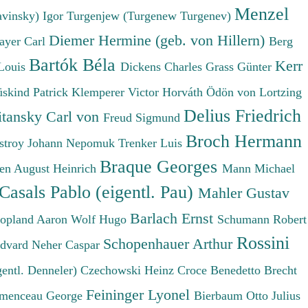
Menzel
avinsky) Igor
Turgenjew (Turgenew Turgenev)
Diemer Hermine (geb. von Hillern)
ayer Carl
Berg
Bartók Béla
Kerr
Louis
Dickens Charles
Grass Günter
üskind Patrick
Klemperer Victor
Horváth Ödön von
Lortzing
Delius Friedrich
tansky Carl von
Freud Sigmund
Broch Hermann
stroy Johann Nepomuk
Trenker Luis
Braque Georges
en August Heinrich
Mann Michael
Casals Pablo (eigentl. Pau)
Mahler Gustav
Barlach Ernst
opland Aaron
Wolf Hugo
Schumann Robert
Rossini
Schopenhauer Arthur
Edvard
Neher Caspar
gentl. Denneler)
Czechowski Heinz
Croce Benedetto
Brecht
Feininger Lyonel
menceau George
Bierbaum Otto Julius