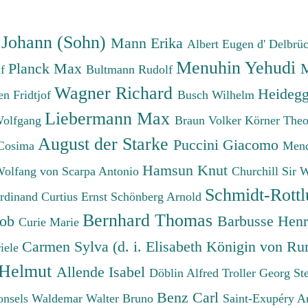
 Johann (Sohn)
Mann Erika
Albert Eugen d'
Delbrü
Menuhin Yehudi
Planck Max
M
lf
Bultmann Rudolf
Wagner Richard
Heidegg
n Fridtjof
Busch Wilhelm
Liebermann Max
Wolfgang
Braun Volker
Körner The
August der Starke
Puccini Giacomo
Cosima
Mend
Hamsun Knut
Wolfang von
Scarpa Antonio
Churchill Sir 
Schmidt-Rottl
erdinand
Curtius Ernst
Schönberg Arnold
Bernhard Thomas
cob
Barbusse Hen
Curie Marie
Carmen Sylva (d. i. Elisabeth Königin von R
iele
 Helmut
Allende Isabel
Döblin Alfred
Troller Georg St
Benz Carl
onsels Waldemar
Walter Bruno
Saint-Exupéry A