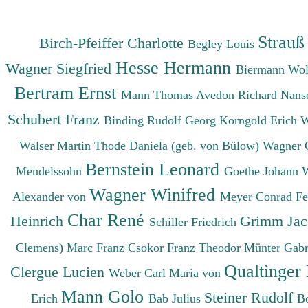
Strauß
Birch-Pfeiffer Charlotte
Begley Louis
Hesse Hermann
Wagner Siegfried
Biermann Wo
Bertram Ernst
Mann Thomas
Avedon Richard
Nanse
Schubert Franz
Binding Rudolf Georg
Korngold Erich 
Walser Martin
Thode Daniela (geb. von Bülow)
Wagner 
Bernstein Leonard
Mendelssohn
Goethe Johann 
Wagner Winifred
Alexander von
Meyer Conrad F
Char René
Heinrich
Grimm Ja
Schiller Friedrich
Clemens)
Marc Franz
Csokor Franz Theodor
Münter Gabr
Qualtinger
Clergue Lucien
Weber Carl Maria von
Mann Golo
Steiner Rudolf
Erich
Bab Julius
B