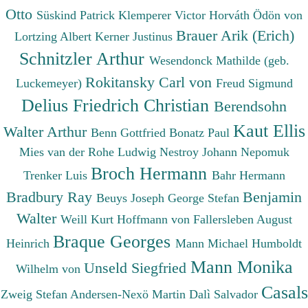
Otto
Süskind Patrick
Klemperer Victor
Horváth Ödön von
Brauer Arik (Erich)
Lortzing Albert
Kerner Justinus
Schnitzler Arthur
Wesendonck Mathilde (geb.
Rokitansky Carl von
Luckemeyer)
Freud Sigmund
Delius Friedrich Christian
Berendsohn
Kaut Ellis
Walter Arthur
Benn Gottfried
Bonatz Paul
Mies van der Rohe Ludwig
Nestroy Johann Nepomuk
Broch Hermann
Trenker Luis
Bahr Hermann
Bradbury Ray
Benjamin
Beuys Joseph
George Stefan
Walter
Weill Kurt
Hoffmann von Fallersleben August
Braque Georges
Heinrich
Mann Michael
Humboldt
Mann Monika
Unseld Siegfried
Wilhelm von
Casals
Zweig Stefan
Andersen-Nexö Martin
Dalì Salvador