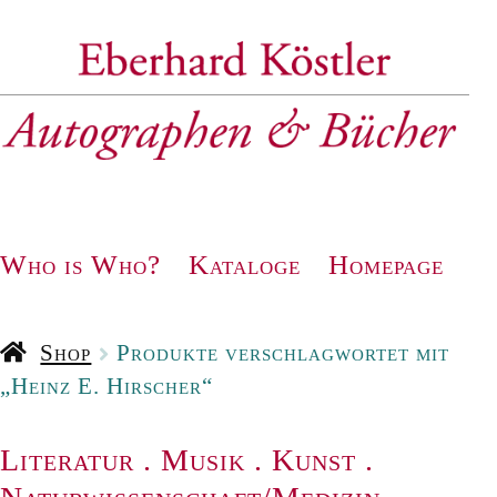
Zur
Zum
Navigation
Inhalt
springen
springen
Who is Who?
Kataloge
Homepage
Shop
Produkte verschlagwortet mit
„Heinz E. Hirscher“
Literatur
.
Musik
.
Kunst
.