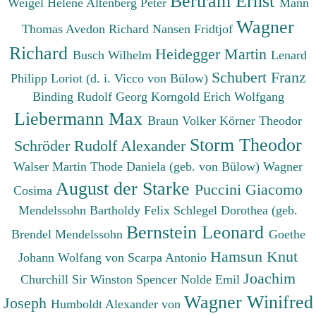
Bertram Ernst
Weigel Helene
Altenberg Peter
Mann
Wagner
Thomas
Avedon Richard
Nansen Fridtjof
Richard
Heidegger Martin
Busch Wilhelm
Lenard
Schubert Franz
Philipp
Loriot (d. i. Vicco von Bülow)
Binding Rudolf Georg
Korngold Erich Wolfgang
Liebermann Max
Braun Volker
Körner Theodor
Storm Theodor
Schröder Rudolf Alexander
Walser Martin
Thode Daniela (geb. von Bülow)
Wagner
August der Starke
Puccini Giacomo
Cosima
Mendelssohn Bartholdy Felix
Schlegel Dorothea (geb.
Bernstein Leonard
Brendel Mendelssohn
Goethe
Hamsun Knut
Johann Wolfang von
Scarpa Antonio
Joachim
Churchill Sir Winston Spencer
Nolde Emil
Wagner Winifred
Joseph
Humboldt Alexander von