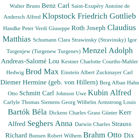
Benz Carl
Walter Bruno
Saint-Exupéry Antoine de
Klopstock Friedrich Gottlieb
Andersch Alfred
Claudius
Roth Joseph
Handke Peter
Verdi Giuseppe
Matthias
Schumann Clara
Strawinsky (Stravinsky) Igor
Menzel Adolph
Turgenjew (Turgenew Turgenev)
Andreas-Salomé Lou
Kestner Charlotte
Courths-Mahler
Brod Max
Hedwig
Einstein Albert
Zuckmayer Carl
Diemer Hermine (geb. von Hillern)
Berg Alban
Hahn
Kubin Alfred
Schmitt Carl
Otto
Johnson Uwe
Carlyle Thomas
Siemens Georg Wilhelm
Armstrong Louis
Bartók Béla
Kerr
Dickens Charles
Grass Günter
Seghers Anna
Alfred
Strauss
Darwin Charles
Brahm Otto
Richard
Dix
Bunsen Robert Wilhem