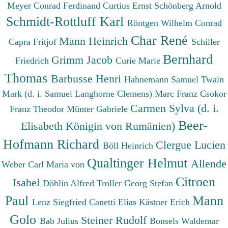
Meyer Conrad Ferdinand
Curtius Ernst
Schönberg Arnold
Schmidt-Rottluff Karl
Röntgen Wilhelm Conrad
Char René
Mann Heinrich
Capra Fritjof
Schiller
Bernhard
Grimm Jacob
Friedrich
Curie Marie
Thomas
Barbusse Henri
Hahnemann Samuel
Twain
Mark (d. i. Samuel Langhorne Clemens)
Marc Franz
Csokor
Carmen Sylva (d. i.
Franz Theodor
Münter Gabriele
Beer-
Elisabeth Königin von Rumänien)
Hofmann Richard
Clergue Lucien
Böll Heinrich
Qualtinger Helmut
Allende
Weber Carl Maria von
Citroen
Isabel
Döblin Alfred
Troller Georg Stefan
Paul
Mann
Lenz Siegfried
Canetti Elias
Kästner Erich
Golo
Steiner Rudolf
Bab Julius
Bonsels Waldemar