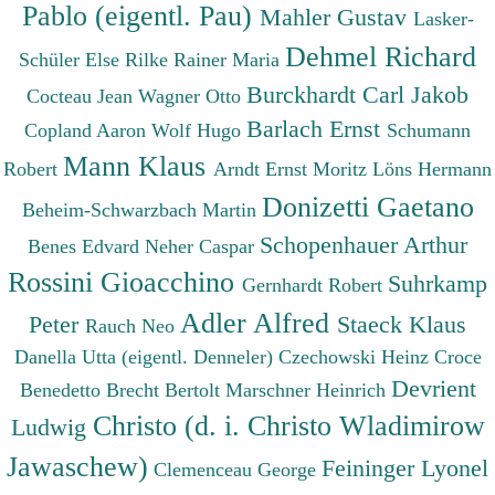
Pablo (eigentl. Pau)
Mahler Gustav
Lasker-
Dehmel Richard
Schüler Else
Rilke Rainer Maria
Burckhardt Carl Jakob
Cocteau Jean
Wagner Otto
Barlach Ernst
Copland Aaron
Wolf Hugo
Schumann
Mann Klaus
Robert
Arndt Ernst Moritz
Löns Hermann
Donizetti Gaetano
Beheim-Schwarzbach Martin
Schopenhauer Arthur
Benes Edvard
Neher Caspar
Rossini Gioacchino
Suhrkamp
Gernhardt Robert
Adler Alfred
Peter
Staeck Klaus
Rauch Neo
Danella Utta (eigentl. Denneler)
Czechowski Heinz
Croce
Devrient
Benedetto
Brecht Bertolt
Marschner Heinrich
Christo (d. i. Christo Wladimirow
Ludwig
Jawaschew)
Feininger Lyonel
Clemenceau George