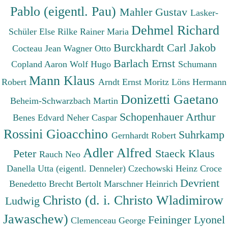
Pablo (eigentl. Pau)
Mahler Gustav
Lasker-
Dehmel Richard
Schüler Else
Rilke Rainer Maria
Burckhardt Carl Jakob
Cocteau Jean
Wagner Otto
Barlach Ernst
Copland Aaron
Wolf Hugo
Schumann
Mann Klaus
Robert
Arndt Ernst Moritz
Löns Hermann
Donizetti Gaetano
Beheim-Schwarzbach Martin
Schopenhauer Arthur
Benes Edvard
Neher Caspar
Rossini Gioacchino
Suhrkamp
Gernhardt Robert
Adler Alfred
Peter
Staeck Klaus
Rauch Neo
Danella Utta (eigentl. Denneler)
Czechowski Heinz
Croce
Devrient
Benedetto
Brecht Bertolt
Marschner Heinrich
Christo (d. i. Christo Wladimirow
Ludwig
Jawaschew)
Feininger Lyonel
Clemenceau George