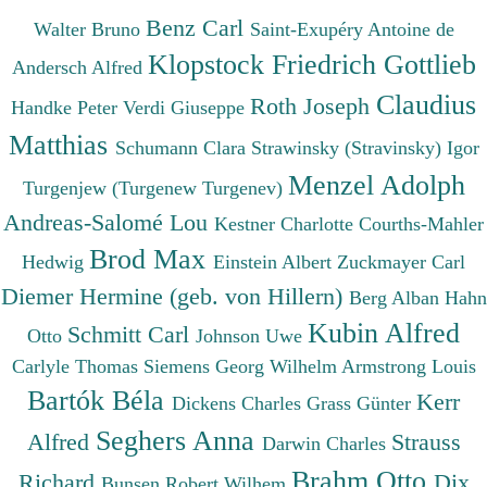
Benz Carl
Walter Bruno
Saint-Exupéry Antoine de
Klopstock Friedrich Gottlieb
Andersch Alfred
Claudius
Roth Joseph
Handke Peter
Verdi Giuseppe
Matthias
Schumann Clara
Strawinsky (Stravinsky) Igor
Menzel Adolph
Turgenjew (Turgenew Turgenev)
Andreas-Salomé Lou
Kestner Charlotte
Courths-Mahler
Brod Max
Hedwig
Einstein Albert
Zuckmayer Carl
Diemer Hermine (geb. von Hillern)
Berg Alban
Hahn
Kubin Alfred
Schmitt Carl
Otto
Johnson Uwe
Carlyle Thomas
Siemens Georg Wilhelm
Armstrong Louis
Bartók Béla
Kerr
Dickens Charles
Grass Günter
Seghers Anna
Alfred
Strauss
Darwin Charles
Brahm Otto
Richard
Dix
Bunsen Robert Wilhem