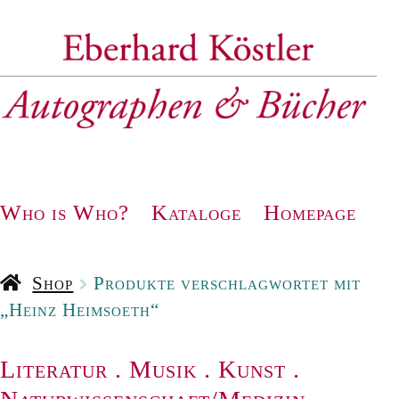
Zur
Zum
Navigation
Inhalt
springen
springen
Who is Who?
Kataloge
Homepage
Shop
Produkte verschlagwortet mit
„Heinz Heimsoeth“
Literatur
.
Musik
.
Kunst
.