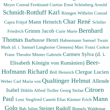
Meyer Conrad Ferdinand
Curtius Ernst
Schönberg Arnold
Schmidt-Rottluff Karl
Röntgen Wilhelm Conrad
Char René
Mann Heinrich
Capra Fritjof
Schiller
Bernhard
Grimm Jacob
Friedrich
Curie Marie
Thomas
Barbusse Henri
Hahnemann Samuel
Twain
Mark (d. i. Samuel Langhorne Clemens)
Marc Franz
Csokor
Carmen Sylva (d. i.
Franz Theodor
Münter Gabriele
Beer-
Elisabeth Königin von Rumänien)
Hofmann Richard
Clergue Lucien
Böll Heinrich
Qualtinger Helmut
Allende
Weber Carl Maria von
Citroen
Isabel
Döblin Alfred
Troller Georg Stefan
Paul
Mann
Lenz Siegfried
Canetti Elias
Kästner Erich
Golo
Steiner Rudolf
Bab Julius
Bonsels Waldemar