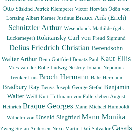
Otto
Süskind Patrick
Klemperer Victor
Horváth Ödön von
Brauer Arik (Erich)
Lortzing Albert
Kerner Justinus
Schnitzler Arthur
Wesendonck Mathilde (geb.
Rokitansky Carl von
Luckemeyer)
Freud Sigmund
Delius Friedrich Christian
Berendsohn
Kaut Ellis
Walter Arthur
Benn Gottfried
Bonatz Paul
Mies van der Rohe Ludwig
Nestroy Johann Nepomuk
Broch Hermann
Trenker Luis
Bahr Hermann
Bradbury Ray
Benjamin
Beuys Joseph
George Stefan
Walter
Weill Kurt
Hoffmann von Fallersleben August
Braque Georges
Heinrich
Mann Michael
Humboldt
Mann Monika
Unseld Siegfried
Wilhelm von
Casals
Zweig Stefan
Andersen-Nexö Martin
Dalì Salvador