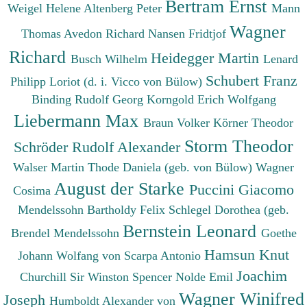
Bertram Ernst
Weigel Helene
Altenberg Peter
Mann
Wagner
Thomas
Avedon Richard
Nansen Fridtjof
Richard
Heidegger Martin
Busch Wilhelm
Lenard
Schubert Franz
Philipp
Loriot (d. i. Vicco von Bülow)
Binding Rudolf Georg
Korngold Erich Wolfgang
Liebermann Max
Braun Volker
Körner Theodor
Storm Theodor
Schröder Rudolf Alexander
Walser Martin
Thode Daniela (geb. von Bülow)
Wagner
August der Starke
Puccini Giacomo
Cosima
Mendelssohn Bartholdy Felix
Schlegel Dorothea (geb.
Bernstein Leonard
Brendel Mendelssohn
Goethe
Hamsun Knut
Johann Wolfang von
Scarpa Antonio
Joachim
Churchill Sir Winston Spencer
Nolde Emil
Wagner Winifred
Joseph
Humboldt Alexander von