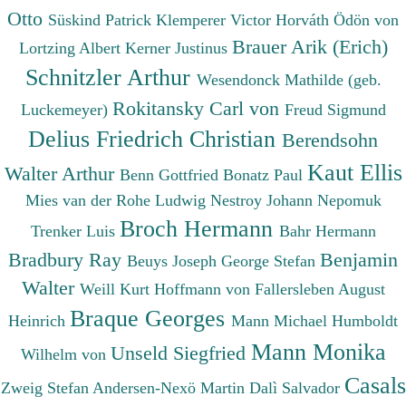
Otto
Süskind Patrick
Klemperer Victor
Horváth Ödön von
Brauer Arik (Erich)
Lortzing Albert
Kerner Justinus
Schnitzler Arthur
Wesendonck Mathilde (geb.
Rokitansky Carl von
Luckemeyer)
Freud Sigmund
Delius Friedrich Christian
Berendsohn
Kaut Ellis
Walter Arthur
Benn Gottfried
Bonatz Paul
Mies van der Rohe Ludwig
Nestroy Johann Nepomuk
Broch Hermann
Trenker Luis
Bahr Hermann
Bradbury Ray
Benjamin
Beuys Joseph
George Stefan
Walter
Weill Kurt
Hoffmann von Fallersleben August
Braque Georges
Heinrich
Mann Michael
Humboldt
Mann Monika
Unseld Siegfried
Wilhelm von
Casals
Zweig Stefan
Andersen-Nexö Martin
Dalì Salvador