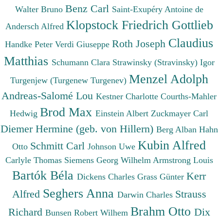
Benz Carl
Walter Bruno
Saint-Exupéry Antoine de
Klopstock Friedrich Gottlieb
Andersch Alfred
Claudius
Roth Joseph
Handke Peter
Verdi Giuseppe
Matthias
Schumann Clara
Strawinsky (Stravinsky) Igor
Menzel Adolph
Turgenjew (Turgenew Turgenev)
Andreas-Salomé Lou
Kestner Charlotte
Courths-Mahler
Brod Max
Hedwig
Einstein Albert
Zuckmayer Carl
Diemer Hermine (geb. von Hillern)
Berg Alban
Hahn
Kubin Alfred
Schmitt Carl
Otto
Johnson Uwe
Carlyle Thomas
Siemens Georg Wilhelm
Armstrong Louis
Bartók Béla
Kerr
Dickens Charles
Grass Günter
Seghers Anna
Alfred
Strauss
Darwin Charles
Brahm Otto
Richard
Dix
Bunsen Robert Wilhem