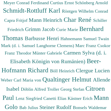
Meyer Conrad Ferdinand
Curtius Ernst
Schönberg Arnold
Schmidt-Rottluff Karl
Röntgen Wilhelm Conrad
Char René
Mann Heinrich
Capra Fritjof
Schiller
Bernhard
Grimm Jacob
Friedrich
Curie Marie
Thomas
Barbusse Henri
Hahnemann Samuel
Twain
Mark (d. i. Samuel Langhorne Clemens)
Marc Franz
Csokor
Carmen Sylva (d. i.
Franz Theodor
Münter Gabriele
Beer-
Elisabeth Königin von Rumänien)
Hofmann Richard
Clergue Lucien
Böll Heinrich
Qualtinger Helmut
Allende
Weber Carl Maria von
Citroen
Isabel
Döblin Alfred
Troller Georg Stefan
Paul
Mann
Lenz Siegfried
Canetti Elias
Kästner Erich
Golo
Steiner Rudolf
Bab Julius
Bonsels Waldemar