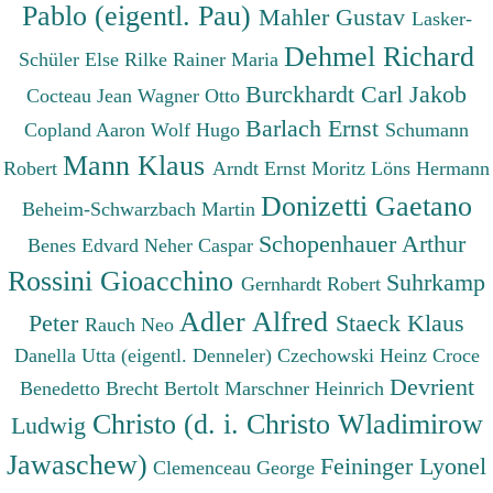
Pablo (eigentl. Pau)
Mahler Gustav
Lasker-
Dehmel Richard
Schüler Else
Rilke Rainer Maria
Burckhardt Carl Jakob
Cocteau Jean
Wagner Otto
Barlach Ernst
Copland Aaron
Wolf Hugo
Schumann
Mann Klaus
Robert
Arndt Ernst Moritz
Löns Hermann
Donizetti Gaetano
Beheim-Schwarzbach Martin
Schopenhauer Arthur
Benes Edvard
Neher Caspar
Rossini Gioacchino
Suhrkamp
Gernhardt Robert
Adler Alfred
Peter
Staeck Klaus
Rauch Neo
Danella Utta (eigentl. Denneler)
Czechowski Heinz
Croce
Devrient
Benedetto
Brecht Bertolt
Marschner Heinrich
Christo (d. i. Christo Wladimirow
Ludwig
Jawaschew)
Feininger Lyonel
Clemenceau George