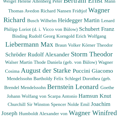
Bertram Ernst
Weigel Helene
Altenberg Peter
Mann
Wagner
Thomas
Avedon Richard
Nansen Fridtjof
Richard
Heidegger Martin
Busch Wilhelm
Lenard
Schubert Franz
Philipp
Loriot (d. i. Vicco von Bülow)
Binding Rudolf Georg
Korngold Erich Wolfgang
Liebermann Max
Braun Volker
Körner Theodor
Storm Theodor
Schröder Rudolf Alexander
Walser Martin
Thode Daniela (geb. von Bülow)
Wagner
August der Starke
Puccini Giacomo
Cosima
Mendelssohn Bartholdy Felix
Schlegel Dorothea (geb.
Bernstein Leonard
Brendel Mendelssohn
Goethe
Hamsun Knut
Johann Wolfang von
Scarpa Antonio
Joachim
Churchill Sir Winston Spencer
Nolde Emil
Wagner Winifred
Joseph
Humboldt Alexander von