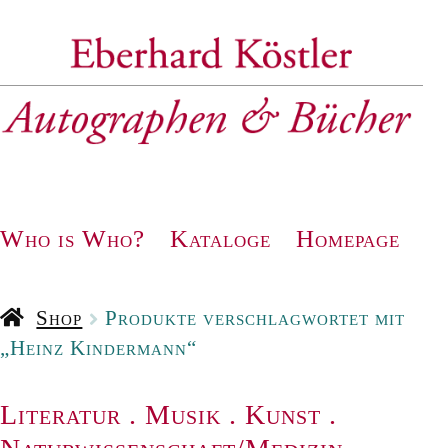
Zur
Zum
Navigation
Inhalt
springen
springen
Who is Who?
Kataloge
Homepage
Shop
Produkte verschlagwortet mit
„Heinz Kindermann“
Literatur
.
Musik
.
Kunst
.