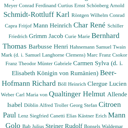
Meyer Conrad Ferdinand
Curtius Ernst
Schönberg Arnold
Schmidt-Rottluff Karl
Röntgen Wilhelm Conrad
Char René
Mann Heinrich
Capra Fritjof
Schiller
Bernhard
Grimm Jacob
Friedrich
Curie Marie
Thomas
Barbusse Henri
Hahnemann Samuel
Twain
Mark (d. i. Samuel Langhorne Clemens)
Marc Franz
Csokor
Carmen Sylva (d. i.
Franz Theodor
Münter Gabriele
Beer-
Elisabeth Königin von Rumänien)
Hofmann Richard
Clergue Lucien
Böll Heinrich
Qualtinger Helmut
Allende
Weber Carl Maria von
Citroen
Isabel
Döblin Alfred
Troller Georg Stefan
Paul
Mann
Lenz Siegfried
Canetti Elias
Kästner Erich
Golo
Steiner Rudolf
Bab Julius
Bonsels Waldemar