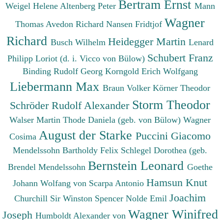
Bertram Ernst
Weigel Helene
Altenberg Peter
Mann
Wagner
Thomas
Avedon Richard
Nansen Fridtjof
Richard
Heidegger Martin
Busch Wilhelm
Lenard
Schubert Franz
Philipp
Loriot (d. i. Vicco von Bülow)
Binding Rudolf Georg
Korngold Erich Wolfgang
Liebermann Max
Braun Volker
Körner Theodor
Storm Theodor
Schröder Rudolf Alexander
Walser Martin
Thode Daniela (geb. von Bülow)
Wagner
August der Starke
Puccini Giacomo
Cosima
Mendelssohn Bartholdy Felix
Schlegel Dorothea (geb.
Bernstein Leonard
Brendel Mendelssohn
Goethe
Hamsun Knut
Johann Wolfang von
Scarpa Antonio
Joachim
Churchill Sir Winston Spencer
Nolde Emil
Wagner Winifred
Joseph
Humboldt Alexander von