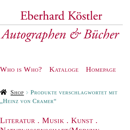
Zur
Zum
Navigation
Inhalt
springen
springen
Who is Who?
Kataloge
Homepage
Shop
Produkte verschlagwortet mit
„Heinz von Cramer“
Literatur
.
Musik
.
Kunst
.