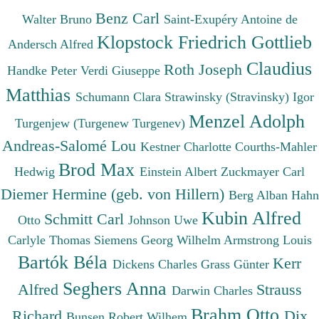
Benz Carl
Walter Bruno
Saint-Exupéry Antoine de
Klopstock Friedrich Gottlieb
Andersch Alfred
Claudius
Roth Joseph
Handke Peter
Verdi Giuseppe
Matthias
Schumann Clara
Strawinsky (Stravinsky) Igor
Menzel Adolph
Turgenjew (Turgenew Turgenev)
Andreas-Salomé Lou
Kestner Charlotte
Courths-Mahler
Brod Max
Hedwig
Einstein Albert
Zuckmayer Carl
Diemer Hermine (geb. von Hillern)
Berg Alban
Hahn
Kubin Alfred
Schmitt Carl
Otto
Johnson Uwe
Carlyle Thomas
Siemens Georg Wilhelm
Armstrong Louis
Bartók Béla
Kerr
Dickens Charles
Grass Günter
Seghers Anna
Alfred
Strauss
Darwin Charles
Brahm Otto
Richard
Dix
Bunsen Robert Wilhem