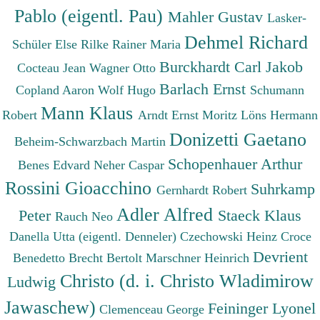
Pablo (eigentl. Pau)
Mahler Gustav
Lasker-
Dehmel Richard
Schüler Else
Rilke Rainer Maria
Burckhardt Carl Jakob
Cocteau Jean
Wagner Otto
Barlach Ernst
Copland Aaron
Wolf Hugo
Schumann
Mann Klaus
Robert
Arndt Ernst Moritz
Löns Hermann
Donizetti Gaetano
Beheim-Schwarzbach Martin
Schopenhauer Arthur
Benes Edvard
Neher Caspar
Rossini Gioacchino
Suhrkamp
Gernhardt Robert
Adler Alfred
Peter
Staeck Klaus
Rauch Neo
Danella Utta (eigentl. Denneler)
Czechowski Heinz
Croce
Devrient
Benedetto
Brecht Bertolt
Marschner Heinrich
Christo (d. i. Christo Wladimirow
Ludwig
Jawaschew)
Feininger Lyonel
Clemenceau George