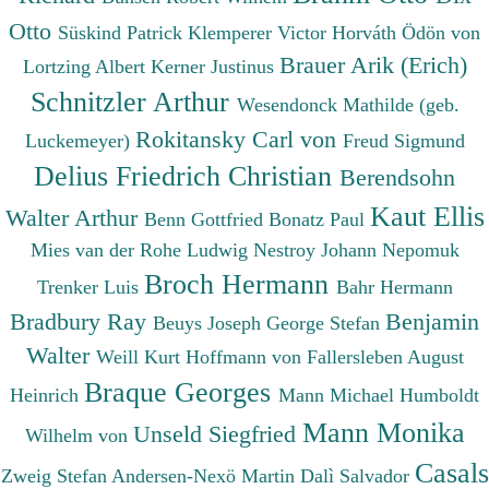
Otto
Süskind Patrick
Klemperer Victor
Horváth Ödön von
Brauer Arik (Erich)
Lortzing Albert
Kerner Justinus
Schnitzler Arthur
Wesendonck Mathilde (geb.
Rokitansky Carl von
Luckemeyer)
Freud Sigmund
Delius Friedrich Christian
Berendsohn
Kaut Ellis
Walter Arthur
Benn Gottfried
Bonatz Paul
Mies van der Rohe Ludwig
Nestroy Johann Nepomuk
Broch Hermann
Trenker Luis
Bahr Hermann
Bradbury Ray
Benjamin
Beuys Joseph
George Stefan
Walter
Weill Kurt
Hoffmann von Fallersleben August
Braque Georges
Heinrich
Mann Michael
Humboldt
Mann Monika
Unseld Siegfried
Wilhelm von
Casals
Zweig Stefan
Andersen-Nexö Martin
Dalì Salvador