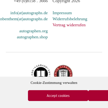
+49 (0)8158 . 3666
Copyright 2026
info(at)autographs.de
Impressum
nbenthem(at)autographs.de
Widerrufsbelehrung
Vertrag widerrufen
autographen.org
autographen.shop
Cookie-Zustimmung verwalten
cher Antiquare e.V. und in der International League of Antiq
Accept cookies