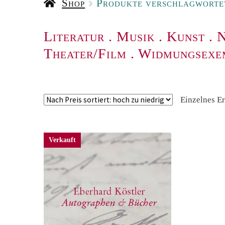
Shop
Produkte verschlagwortet
Literatur
.
Musik
.
Kunst
.
N
Theater/Film
.
Widmungsexe
Einzelnes E
Verkauft