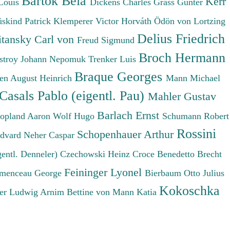
Bartók Béla
Kerr
Louis
Dickens Charles
Grass Günter
üskind Patrick
Klemperer Victor
Horváth Ödön von
Lortzing
Delius Friedrich
tansky Carl von
Freud Sigmund
Broch Hermann
stroy Johann Nepomuk
Trenker Luis
Braque Georges
en August Heinrich
Mann Michael
Casals Pablo (eigentl. Pau)
Mahler Gustav
Barlach Ernst
opland Aaron
Wolf Hugo
Schumann Robert
Rossini
Schopenhauer Arthur
Edvard
Neher Caspar
gentl. Denneler)
Czechowski Heinz
Croce Benedetto
Brecht
Feininger Lyonel
menceau George
Bierbaum Otto Julius
Kokoschka
er Ludwig
Arnim Bettine von
Mann Katia