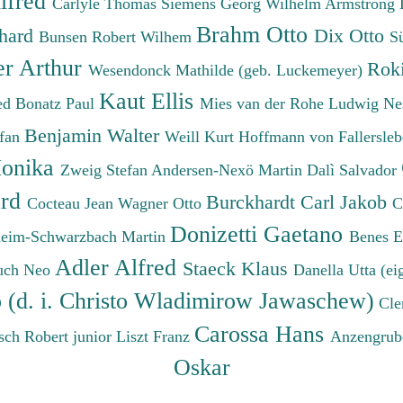
lfred
Carlyle Thomas
Siemens Georg Wilhelm
Armstrong 
Brahm Otto
chard
Dix Otto
Bunsen Robert Wilhem
S
er Arthur
Roki
Wesendonck Mathilde (geb. Luckemeyer)
Kaut Ellis
ied
Bonatz Paul
Mies van der Rohe Ludwig
Ne
Benjamin Walter
efan
Weill Kurt
Hoffmann von Fallersleb
onika
Zweig Stefan
Andersen-Nexö Martin
Dalì Salvador
ard
Burckhardt Carl Jakob
Cocteau Jean
Wagner Otto
C
Donizetti Gaetano
eim-Schwarzbach Martin
Benes 
Adler Alfred
Staeck Klaus
uch Neo
Danella Utta (ei
o (d. i. Christo Wladimirow Jawaschew)
Cle
Carossa Hans
sch Robert junior
Liszt Franz
Anzengrub
Oskar