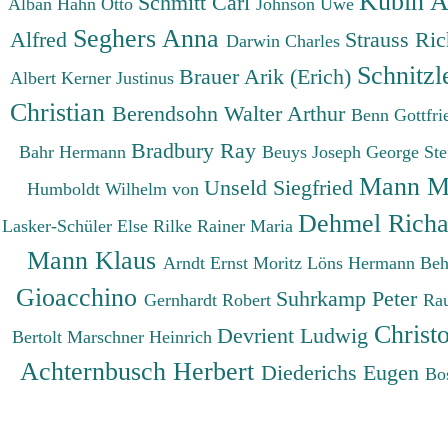
Kubin A
Schmitt Carl
Alban
Hahn Otto
Johnson Uwe
Seghers Anna
Alfred
Strauss Ri
Darwin Charles
Schnitzl
Brauer Arik (Erich)
Albert
Kerner Justinus
Christian
Berendsohn Walter Arthur
Benn Gottfr
Bradbury Ray
Bahr Hermann
Beuys Joseph
George St
Mann M
Unseld Siegfried
Humboldt Wilhelm von
Dehmel Rich
Lasker-Schüler Else
Rilke Rainer Maria
Mann Klaus
Arndt Ernst Moritz
Löns Hermann
Beh
Gioacchino
Suhrkamp Peter
Gernhardt Robert
Ra
Christ
Devrient Ludwig
Bertolt
Marschner Heinrich
Achternbusch Herbert
Diederichs Eugen
Bo