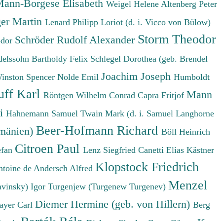
ann-Borgese Elisabeth
Weigel Helene
Altenberg Peter
er Martin
Lenard Philipp
Loriot (d. i. Vicco von Bülow)
Storm Theodor
Schröder Rudolf Alexander
odor
elssohn Bartholdy Felix
Schlegel Dorothea (geb. Brendel
Joachim Joseph
Winston Spencer
Nolde Emil
Humboldt
uff Karl
Mann
Röntgen Wilhelm Conrad
Capra Fritjof
ri
Hahnemann Samuel
Twain Mark (d. i. Samuel Langhorne
Beer-Hofmann Richard
umänien)
Böll Heinrich
Citroen Paul
efan
Lenz Siegfried
Canetti Elias
Kästner
Klopstock Friedrich
ntoine de
Andersch Alfred
Menzel
avinsky) Igor
Turgenjew (Turgenew Turgenev)
Diemer Hermine (geb. von Hillern)
ayer Carl
Berg