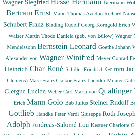
Hesse Hermann
Wagner Siegfried
Biermann Wo
Bertram Ernst
Mann Thomas
Avedon Richard
Nanse
Schubert Franz
Binding Rudolf Georg
Korngold Erich 
Walser Martin
Thode Daniela (geb. von Bülow)
Wagner 
Bernstein Leonard
Mendelssohn
Goethe Johann 
Wagner Winifred
Alexander von
Meyer Conrad F
Char René
Heinrich
Grimm Ja
Schiller Friedrich
Clemens)
Marc Franz
Csokor Franz Theodor
Münter Gabr
Qualtinger
Clergue Lucien
Weber Carl Maria von
Mann Golo
Steiner Rudolf
Erich
Bab Julius
B
Gottlieb
Roth Josep
Handke Peter
Verdi Giuseppe
Adolph
Andreas-Salomé Lou
Kestner Charlotte
C