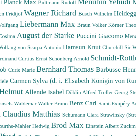
Menuhin Yehudi
Planck Max
M
lf
Bultmann Rudolf
Wagner Richard
Heidegg
n Fridtjof
Busch Wilhelm
Liebermann Max
Wolfgang
Braun Volker
Körner The
August der Starke
Puccini Giacomo
Cosima
Mend
Hamsun Knut
Wolfang von
Scarpa Antonio
Churchill Sir 
Schmidt-Rottl
erdinand
Curtius Ernst
Schönberg Arnold
Bernhard Thomas
cob
Barbusse Hen
Curie Marie
Carmen Sylva (d. i. Elisabeth Königin von R
iele
 Helmut
Allende Isabel
Döblin Alfred
Troller Georg St
Benz Carl
onsels Waldemar
Walter Bruno
Saint-Exupéry A
Claudius Matthias
h
Schumann Clara
Strawinsky (Str
Brod Max
ourths-Mahler Hedwig
Einstein Albert
Zuckm