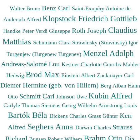
Benz Carl
Walter Bruno
Saint-Exupéry Antoine de
Klopstock Friedrich Gottlieb
Andersch Alfred
Claudius
Roth Joseph
Handke Peter
Verdi Giuseppe
Matthias
Schumann Clara
Strawinsky (Stravinsky) Igor
Menzel Adolph
Turgenjew (Turgenew Turgenev)
Andreas-Salomé Lou
Kestner Charlotte
Courths-Mahler
Brod Max
Hedwig
Einstein Albert
Zuckmayer Carl
Diemer Hermine (geb. von Hillern)
Berg Alban
Hahn
Kubin Alfred
Schmitt Carl
Otto
Johnson Uwe
Carlyle Thomas
Siemens Georg Wilhelm
Armstrong Louis
Bartók Béla
Kerr
Dickens Charles
Grass Günter
Seghers Anna
Alfred
Strauss
Darwin Charles
Brahm Otto
Richard
Dix
Bunsen Robert Wilhem