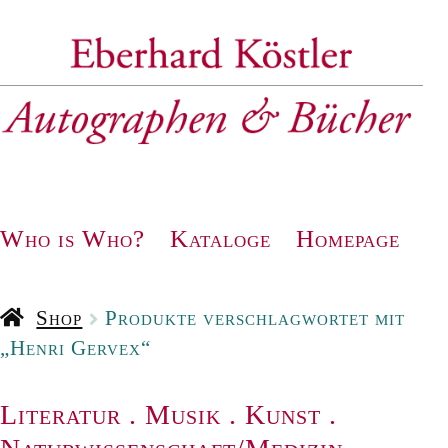
Zur
Zum
Navigation
Inhalt
springen
springen
Who is Who?
Kataloge
Homepage
Shop
Produkte verschlagwortet mit
„Henri Gervex“
Literatur
.
Musik
.
Kunst
.