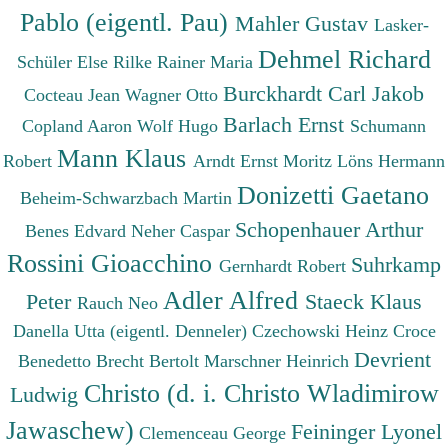
Pablo (eigentl. Pau)
Mahler Gustav
Lasker-
Dehmel Richard
Schüler Else
Rilke Rainer Maria
Burckhardt Carl Jakob
Cocteau Jean
Wagner Otto
Barlach Ernst
Copland Aaron
Wolf Hugo
Schumann
Mann Klaus
Robert
Arndt Ernst Moritz
Löns Hermann
Donizetti Gaetano
Beheim-Schwarzbach Martin
Schopenhauer Arthur
Benes Edvard
Neher Caspar
Rossini Gioacchino
Suhrkamp
Gernhardt Robert
Adler Alfred
Peter
Staeck Klaus
Rauch Neo
Danella Utta (eigentl. Denneler)
Czechowski Heinz
Croce
Devrient
Benedetto
Brecht Bertolt
Marschner Heinrich
Christo (d. i. Christo Wladimirow
Ludwig
Jawaschew)
Feininger Lyonel
Clemenceau George