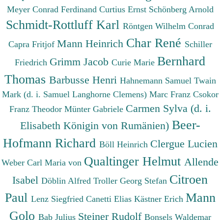
Meyer Conrad Ferdinand
Curtius Ernst
Schönberg Arnold
Schmidt-Rottluff Karl
Röntgen Wilhelm Conrad
Char René
Mann Heinrich
Capra Fritjof
Schiller
Bernhard
Grimm Jacob
Friedrich
Curie Marie
Thomas
Barbusse Henri
Hahnemann Samuel
Twain
Mark (d. i. Samuel Langhorne Clemens)
Marc Franz
Csokor
Carmen Sylva (d. i.
Franz Theodor
Münter Gabriele
Beer-
Elisabeth Königin von Rumänien)
Hofmann Richard
Clergue Lucien
Böll Heinrich
Qualtinger Helmut
Allende
Weber Carl Maria von
Citroen
Isabel
Döblin Alfred
Troller Georg Stefan
Paul
Mann
Lenz Siegfried
Canetti Elias
Kästner Erich
Golo
Steiner Rudolf
Bab Julius
Bonsels Waldemar