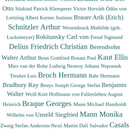
Otto
Süskind Patrick
Klemperer Victor
Horváth Ödön von
Brauer Arik (Erich)
Lortzing Albert
Kerner Justinus
Schnitzler Arthur
Wesendonck Mathilde (geb.
Rokitansky Carl von
Luckemeyer)
Freud Sigmund
Delius Friedrich Christian
Berendsohn
Kaut Ellis
Walter Arthur
Benn Gottfried
Bonatz Paul
Mies van der Rohe Ludwig
Nestroy Johann Nepomuk
Broch Hermann
Trenker Luis
Bahr Hermann
Bradbury Ray
Benjamin
Beuys Joseph
George Stefan
Walter
Weill Kurt
Hoffmann von Fallersleben August
Braque Georges
Heinrich
Mann Michael
Humboldt
Mann Monika
Unseld Siegfried
Wilhelm von
Casals
Zweig Stefan
Andersen-Nexö Martin
Dalì Salvador