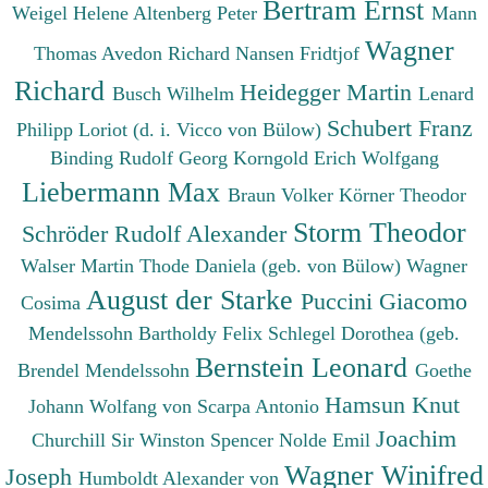
Bertram Ernst
Weigel Helene
Altenberg Peter
Mann
Wagner
Thomas
Avedon Richard
Nansen Fridtjof
Richard
Heidegger Martin
Busch Wilhelm
Lenard
Schubert Franz
Philipp
Loriot (d. i. Vicco von Bülow)
Binding Rudolf Georg
Korngold Erich Wolfgang
Liebermann Max
Braun Volker
Körner Theodor
Storm Theodor
Schröder Rudolf Alexander
Walser Martin
Thode Daniela (geb. von Bülow)
Wagner
August der Starke
Puccini Giacomo
Cosima
Mendelssohn Bartholdy Felix
Schlegel Dorothea (geb.
Bernstein Leonard
Brendel Mendelssohn
Goethe
Hamsun Knut
Johann Wolfang von
Scarpa Antonio
Joachim
Churchill Sir Winston Spencer
Nolde Emil
Wagner Winifred
Joseph
Humboldt Alexander von