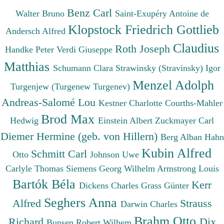
Benz Carl
Walter Bruno
Saint-Exupéry Antoine de
Klopstock Friedrich Gottlieb
Andersch Alfred
Claudius
Roth Joseph
Handke Peter
Verdi Giuseppe
Matthias
Schumann Clara
Strawinsky (Stravinsky) Igor
Menzel Adolph
Turgenjew (Turgenew Turgenev)
Andreas-Salomé Lou
Kestner Charlotte
Courths-Mahler
Brod Max
Hedwig
Einstein Albert
Zuckmayer Carl
Diemer Hermine (geb. von Hillern)
Berg Alban
Hahn
Kubin Alfred
Schmitt Carl
Otto
Johnson Uwe
Carlyle Thomas
Siemens Georg Wilhelm
Armstrong Louis
Bartók Béla
Kerr
Dickens Charles
Grass Günter
Seghers Anna
Alfred
Strauss
Darwin Charles
Brahm Otto
Richard
Dix
Bunsen Robert Wilhem