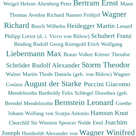
Bertram Ernst
Weigel Helene
Altenberg Peter
Mann
Wagner
Thomas
Avedon Richard
Nansen Fridtjof
Richard
Heidegger Martin
Busch Wilhelm
Lenard
Schubert Franz
Philipp
Loriot (d. i. Vicco von Bülow)
Binding Rudolf Georg
Korngold Erich Wolfgang
Liebermann Max
Braun Volker
Körner Theodor
Storm Theodor
Schröder Rudolf Alexander
Walser Martin
Thode Daniela (geb. von Bülow)
Wagner
August der Starke
Puccini Giacomo
Cosima
Mendelssohn Bartholdy Felix
Schlegel Dorothea (geb.
Bernstein Leonard
Brendel Mendelssohn
Goethe
Hamsun Knut
Johann Wolfang von
Scarpa Antonio
Joachim
Churchill Sir Winston Spencer
Nolde Emil
Wagner Winifred
Joseph
Humboldt Alexander von