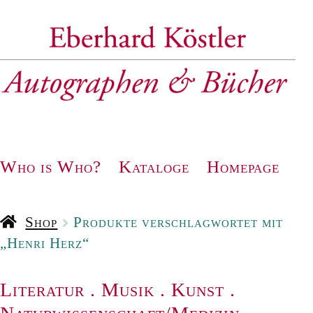
Zur
Zum
Navigation
Inhalt
springen
springen
Who is Who?
Kataloge
Homepage
Shop
Produkte verschlagwortet mit
„Henri Herz“
Literatur
.
Musik
.
Kunst
.