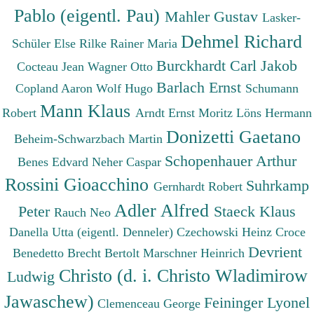
Pablo (eigentl. Pau)
Mahler Gustav
Lasker-
Dehmel Richard
Schüler Else
Rilke Rainer Maria
Burckhardt Carl Jakob
Cocteau Jean
Wagner Otto
Barlach Ernst
Copland Aaron
Wolf Hugo
Schumann
Mann Klaus
Robert
Arndt Ernst Moritz
Löns Hermann
Donizetti Gaetano
Beheim-Schwarzbach Martin
Schopenhauer Arthur
Benes Edvard
Neher Caspar
Rossini Gioacchino
Suhrkamp
Gernhardt Robert
Adler Alfred
Peter
Staeck Klaus
Rauch Neo
Danella Utta (eigentl. Denneler)
Czechowski Heinz
Croce
Devrient
Benedetto
Brecht Bertolt
Marschner Heinrich
Christo (d. i. Christo Wladimirow
Ludwig
Jawaschew)
Feininger Lyonel
Clemenceau George