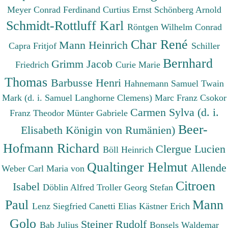
Meyer Conrad Ferdinand
Curtius Ernst
Schönberg Arnold
Schmidt-Rottluff Karl
Röntgen Wilhelm Conrad
Char René
Mann Heinrich
Capra Fritjof
Schiller
Bernhard
Grimm Jacob
Friedrich
Curie Marie
Thomas
Barbusse Henri
Hahnemann Samuel
Twain
Mark (d. i. Samuel Langhorne Clemens)
Marc Franz
Csokor
Carmen Sylva (d. i.
Franz Theodor
Münter Gabriele
Beer-
Elisabeth Königin von Rumänien)
Hofmann Richard
Clergue Lucien
Böll Heinrich
Qualtinger Helmut
Allende
Weber Carl Maria von
Citroen
Isabel
Döblin Alfred
Troller Georg Stefan
Paul
Mann
Lenz Siegfried
Canetti Elias
Kästner Erich
Golo
Steiner Rudolf
Bab Julius
Bonsels Waldemar