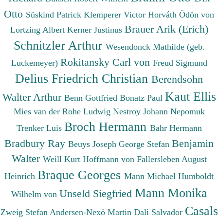
Otto
Süskind Patrick
Klemperer Victor
Horváth Ödön von
Brauer Arik (Erich)
Lortzing Albert
Kerner Justinus
Schnitzler Arthur
Wesendonck Mathilde (geb.
Rokitansky Carl von
Luckemeyer)
Freud Sigmund
Delius Friedrich Christian
Berendsohn
Kaut Ellis
Walter Arthur
Benn Gottfried
Bonatz Paul
Mies van der Rohe Ludwig
Nestroy Johann Nepomuk
Broch Hermann
Trenker Luis
Bahr Hermann
Bradbury Ray
Benjamin
Beuys Joseph
George Stefan
Walter
Weill Kurt
Hoffmann von Fallersleben August
Braque Georges
Heinrich
Mann Michael
Humboldt
Mann Monika
Unseld Siegfried
Wilhelm von
Casals
Zweig Stefan
Andersen-Nexö Martin
Dalì Salvador