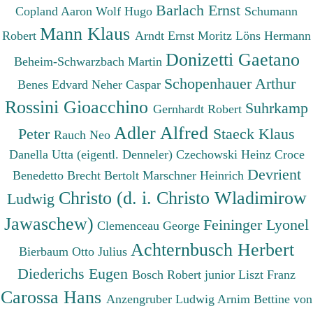
Barlach Ernst
Copland Aaron
Wolf Hugo
Schumann
Mann Klaus
Robert
Arndt Ernst Moritz
Löns Hermann
Donizetti Gaetano
Beheim-Schwarzbach Martin
Schopenhauer Arthur
Benes Edvard
Neher Caspar
Rossini Gioacchino
Suhrkamp
Gernhardt Robert
Adler Alfred
Peter
Staeck Klaus
Rauch Neo
Danella Utta (eigentl. Denneler)
Czechowski Heinz
Croce
Devrient
Benedetto
Brecht Bertolt
Marschner Heinrich
Christo (d. i. Christo Wladimirow
Ludwig
Jawaschew)
Feininger Lyonel
Clemenceau George
Achternbusch Herbert
Bierbaum Otto Julius
Diederichs Eugen
Bosch Robert junior
Liszt Franz
Carossa Hans
Anzengruber Ludwig
Arnim Bettine von