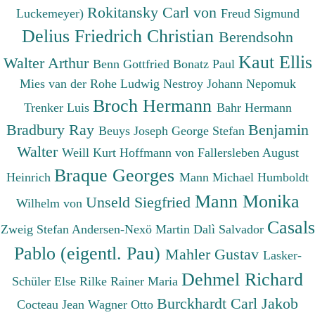
Rokitansky Carl von
Luckemeyer)
Freud Sigmund
Delius Friedrich Christian
Berendsohn
Kaut Ellis
Walter Arthur
Benn Gottfried
Bonatz Paul
Mies van der Rohe Ludwig
Nestroy Johann Nepomuk
Broch Hermann
Trenker Luis
Bahr Hermann
Bradbury Ray
Benjamin
Beuys Joseph
George Stefan
Walter
Weill Kurt
Hoffmann von Fallersleben August
Braque Georges
Heinrich
Mann Michael
Humboldt
Mann Monika
Unseld Siegfried
Wilhelm von
Casals
Zweig Stefan
Andersen-Nexö Martin
Dalì Salvador
Pablo (eigentl. Pau)
Mahler Gustav
Lasker-
Dehmel Richard
Schüler Else
Rilke Rainer Maria
Burckhardt Carl Jakob
Cocteau Jean
Wagner Otto