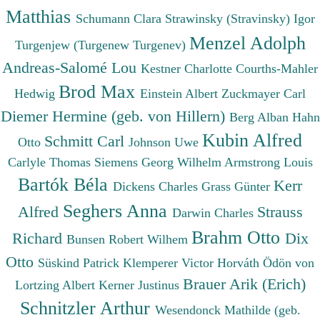
Matthias
Schumann Clara
Strawinsky (Stravinsky) Igor
Menzel Adolph
Turgenjew (Turgenew Turgenev)
Andreas-Salomé Lou
Kestner Charlotte
Courths-Mahler
Brod Max
Hedwig
Einstein Albert
Zuckmayer Carl
Diemer Hermine (geb. von Hillern)
Berg Alban
Hahn
Kubin Alfred
Schmitt Carl
Otto
Johnson Uwe
Carlyle Thomas
Siemens Georg Wilhelm
Armstrong Louis
Bartók Béla
Kerr
Dickens Charles
Grass Günter
Seghers Anna
Alfred
Strauss
Darwin Charles
Brahm Otto
Richard
Dix
Bunsen Robert Wilhem
Otto
Süskind Patrick
Klemperer Victor
Horváth Ödön von
Brauer Arik (Erich)
Lortzing Albert
Kerner Justinus
Schnitzler Arthur
Wesendonck Mathilde (geb.