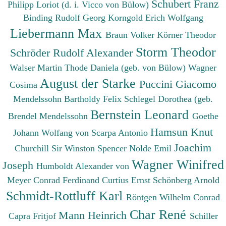
Schubert Franz
Philipp
Loriot (d. i. Vicco von Bülow)
Binding Rudolf Georg
Korngold Erich Wolfgang
Liebermann Max
Braun Volker
Körner Theodor
Storm Theodor
Schröder Rudolf Alexander
Walser Martin
Thode Daniela (geb. von Bülow)
Wagner
August der Starke
Puccini Giacomo
Cosima
Mendelssohn Bartholdy Felix
Schlegel Dorothea (geb.
Bernstein Leonard
Brendel Mendelssohn
Goethe
Hamsun Knut
Johann Wolfang von
Scarpa Antonio
Joachim
Churchill Sir Winston Spencer
Nolde Emil
Wagner Winifred
Joseph
Humboldt Alexander von
Meyer Conrad Ferdinand
Curtius Ernst
Schönberg Arnold
Schmidt-Rottluff Karl
Röntgen Wilhelm Conrad
Char René
Mann Heinrich
Capra Fritjof
Schiller