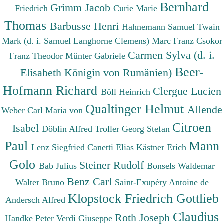
Bernhard
Grimm Jacob
Friedrich
Curie Marie
Thomas
Barbusse Henri
Hahnemann Samuel
Twain
Mark (d. i. Samuel Langhorne Clemens)
Marc Franz
Csokor
Carmen Sylva (d. i.
Franz Theodor
Münter Gabriele
Beer-
Elisabeth Königin von Rumänien)
Hofmann Richard
Clergue Lucien
Böll Heinrich
Qualtinger Helmut
Allende
Weber Carl Maria von
Citroen
Isabel
Döblin Alfred
Troller Georg Stefan
Paul
Mann
Lenz Siegfried
Canetti Elias
Kästner Erich
Golo
Steiner Rudolf
Bab Julius
Bonsels Waldemar
Benz Carl
Walter Bruno
Saint-Exupéry Antoine de
Klopstock Friedrich Gottlieb
Andersch Alfred
Claudius
Roth Joseph
Handke Peter
Verdi Giuseppe