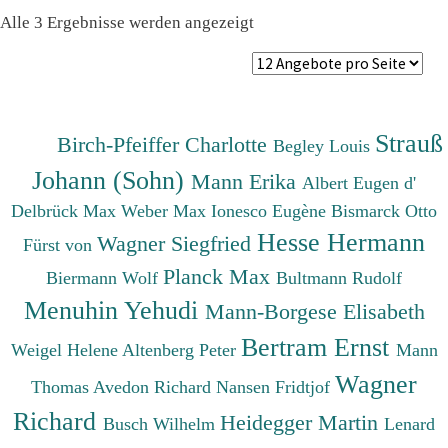
Nach
Alle 3 Ergebnisse werden angezeigt
Preis
sortiert:
absteigend
Strauß
Birch-Pfeiffer Charlotte
Begley Louis
Johann (Sohn)
Mann Erika
Albert Eugen d'
Delbrück Max
Weber Max
Ionesco Eugène
Bismarck Otto
Hesse Hermann
Wagner Siegfried
Fürst von
Planck Max
Biermann Wolf
Bultmann Rudolf
Menuhin Yehudi
Mann-Borgese Elisabeth
Bertram Ernst
Weigel Helene
Altenberg Peter
Mann
Wagner
Thomas
Avedon Richard
Nansen Fridtjof
Richard
Heidegger Martin
Busch Wilhelm
Lenard