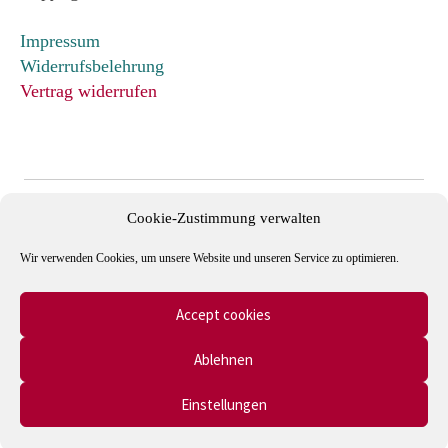
Impressum
Widerrufsbelehrung
Vertrag widerrufen
Cookie-Zustimmung verwalten
Wir verwenden Cookies, um unsere Website und unseren Service zu optimieren.
Accept cookies
Mitglied im Verband Deutscher Antiquare e.V. und in der
Ablehnen
International League of Antiquarian Booksellers (ILAB).
Einstellungen
0
Suche
Suche
© Autographen & Bücher - Onlineshop 2026