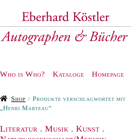
Zur
Zum
Navigation
Inhalt
springen
springen
Who is Who?
Kataloge
Homepage
Shop
Produkte verschlagwortet mit
„Henri Marteau“
Literatur
.
Musik
.
Kunst
.