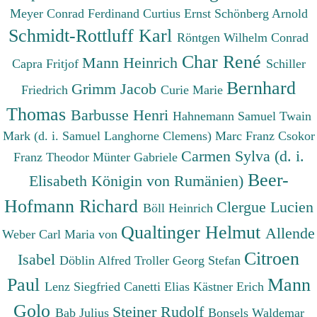
Meyer Conrad Ferdinand
Curtius Ernst
Schönberg Arnold
Schmidt-Rottluff Karl
Röntgen Wilhelm Conrad
Char René
Mann Heinrich
Capra Fritjof
Schiller
Bernhard
Grimm Jacob
Friedrich
Curie Marie
Thomas
Barbusse Henri
Hahnemann Samuel
Twain
Mark (d. i. Samuel Langhorne Clemens)
Marc Franz
Csokor
Carmen Sylva (d. i.
Franz Theodor
Münter Gabriele
Beer-
Elisabeth Königin von Rumänien)
Hofmann Richard
Clergue Lucien
Böll Heinrich
Qualtinger Helmut
Allende
Weber Carl Maria von
Citroen
Isabel
Döblin Alfred
Troller Georg Stefan
Paul
Mann
Lenz Siegfried
Canetti Elias
Kästner Erich
Golo
Steiner Rudolf
Bab Julius
Bonsels Waldemar