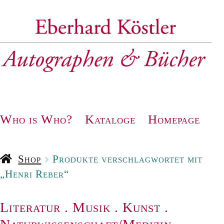
Zur
Zum
Navigation
Inhalt
springen
springen
Who is Who?
Kataloge
Homepage
Shop
Produkte verschlagwortet mit
„Henri Reber“
Literatur
.
Musik
.
Kunst
.