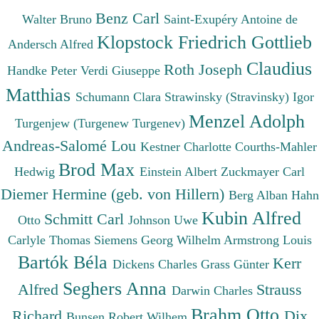
Benz Carl
Walter Bruno
Saint-Exupéry Antoine de
Klopstock Friedrich Gottlieb
Andersch Alfred
Claudius
Roth Joseph
Handke Peter
Verdi Giuseppe
Matthias
Schumann Clara
Strawinsky (Stravinsky) Igor
Menzel Adolph
Turgenjew (Turgenew Turgenev)
Andreas-Salomé Lou
Kestner Charlotte
Courths-Mahler
Brod Max
Hedwig
Einstein Albert
Zuckmayer Carl
Diemer Hermine (geb. von Hillern)
Berg Alban
Hahn
Kubin Alfred
Schmitt Carl
Otto
Johnson Uwe
Carlyle Thomas
Siemens Georg Wilhelm
Armstrong Louis
Bartók Béla
Kerr
Dickens Charles
Grass Günter
Seghers Anna
Alfred
Strauss
Darwin Charles
Brahm Otto
Richard
Dix
Bunsen Robert Wilhem