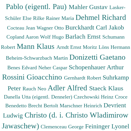
Pablo (eigentl. Pau)
Mahler Gustav
Lasker-
Dehmel Richard
Schüler Else
Rilke Rainer Maria
Burckhardt Carl Jakob
Cocteau Jean
Wagner Otto
Barlach Ernst
Copland Aaron
Wolf Hugo
Schumann
Mann Klaus
Robert
Arndt Ernst Moritz
Löns Hermann
Donizetti Gaetano
Beheim-Schwarzbach Martin
Schopenhauer Arthur
Benes Edvard
Neher Caspar
Rossini Gioacchino
Suhrkamp
Gernhardt Robert
Adler Alfred
Peter
Staeck Klaus
Rauch Neo
Danella Utta (eigentl. Denneler)
Czechowski Heinz
Croce
Devrient
Benedetto
Brecht Bertolt
Marschner Heinrich
Christo (d. i. Christo Wladimirow
Ludwig
Jawaschew)
Feininger Lyonel
Clemenceau George