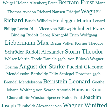
Bertram Ernst
Weigel Helene
Altenberg Peter
Mann
Wagner
Thomas
Avedon Richard
Nansen Fridtjof
Richard
Heidegger Martin
Busch Wilhelm
Lenard
Schubert Franz
Philipp
Loriot (d. i. Vicco von Bülow)
Binding Rudolf Georg
Korngold Erich Wolfgang
Liebermann Max
Braun Volker
Körner Theodor
Storm Theodor
Schröder Rudolf Alexander
Walser Martin
Thode Daniela (geb. von Bülow)
Wagner
August der Starke
Puccini Giacomo
Cosima
Mendelssohn Bartholdy Felix
Schlegel Dorothea (geb.
Bernstein Leonard
Brendel Mendelssohn
Goethe
Hamsun Knut
Johann Wolfang von
Scarpa Antonio
Joachim
Churchill Sir Winston Spencer
Nolde Emil
Wagner Winifred
Joseph
Humboldt Alexander von