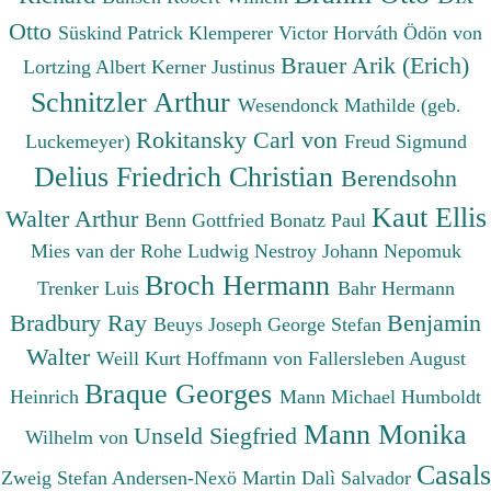
Otto
Süskind Patrick
Klemperer Victor
Horváth Ödön von
Brauer Arik (Erich)
Lortzing Albert
Kerner Justinus
Schnitzler Arthur
Wesendonck Mathilde (geb.
Rokitansky Carl von
Luckemeyer)
Freud Sigmund
Delius Friedrich Christian
Berendsohn
Kaut Ellis
Walter Arthur
Benn Gottfried
Bonatz Paul
Mies van der Rohe Ludwig
Nestroy Johann Nepomuk
Broch Hermann
Trenker Luis
Bahr Hermann
Bradbury Ray
Benjamin
Beuys Joseph
George Stefan
Walter
Weill Kurt
Hoffmann von Fallersleben August
Braque Georges
Heinrich
Mann Michael
Humboldt
Mann Monika
Unseld Siegfried
Wilhelm von
Casals
Zweig Stefan
Andersen-Nexö Martin
Dalì Salvador