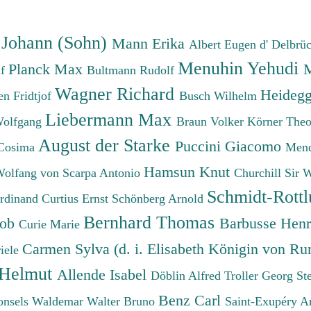
 Johann (Sohn)
Mann Erika
Albert Eugen d'
Delbrü
Menuhin Yehudi
Planck Max
M
lf
Bultmann Rudolf
Wagner Richard
Heidegg
n Fridtjof
Busch Wilhelm
Liebermann Max
Wolfgang
Braun Volker
Körner The
August der Starke
Puccini Giacomo
Cosima
Mend
Hamsun Knut
Wolfang von
Scarpa Antonio
Churchill Sir 
Schmidt-Rottl
erdinand
Curtius Ernst
Schönberg Arnold
Bernhard Thomas
cob
Barbusse Hen
Curie Marie
Carmen Sylva (d. i. Elisabeth Königin von R
iele
 Helmut
Allende Isabel
Döblin Alfred
Troller Georg St
Benz Carl
onsels Waldemar
Walter Bruno
Saint-Exupéry A