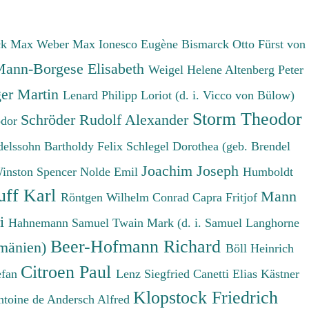
ck Max
Weber Max
Ionesco Eugène
Bismarck Otto Fürst von
ann-Borgese Elisabeth
Weigel Helene
Altenberg Peter
er Martin
Lenard Philipp
Loriot (d. i. Vicco von Bülow)
Storm Theodor
Schröder Rudolf Alexander
odor
elssohn Bartholdy Felix
Schlegel Dorothea (geb. Brendel
Joachim Joseph
Winston Spencer
Nolde Emil
Humboldt
uff Karl
Mann
Röntgen Wilhelm Conrad
Capra Fritjof
ri
Hahnemann Samuel
Twain Mark (d. i. Samuel Langhorne
Beer-Hofmann Richard
umänien)
Böll Heinrich
Citroen Paul
efan
Lenz Siegfried
Canetti Elias
Kästner
Klopstock Friedrich
ntoine de
Andersch Alfred