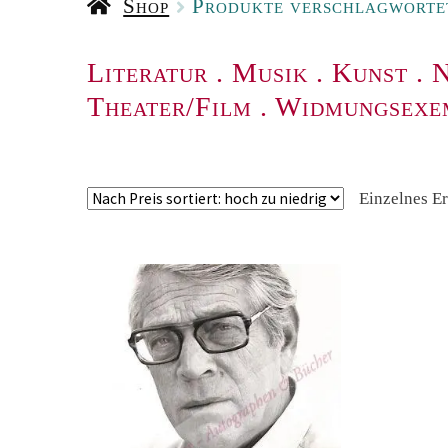
Shop
Produkte verschlagwortet
Literatur
.
Musik
.
Kunst
.
N
Theater/Film
.
Widmungsexe
Einzelnes E