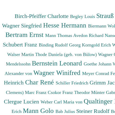
Strauß
Birch-Pfeiffer Charlotte
Begley Louis
Hesse Hermann
Wagner Siegfried
Biermann Wo
Bertram Ernst
Mann Thomas
Avedon Richard
Nanse
Schubert Franz
Binding Rudolf Georg
Korngold Erich 
Walser Martin
Thode Daniela (geb. von Bülow)
Wagner 
Bernstein Leonard
Mendelssohn
Goethe Johann 
Wagner Winifred
Alexander von
Meyer Conrad F
Char René
Heinrich
Grimm Ja
Schiller Friedrich
Clemens)
Marc Franz
Csokor Franz Theodor
Münter Gabr
Qualtinger
Clergue Lucien
Weber Carl Maria von
Mann Golo
Steiner Rudolf
Erich
Bab Julius
B