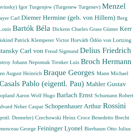
Menzel
avinsky) Igor
Turgenjew (Turgenew Turgenev)
Diemer Hermine (geb. von Hillern)
ayer Carl
Berg
Bartók Béla
Kerr
Louis
Dickens Charles
Grass Günter
üskind Patrick
Klemperer Victor
Horváth Ödön von
Lortzing
Delius Friedrich
tansky Carl von
Freud Sigmund
Broch Hermann
stroy Johann Nepomuk
Trenker Luis
Braque Georges
en August Heinrich
Mann Michael
Casals Pablo (eigentl. Pau)
Mahler Gustav
Barlach Ernst
opland Aaron
Wolf Hugo
Schumann Robert
Rossini
Schopenhauer Arthur
Edvard
Neher Caspar
gentl. Denneler)
Czechowski Heinz
Croce Benedetto
Brecht
Feininger Lyonel
menceau George
Bierbaum Otto Julius