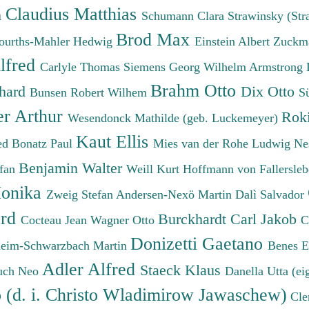
Claudius Matthias
h
Schumann Clara
Strawinsky (Str
Brod Max
ourths-Mahler Hedwig
Einstein Albert
Zuckm
lfred
Carlyle Thomas
Siemens Georg Wilhelm
Armstrong 
Brahm Otto
chard
Dix Otto
Bunsen Robert Wilhem
S
er Arthur
Roki
Wesendonck Mathilde (geb. Luckemeyer)
Kaut Ellis
ied
Bonatz Paul
Mies van der Rohe Ludwig
Ne
Benjamin Walter
efan
Weill Kurt
Hoffmann von Fallersleb
onika
Zweig Stefan
Andersen-Nexö Martin
Dalì Salvador
ard
Burckhardt Carl Jakob
Cocteau Jean
Wagner Otto
C
Donizetti Gaetano
eim-Schwarzbach Martin
Benes 
Adler Alfred
Staeck Klaus
uch Neo
Danella Utta (ei
o (d. i. Christo Wladimirow Jawaschew)
Cle