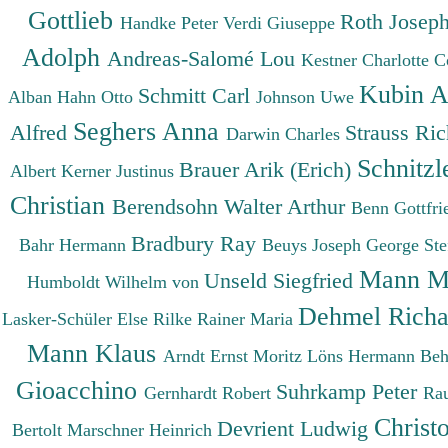
Gottlieb
Roth Josep
Handke Peter
Verdi Giuseppe
Adolph
Andreas-Salomé Lou
Kestner Charlotte
C
Kubin A
Schmitt Carl
Alban
Hahn Otto
Johnson Uwe
Seghers Anna
Alfred
Strauss Ri
Darwin Charles
Schnitzl
Brauer Arik (Erich)
Albert
Kerner Justinus
Christian
Berendsohn Walter Arthur
Benn Gottfr
Bradbury Ray
Bahr Hermann
Beuys Joseph
George St
Mann M
Unseld Siegfried
Humboldt Wilhelm von
Dehmel Rich
Lasker-Schüler Else
Rilke Rainer Maria
Mann Klaus
Arndt Ernst Moritz
Löns Hermann
Beh
Gioacchino
Suhrkamp Peter
Gernhardt Robert
Ra
Christ
Devrient Ludwig
Bertolt
Marschner Heinrich