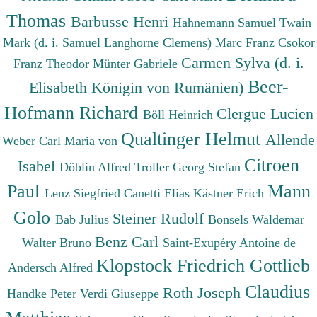
Thomas
Barbusse Henri
Hahnemann Samuel
Twain
Mark (d. i. Samuel Langhorne Clemens)
Marc Franz
Csokor
Carmen Sylva (d. i.
Franz Theodor
Münter Gabriele
Beer-
Elisabeth Königin von Rumänien)
Hofmann Richard
Clergue Lucien
Böll Heinrich
Qualtinger Helmut
Allende
Weber Carl Maria von
Citroen
Isabel
Döblin Alfred
Troller Georg Stefan
Paul
Mann
Lenz Siegfried
Canetti Elias
Kästner Erich
Golo
Steiner Rudolf
Bab Julius
Bonsels Waldemar
Benz Carl
Walter Bruno
Saint-Exupéry Antoine de
Klopstock Friedrich Gottlieb
Andersch Alfred
Claudius
Roth Joseph
Handke Peter
Verdi Giuseppe