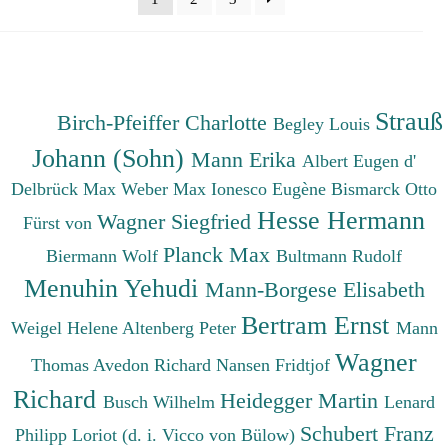
Strauß
Birch-Pfeiffer Charlotte
Begley Louis
Johann (Sohn)
Mann Erika
Albert Eugen d'
Delbrück Max
Weber Max
Ionesco Eugène
Bismarck Otto
Hesse Hermann
Wagner Siegfried
Fürst von
Planck Max
Biermann Wolf
Bultmann Rudolf
Menuhin Yehudi
Mann-Borgese Elisabeth
Bertram Ernst
Weigel Helene
Altenberg Peter
Mann
Wagner
Thomas
Avedon Richard
Nansen Fridtjof
Richard
Heidegger Martin
Busch Wilhelm
Lenard
Schubert Franz
Philipp
Loriot (d. i. Vicco von Bülow)