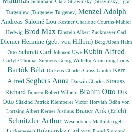
Matthias
Schumann Clara
Strawinsky (Stravinsky) Igor
Menzel Adolph
Turgenjew (Turgenew Turgenev)
Andreas-Salomé Lou
Kestner Charlotte
Courths-Mahler
Brod Max
Hedwig
Einstein Albert
Zuckmayer Carl
Diemer Hermine (geb. von Hillern)
Berg Alban
Hahn
Kubin Alfred
Schmitt Carl
Otto
Johnson Uwe
Carlyle Thomas
Siemens Georg Wilhelm
Armstrong Louis
Bartók Béla
Kerr
Dickens Charles
Grass Günter
Seghers Anna
Alfred
Strauss
Darwin Charles
Brahm Otto
Richard
Dix
Bunsen Robert Wilhem
Otto
Süskind Patrick
Klemperer Victor
Horváth Ödön von
Brauer Arik (Erich)
Lortzing Albert
Kerner Justinus
Schnitzler Arthur
Wesendonck Mathilde (geb.
Rokitansky Carl von
Luckemeyer)
Freud Sigmund