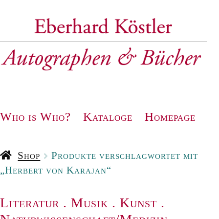
Zur
Zum
Navigation
Inhalt
springen
springen
Who is Who?
Kataloge
Homepage
Shop
Produkte verschlagwortet mit
„Herbert von Karajan“
Literatur
.
Musik
.
Kunst
.