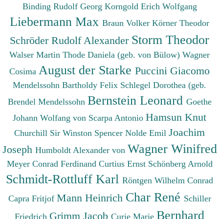
Binding Rudolf Georg
Korngold Erich Wolfgang
Liebermann Max
Braun Volker
Körner Theodor
Storm Theodor
Schröder Rudolf Alexander
Walser Martin
Thode Daniela (geb. von Bülow)
Wagner
August der Starke
Puccini Giacomo
Cosima
Mendelssohn Bartholdy Felix
Schlegel Dorothea (geb.
Bernstein Leonard
Brendel Mendelssohn
Goethe
Hamsun Knut
Johann Wolfang von
Scarpa Antonio
Joachim
Churchill Sir Winston Spencer
Nolde Emil
Wagner Winifred
Joseph
Humboldt Alexander von
Meyer Conrad Ferdinand
Curtius Ernst
Schönberg Arnold
Schmidt-Rottluff Karl
Röntgen Wilhelm Conrad
Char René
Mann Heinrich
Capra Fritjof
Schiller
Bernhard
Grimm Jacob
Friedrich
Curie Marie