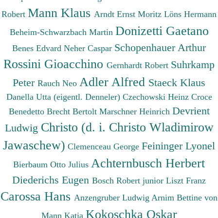
Mann Klaus
Robert
Arndt Ernst Moritz
Löns Hermann
Donizetti Gaetano
Beheim-Schwarzbach Martin
Schopenhauer Arthur
Benes Edvard
Neher Caspar
Rossini Gioacchino
Suhrkamp
Gernhardt Robert
Adler Alfred
Peter
Staeck Klaus
Rauch Neo
Danella Utta (eigentl. Denneler)
Czechowski Heinz
Croce
Devrient
Benedetto
Brecht Bertolt
Marschner Heinrich
Christo (d. i. Christo Wladimirow
Ludwig
Jawaschew)
Feininger Lyonel
Clemenceau George
Achternbusch Herbert
Bierbaum Otto Julius
Diederichs Eugen
Bosch Robert junior
Liszt Franz
Carossa Hans
Anzengruber Ludwig
Arnim Bettine von
Kokoschka Oskar
Mann Katia