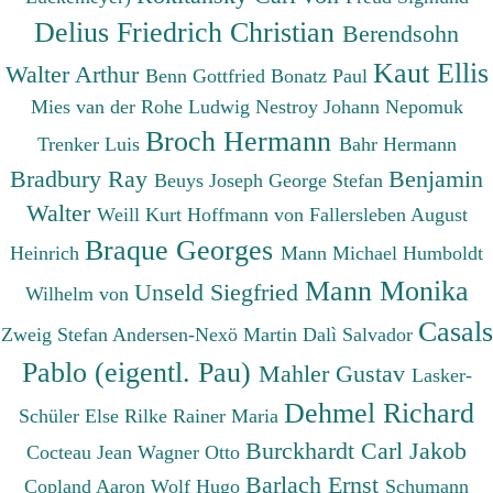
Delius Friedrich Christian
Berendsohn
Kaut Ellis
Walter Arthur
Benn Gottfried
Bonatz Paul
Mies van der Rohe Ludwig
Nestroy Johann Nepomuk
Broch Hermann
Trenker Luis
Bahr Hermann
Bradbury Ray
Benjamin
Beuys Joseph
George Stefan
Walter
Weill Kurt
Hoffmann von Fallersleben August
Braque Georges
Heinrich
Mann Michael
Humboldt
Mann Monika
Unseld Siegfried
Wilhelm von
Casals
Zweig Stefan
Andersen-Nexö Martin
Dalì Salvador
Pablo (eigentl. Pau)
Mahler Gustav
Lasker-
Dehmel Richard
Schüler Else
Rilke Rainer Maria
Burckhardt Carl Jakob
Cocteau Jean
Wagner Otto
Barlach Ernst
Copland Aaron
Wolf Hugo
Schumann