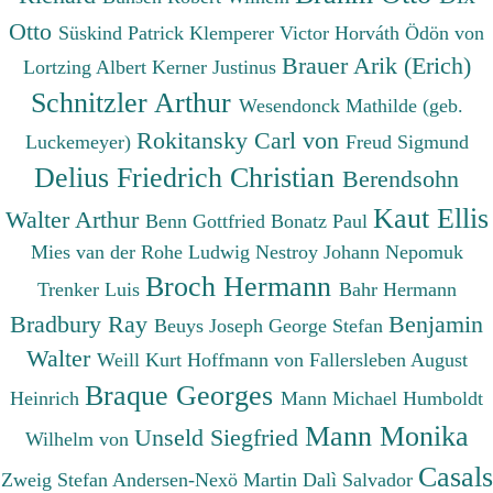
Otto
Süskind Patrick
Klemperer Victor
Horváth Ödön von
Brauer Arik (Erich)
Lortzing Albert
Kerner Justinus
Schnitzler Arthur
Wesendonck Mathilde (geb.
Rokitansky Carl von
Luckemeyer)
Freud Sigmund
Delius Friedrich Christian
Berendsohn
Kaut Ellis
Walter Arthur
Benn Gottfried
Bonatz Paul
Mies van der Rohe Ludwig
Nestroy Johann Nepomuk
Broch Hermann
Trenker Luis
Bahr Hermann
Bradbury Ray
Benjamin
Beuys Joseph
George Stefan
Walter
Weill Kurt
Hoffmann von Fallersleben August
Braque Georges
Heinrich
Mann Michael
Humboldt
Mann Monika
Unseld Siegfried
Wilhelm von
Casals
Zweig Stefan
Andersen-Nexö Martin
Dalì Salvador