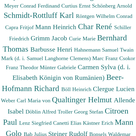
Meyer Conrad Ferdinand
Curtius Ernst
Schönberg Arnold
Schmidt-Rottluff Karl
Röntgen Wilhelm Conrad
Char René
Mann Heinrich
Capra Fritjof
Schiller
Bernhard
Grimm Jacob
Friedrich
Curie Marie
Thomas
Barbusse Henri
Hahnemann Samuel
Twain
Mark (d. i. Samuel Langhorne Clemens)
Marc Franz
Csokor
Carmen Sylva (d. i.
Franz Theodor
Münter Gabriele
Beer-
Elisabeth Königin von Rumänien)
Hofmann Richard
Clergue Lucien
Böll Heinrich
Qualtinger Helmut
Allende
Weber Carl Maria von
Citroen
Isabel
Döblin Alfred
Troller Georg Stefan
Paul
Mann
Lenz Siegfried
Canetti Elias
Kästner Erich
Golo
Steiner Rudolf
Bab Julius
Bonsels Waldemar