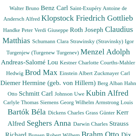
Benz Carl
Walter Bruno
Saint-Exupéry Antoine de
Klopstock Friedrich Gottlieb
Andersch Alfred
Claudius
Roth Joseph
Handke Peter
Verdi Giuseppe
Matthias
Schumann Clara
Strawinsky (Stravinsky) Igor
Menzel Adolph
Turgenjew (Turgenew Turgenev)
Andreas-Salomé Lou
Kestner Charlotte
Courths-Mahler
Brod Max
Hedwig
Einstein Albert
Zuckmayer Carl
Diemer Hermine (geb. von Hillern)
Berg Alban
Hahn
Kubin Alfred
Schmitt Carl
Otto
Johnson Uwe
Carlyle Thomas
Siemens Georg Wilhelm
Armstrong Louis
Bartók Béla
Kerr
Dickens Charles
Grass Günter
Seghers Anna
Alfred
Strauss
Darwin Charles
Brahm Otto
Richard
Dix
Bunsen Robert Wilhem