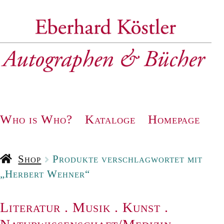
Zur
Zum
Navigation
Inhalt
springen
springen
Who is Who?
Kataloge
Homepage
Shop
Produkte verschlagwortet mit
„Herbert Wehner“
Literatur
.
Musik
.
Kunst
.