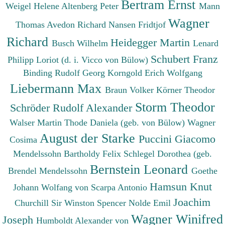
Bertram Ernst
Weigel Helene
Altenberg Peter
Mann
Wagner
Thomas
Avedon Richard
Nansen Fridtjof
Richard
Heidegger Martin
Busch Wilhelm
Lenard
Schubert Franz
Philipp
Loriot (d. i. Vicco von Bülow)
Binding Rudolf Georg
Korngold Erich Wolfgang
Liebermann Max
Braun Volker
Körner Theodor
Storm Theodor
Schröder Rudolf Alexander
Walser Martin
Thode Daniela (geb. von Bülow)
Wagner
August der Starke
Puccini Giacomo
Cosima
Mendelssohn Bartholdy Felix
Schlegel Dorothea (geb.
Bernstein Leonard
Brendel Mendelssohn
Goethe
Hamsun Knut
Johann Wolfang von
Scarpa Antonio
Joachim
Churchill Sir Winston Spencer
Nolde Emil
Wagner Winifred
Joseph
Humboldt Alexander von