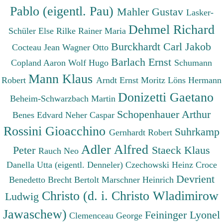
Pablo (eigentl. Pau)
Mahler Gustav
Lasker-
Dehmel Richard
Schüler Else
Rilke Rainer Maria
Burckhardt Carl Jakob
Cocteau Jean
Wagner Otto
Barlach Ernst
Copland Aaron
Wolf Hugo
Schumann
Mann Klaus
Robert
Arndt Ernst Moritz
Löns Hermann
Donizetti Gaetano
Beheim-Schwarzbach Martin
Schopenhauer Arthur
Benes Edvard
Neher Caspar
Rossini Gioacchino
Suhrkamp
Gernhardt Robert
Adler Alfred
Peter
Staeck Klaus
Rauch Neo
Danella Utta (eigentl. Denneler)
Czechowski Heinz
Croce
Devrient
Benedetto
Brecht Bertolt
Marschner Heinrich
Christo (d. i. Christo Wladimirow
Ludwig
Jawaschew)
Feininger Lyonel
Clemenceau George