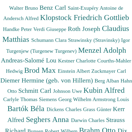
Benz Carl
Walter Bruno
Saint-Exupéry Antoine de
Klopstock Friedrich Gottlieb
Andersch Alfred
Claudius
Roth Joseph
Handke Peter
Verdi Giuseppe
Matthias
Schumann Clara
Strawinsky (Stravinsky) Igor
Menzel Adolph
Turgenjew (Turgenew Turgenev)
Andreas-Salomé Lou
Kestner Charlotte
Courths-Mahler
Brod Max
Hedwig
Einstein Albert
Zuckmayer Carl
Diemer Hermine (geb. von Hillern)
Berg Alban
Hahn
Kubin Alfred
Schmitt Carl
Otto
Johnson Uwe
Carlyle Thomas
Siemens Georg Wilhelm
Armstrong Louis
Bartók Béla
Kerr
Dickens Charles
Grass Günter
Seghers Anna
Alfred
Strauss
Darwin Charles
Brahm Otto
Richard
Dix
Bunsen Robert Wilhem