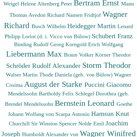
Bertram Ernst
Weigel Helene
Altenberg Peter
Mann
Wagner
Thomas
Avedon Richard
Nansen Fridtjof
Richard
Heidegger Martin
Busch Wilhelm
Lenard
Schubert Franz
Philipp
Loriot (d. i. Vicco von Bülow)
Binding Rudolf Georg
Korngold Erich Wolfgang
Liebermann Max
Braun Volker
Körner Theodor
Storm Theodor
Schröder Rudolf Alexander
Walser Martin
Thode Daniela (geb. von Bülow)
Wagner
August der Starke
Puccini Giacomo
Cosima
Mendelssohn Bartholdy Felix
Schlegel Dorothea (geb.
Bernstein Leonard
Brendel Mendelssohn
Goethe
Hamsun Knut
Johann Wolfang von
Scarpa Antonio
Joachim
Churchill Sir Winston Spencer
Nolde Emil
Wagner Winifred
Joseph
Humboldt Alexander von