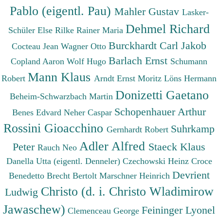
Pablo (eigentl. Pau)
Mahler Gustav
Lasker-
Dehmel Richard
Schüler Else
Rilke Rainer Maria
Burckhardt Carl Jakob
Cocteau Jean
Wagner Otto
Barlach Ernst
Copland Aaron
Wolf Hugo
Schumann
Mann Klaus
Robert
Arndt Ernst Moritz
Löns Hermann
Donizetti Gaetano
Beheim-Schwarzbach Martin
Schopenhauer Arthur
Benes Edvard
Neher Caspar
Rossini Gioacchino
Suhrkamp
Gernhardt Robert
Adler Alfred
Peter
Staeck Klaus
Rauch Neo
Danella Utta (eigentl. Denneler)
Czechowski Heinz
Croce
Devrient
Benedetto
Brecht Bertolt
Marschner Heinrich
Christo (d. i. Christo Wladimirow
Ludwig
Jawaschew)
Feininger Lyonel
Clemenceau George