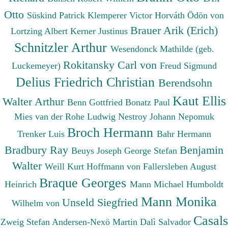
Otto
Süskind Patrick
Klemperer Victor
Horváth Ödön von
Brauer Arik (Erich)
Lortzing Albert
Kerner Justinus
Schnitzler Arthur
Wesendonck Mathilde (geb.
Rokitansky Carl von
Luckemeyer)
Freud Sigmund
Delius Friedrich Christian
Berendsohn
Kaut Ellis
Walter Arthur
Benn Gottfried
Bonatz Paul
Mies van der Rohe Ludwig
Nestroy Johann Nepomuk
Broch Hermann
Trenker Luis
Bahr Hermann
Bradbury Ray
Benjamin
Beuys Joseph
George Stefan
Walter
Weill Kurt
Hoffmann von Fallersleben August
Braque Georges
Heinrich
Mann Michael
Humboldt
Mann Monika
Unseld Siegfried
Wilhelm von
Casals
Zweig Stefan
Andersen-Nexö Martin
Dalì Salvador