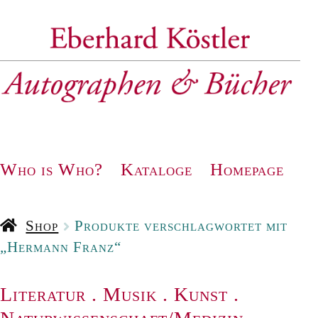
Zur
Zum
Navigation
Inhalt
springen
springen
Who is Who?
Kataloge
Homepage
Shop
Produkte verschlagwortet mit
„Hermann Franz“
Literatur
.
Musik
.
Kunst
.