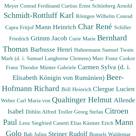
Meyer Conrad Ferdinand
Curtius Ernst
Schönberg Arnold
Schmidt-Rottluff Karl
Röntgen Wilhelm Conrad
Char René
Mann Heinrich
Capra Fritjof
Schiller
Bernhard
Grimm Jacob
Friedrich
Curie Marie
Thomas
Barbusse Henri
Hahnemann Samuel
Twain
Mark (d. i. Samuel Langhorne Clemens)
Marc Franz
Csokor
Carmen Sylva (d. i.
Franz Theodor
Münter Gabriele
Beer-
Elisabeth Königin von Rumänien)
Hofmann Richard
Clergue Lucien
Böll Heinrich
Qualtinger Helmut
Allende
Weber Carl Maria von
Citroen
Isabel
Döblin Alfred
Troller Georg Stefan
Paul
Mann
Lenz Siegfried
Canetti Elias
Kästner Erich
Golo
Steiner Rudolf
Bab Julius
Bonsels Waldemar