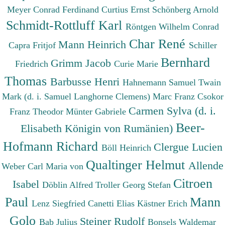
Meyer Conrad Ferdinand
Curtius Ernst
Schönberg Arnold
Schmidt-Rottluff Karl
Röntgen Wilhelm Conrad
Char René
Mann Heinrich
Capra Fritjof
Schiller
Bernhard
Grimm Jacob
Friedrich
Curie Marie
Thomas
Barbusse Henri
Hahnemann Samuel
Twain
Mark (d. i. Samuel Langhorne Clemens)
Marc Franz
Csokor
Carmen Sylva (d. i.
Franz Theodor
Münter Gabriele
Beer-
Elisabeth Königin von Rumänien)
Hofmann Richard
Clergue Lucien
Böll Heinrich
Qualtinger Helmut
Allende
Weber Carl Maria von
Citroen
Isabel
Döblin Alfred
Troller Georg Stefan
Paul
Mann
Lenz Siegfried
Canetti Elias
Kästner Erich
Golo
Steiner Rudolf
Bab Julius
Bonsels Waldemar