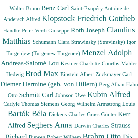
Benz Carl
Walter Bruno
Saint-Exupéry Antoine de
Klopstock Friedrich Gottlieb
Andersch Alfred
Claudius
Roth Joseph
Handke Peter
Verdi Giuseppe
Matthias
Schumann Clara
Strawinsky (Stravinsky) Igor
Menzel Adolph
Turgenjew (Turgenew Turgenev)
Andreas-Salomé Lou
Kestner Charlotte
Courths-Mahler
Brod Max
Hedwig
Einstein Albert
Zuckmayer Carl
Diemer Hermine (geb. von Hillern)
Berg Alban
Hahn
Kubin Alfred
Schmitt Carl
Otto
Johnson Uwe
Carlyle Thomas
Siemens Georg Wilhelm
Armstrong Louis
Bartók Béla
Kerr
Dickens Charles
Grass Günter
Seghers Anna
Alfred
Strauss
Darwin Charles
Brahm Otto
Richard
Dix
Bunsen Robert Wilhem