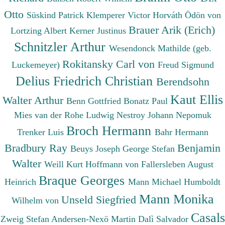
Otto
Süskind Patrick
Klemperer Victor
Horváth Ödön von
Brauer Arik (Erich)
Lortzing Albert
Kerner Justinus
Schnitzler Arthur
Wesendonck Mathilde (geb.
Rokitansky Carl von
Luckemeyer)
Freud Sigmund
Delius Friedrich Christian
Berendsohn
Kaut Ellis
Walter Arthur
Benn Gottfried
Bonatz Paul
Mies van der Rohe Ludwig
Nestroy Johann Nepomuk
Broch Hermann
Trenker Luis
Bahr Hermann
Bradbury Ray
Benjamin
Beuys Joseph
George Stefan
Walter
Weill Kurt
Hoffmann von Fallersleben August
Braque Georges
Heinrich
Mann Michael
Humboldt
Mann Monika
Unseld Siegfried
Wilhelm von
Casals
Zweig Stefan
Andersen-Nexö Martin
Dalì Salvador