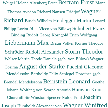
Bertram Ernst
Weigel Helene
Altenberg Peter
Mann
Wagner
Thomas
Avedon Richard
Nansen Fridtjof
Richard
Heidegger Martin
Busch Wilhelm
Lenard
Schubert Franz
Philipp
Loriot (d. i. Vicco von Bülow)
Binding Rudolf Georg
Korngold Erich Wolfgang
Liebermann Max
Braun Volker
Körner Theodor
Storm Theodor
Schröder Rudolf Alexander
Walser Martin
Thode Daniela (geb. von Bülow)
Wagner
August der Starke
Puccini Giacomo
Cosima
Mendelssohn Bartholdy Felix
Schlegel Dorothea (geb.
Bernstein Leonard
Brendel Mendelssohn
Goethe
Hamsun Knut
Johann Wolfang von
Scarpa Antonio
Joachim
Churchill Sir Winston Spencer
Nolde Emil
Wagner Winifred
Joseph
Humboldt Alexander von