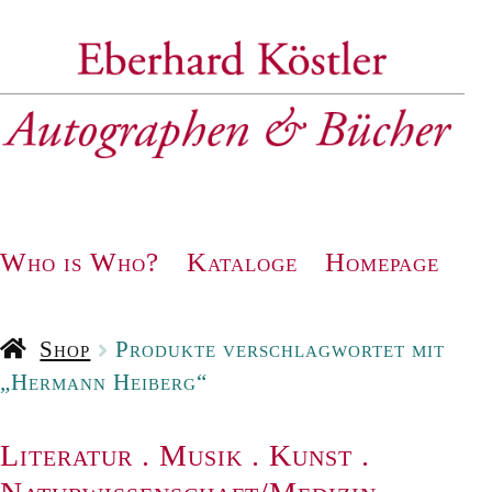
Zur
Zum
Navigation
Inhalt
springen
springen
Who is Who?
Kataloge
Homepage
Shop
Produkte verschlagwortet mit
„Hermann Heiberg“
Literatur
.
Musik
.
Kunst
.