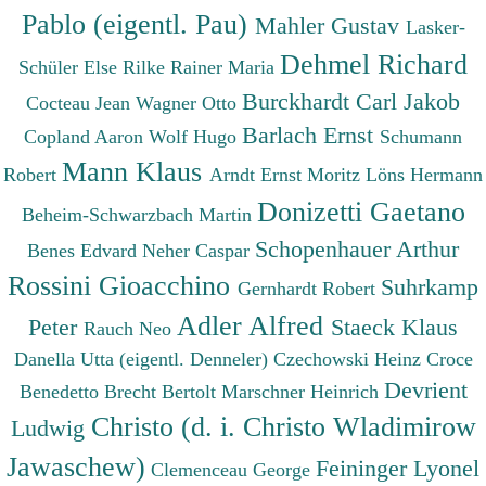
Pablo (eigentl. Pau)
Mahler Gustav
Lasker-
Dehmel Richard
Schüler Else
Rilke Rainer Maria
Burckhardt Carl Jakob
Cocteau Jean
Wagner Otto
Barlach Ernst
Copland Aaron
Wolf Hugo
Schumann
Mann Klaus
Robert
Arndt Ernst Moritz
Löns Hermann
Donizetti Gaetano
Beheim-Schwarzbach Martin
Schopenhauer Arthur
Benes Edvard
Neher Caspar
Rossini Gioacchino
Suhrkamp
Gernhardt Robert
Adler Alfred
Peter
Staeck Klaus
Rauch Neo
Danella Utta (eigentl. Denneler)
Czechowski Heinz
Croce
Devrient
Benedetto
Brecht Bertolt
Marschner Heinrich
Christo (d. i. Christo Wladimirow
Ludwig
Jawaschew)
Feininger Lyonel
Clemenceau George