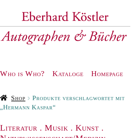
Zur
Zum
Navigation
Inhalt
springen
springen
Who is Who?
Kataloge
Homepage
Shop
Produkte verschlagwortet mit
„Hermann Kaspar“
Literatur
.
Musik
.
Kunst
.