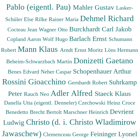
Pablo (eigentl. Pau)
Mahler Gustav
Lasker-
Dehmel Richard
Schüler Else
Rilke Rainer Maria
Burckhardt Carl Jakob
Cocteau Jean
Wagner Otto
Barlach Ernst
Copland Aaron
Wolf Hugo
Schumann
Mann Klaus
Robert
Arndt Ernst Moritz
Löns Hermann
Donizetti Gaetano
Beheim-Schwarzbach Martin
Schopenhauer Arthur
Benes Edvard
Neher Caspar
Rossini Gioacchino
Suhrkamp
Gernhardt Robert
Adler Alfred
Peter
Staeck Klaus
Rauch Neo
Danella Utta (eigentl. Denneler)
Czechowski Heinz
Croce
Devrient
Benedetto
Brecht Bertolt
Marschner Heinrich
Christo (d. i. Christo Wladimirow
Ludwig
Jawaschew)
Feininger Lyonel
Clemenceau George