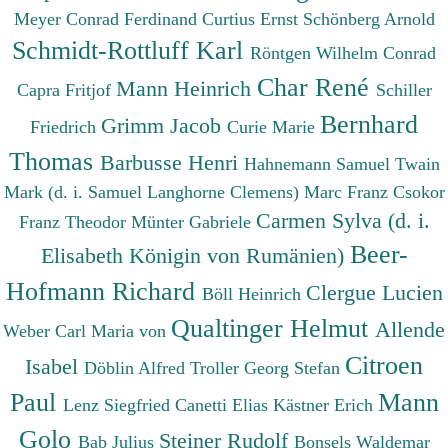
Meyer Conrad Ferdinand
Curtius Ernst
Schönberg Arnold
Schmidt-Rottluff Karl
Röntgen Wilhelm Conrad
Char René
Mann Heinrich
Capra Fritjof
Schiller
Bernhard
Grimm Jacob
Friedrich
Curie Marie
Thomas
Barbusse Henri
Hahnemann Samuel
Twain
Mark (d. i. Samuel Langhorne Clemens)
Marc Franz
Csokor
Carmen Sylva (d. i.
Franz Theodor
Münter Gabriele
Beer-
Elisabeth Königin von Rumänien)
Hofmann Richard
Clergue Lucien
Böll Heinrich
Qualtinger Helmut
Allende
Weber Carl Maria von
Citroen
Isabel
Döblin Alfred
Troller Georg Stefan
Paul
Mann
Lenz Siegfried
Canetti Elias
Kästner Erich
Golo
Steiner Rudolf
Bab Julius
Bonsels Waldemar