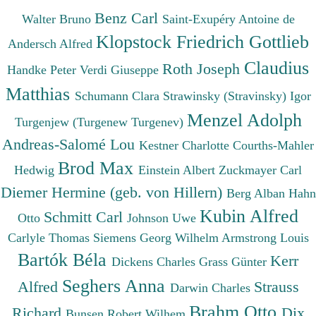
Benz Carl
Walter Bruno
Saint-Exupéry Antoine de
Klopstock Friedrich Gottlieb
Andersch Alfred
Claudius
Roth Joseph
Handke Peter
Verdi Giuseppe
Matthias
Schumann Clara
Strawinsky (Stravinsky) Igor
Menzel Adolph
Turgenjew (Turgenew Turgenev)
Andreas-Salomé Lou
Kestner Charlotte
Courths-Mahler
Brod Max
Hedwig
Einstein Albert
Zuckmayer Carl
Diemer Hermine (geb. von Hillern)
Berg Alban
Hahn
Kubin Alfred
Schmitt Carl
Otto
Johnson Uwe
Carlyle Thomas
Siemens Georg Wilhelm
Armstrong Louis
Bartók Béla
Kerr
Dickens Charles
Grass Günter
Seghers Anna
Alfred
Strauss
Darwin Charles
Brahm Otto
Richard
Dix
Bunsen Robert Wilhem