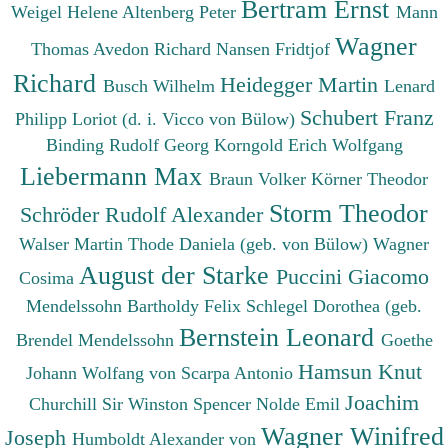
Bertram Ernst
Weigel Helene
Altenberg Peter
Mann
Wagner
Thomas
Avedon Richard
Nansen Fridtjof
Richard
Heidegger Martin
Busch Wilhelm
Lenard
Schubert Franz
Philipp
Loriot (d. i. Vicco von Bülow)
Binding Rudolf Georg
Korngold Erich Wolfgang
Liebermann Max
Braun Volker
Körner Theodor
Storm Theodor
Schröder Rudolf Alexander
Walser Martin
Thode Daniela (geb. von Bülow)
Wagner
August der Starke
Puccini Giacomo
Cosima
Mendelssohn Bartholdy Felix
Schlegel Dorothea (geb.
Bernstein Leonard
Brendel Mendelssohn
Goethe
Hamsun Knut
Johann Wolfang von
Scarpa Antonio
Joachim
Churchill Sir Winston Spencer
Nolde Emil
Wagner Winifred
Joseph
Humboldt Alexander von