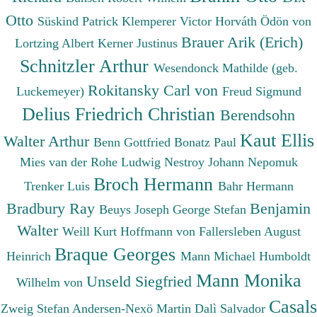
Otto
Süskind Patrick
Klemperer Victor
Horváth Ödön von
Brauer Arik (Erich)
Lortzing Albert
Kerner Justinus
Schnitzler Arthur
Wesendonck Mathilde (geb.
Rokitansky Carl von
Luckemeyer)
Freud Sigmund
Delius Friedrich Christian
Berendsohn
Kaut Ellis
Walter Arthur
Benn Gottfried
Bonatz Paul
Mies van der Rohe Ludwig
Nestroy Johann Nepomuk
Broch Hermann
Trenker Luis
Bahr Hermann
Bradbury Ray
Benjamin
Beuys Joseph
George Stefan
Walter
Weill Kurt
Hoffmann von Fallersleben August
Braque Georges
Heinrich
Mann Michael
Humboldt
Mann Monika
Unseld Siegfried
Wilhelm von
Casals
Zweig Stefan
Andersen-Nexö Martin
Dalì Salvador