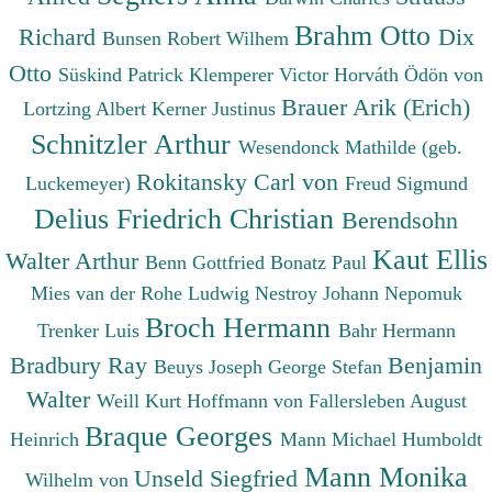
Brahm Otto
Richard
Dix
Bunsen Robert Wilhem
Otto
Süskind Patrick
Klemperer Victor
Horváth Ödön von
Brauer Arik (Erich)
Lortzing Albert
Kerner Justinus
Schnitzler Arthur
Wesendonck Mathilde (geb.
Rokitansky Carl von
Luckemeyer)
Freud Sigmund
Delius Friedrich Christian
Berendsohn
Kaut Ellis
Walter Arthur
Benn Gottfried
Bonatz Paul
Mies van der Rohe Ludwig
Nestroy Johann Nepomuk
Broch Hermann
Trenker Luis
Bahr Hermann
Bradbury Ray
Benjamin
Beuys Joseph
George Stefan
Walter
Weill Kurt
Hoffmann von Fallersleben August
Braque Georges
Heinrich
Mann Michael
Humboldt
Mann Monika
Unseld Siegfried
Wilhelm von