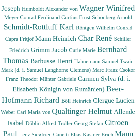
Wagner Winifred
Joseph
Humboldt Alexander von
Meyer Conrad Ferdinand
Curtius Ernst
Schönberg Arnold
Schmidt-Rottluff Karl
Röntgen Wilhelm Conrad
Char René
Mann Heinrich
Capra Fritjof
Schiller
Bernhard
Grimm Jacob
Friedrich
Curie Marie
Thomas
Barbusse Henri
Hahnemann Samuel
Twain
Mark (d. i. Samuel Langhorne Clemens)
Marc Franz
Csokor
Carmen Sylva (d. i.
Franz Theodor
Münter Gabriele
Beer-
Elisabeth Königin von Rumänien)
Hofmann Richard
Clergue Lucien
Böll Heinrich
Qualtinger Helmut
Allende
Weber Carl Maria von
Citroen
Isabel
Döblin Alfred
Troller Georg Stefan
Paul
Mann
Lenz Siegfried
Canetti Elias
Kästner Erich