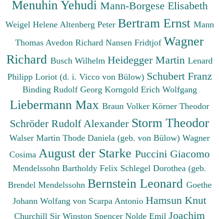
Menuhin Yehudi
Mann-Borgese Elisabeth
Bertram Ernst
Weigel Helene
Altenberg Peter
Mann
Wagner
Thomas
Avedon Richard
Nansen Fridtjof
Richard
Heidegger Martin
Busch Wilhelm
Lenard
Schubert Franz
Philipp
Loriot (d. i. Vicco von Bülow)
Binding Rudolf Georg
Korngold Erich Wolfgang
Liebermann Max
Braun Volker
Körner Theodor
Storm Theodor
Schröder Rudolf Alexander
Walser Martin
Thode Daniela (geb. von Bülow)
Wagner
August der Starke
Puccini Giacomo
Cosima
Mendelssohn Bartholdy Felix
Schlegel Dorothea (geb.
Bernstein Leonard
Brendel Mendelssohn
Goethe
Hamsun Knut
Johann Wolfang von
Scarpa Antonio
Joachim
Churchill Sir Winston Spencer
Nolde Emil