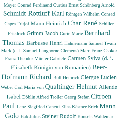
Meyer Conrad Ferdinand
Curtius Ernst
Schönberg Arnold
Schmidt-Rottluff Karl
Röntgen Wilhelm Conrad
Char René
Mann Heinrich
Capra Fritjof
Schiller
Bernhard
Grimm Jacob
Friedrich
Curie Marie
Thomas
Barbusse Henri
Hahnemann Samuel
Twain
Mark (d. i. Samuel Langhorne Clemens)
Marc Franz
Csokor
Carmen Sylva (d. i.
Franz Theodor
Münter Gabriele
Beer-
Elisabeth Königin von Rumänien)
Hofmann Richard
Clergue Lucien
Böll Heinrich
Qualtinger Helmut
Allende
Weber Carl Maria von
Citroen
Isabel
Döblin Alfred
Troller Georg Stefan
Paul
Mann
Lenz Siegfried
Canetti Elias
Kästner Erich
Golo
Steiner Rudolf
Bab Julius
Bonsels Waldemar