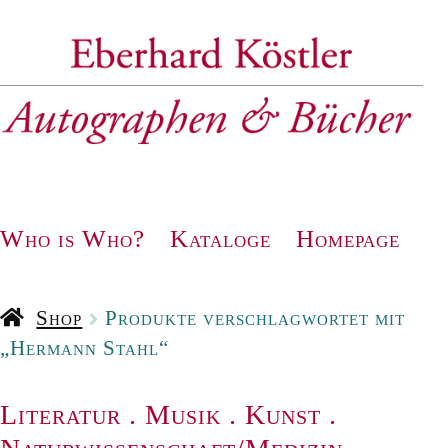
Zur
Zum
Navigation
Inhalt
springen
springen
Who is Who?
Kataloge
Homepage
Shop
Produkte verschlagwortet mit
„Hermann Stahl“
Literatur
.
Musik
.
Kunst
.