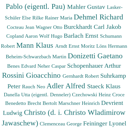
Pablo (eigentl. Pau)
Mahler Gustav
Lasker-
Dehmel Richard
Schüler Else
Rilke Rainer Maria
Burckhardt Carl Jakob
Cocteau Jean
Wagner Otto
Barlach Ernst
Copland Aaron
Wolf Hugo
Schumann
Mann Klaus
Robert
Arndt Ernst Moritz
Löns Hermann
Donizetti Gaetano
Beheim-Schwarzbach Martin
Schopenhauer Arthur
Benes Edvard
Neher Caspar
Rossini Gioacchino
Suhrkamp
Gernhardt Robert
Adler Alfred
Peter
Staeck Klaus
Rauch Neo
Danella Utta (eigentl. Denneler)
Czechowski Heinz
Croce
Devrient
Benedetto
Brecht Bertolt
Marschner Heinrich
Christo (d. i. Christo Wladimirow
Ludwig
Jawaschew)
Feininger Lyonel
Clemenceau George