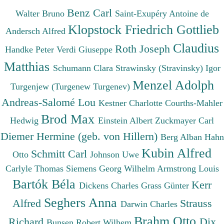
Benz Carl
Walter Bruno
Saint-Exupéry Antoine de
Klopstock Friedrich Gottlieb
Andersch Alfred
Claudius
Roth Joseph
Handke Peter
Verdi Giuseppe
Matthias
Schumann Clara
Strawinsky (Stravinsky) Igor
Menzel Adolph
Turgenjew (Turgenew Turgenev)
Andreas-Salomé Lou
Kestner Charlotte
Courths-Mahler
Brod Max
Hedwig
Einstein Albert
Zuckmayer Carl
Diemer Hermine (geb. von Hillern)
Berg Alban
Hahn
Kubin Alfred
Schmitt Carl
Otto
Johnson Uwe
Carlyle Thomas
Siemens Georg Wilhelm
Armstrong Louis
Bartók Béla
Kerr
Dickens Charles
Grass Günter
Seghers Anna
Alfred
Strauss
Darwin Charles
Brahm Otto
Richard
Dix
Bunsen Robert Wilhem