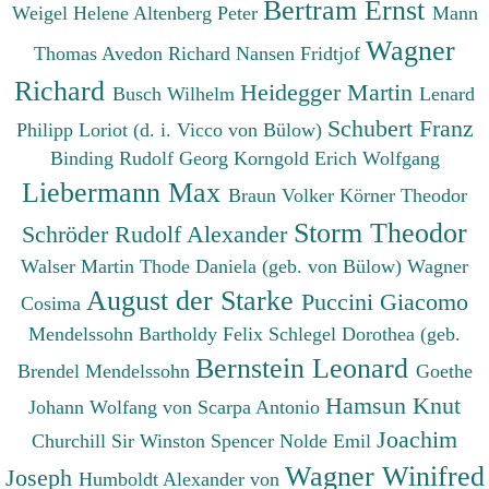
Bertram Ernst
Weigel Helene
Altenberg Peter
Mann
Wagner
Thomas
Avedon Richard
Nansen Fridtjof
Richard
Heidegger Martin
Busch Wilhelm
Lenard
Schubert Franz
Philipp
Loriot (d. i. Vicco von Bülow)
Binding Rudolf Georg
Korngold Erich Wolfgang
Liebermann Max
Braun Volker
Körner Theodor
Storm Theodor
Schröder Rudolf Alexander
Walser Martin
Thode Daniela (geb. von Bülow)
Wagner
August der Starke
Puccini Giacomo
Cosima
Mendelssohn Bartholdy Felix
Schlegel Dorothea (geb.
Bernstein Leonard
Brendel Mendelssohn
Goethe
Hamsun Knut
Johann Wolfang von
Scarpa Antonio
Joachim
Churchill Sir Winston Spencer
Nolde Emil
Wagner Winifred
Joseph
Humboldt Alexander von