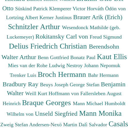
Otto
Süskind Patrick
Klemperer Victor
Horváth Ödön von
Brauer Arik (Erich)
Lortzing Albert
Kerner Justinus
Schnitzler Arthur
Wesendonck Mathilde (geb.
Rokitansky Carl von
Luckemeyer)
Freud Sigmund
Delius Friedrich Christian
Berendsohn
Kaut Ellis
Walter Arthur
Benn Gottfried
Bonatz Paul
Mies van der Rohe Ludwig
Nestroy Johann Nepomuk
Broch Hermann
Trenker Luis
Bahr Hermann
Bradbury Ray
Benjamin
Beuys Joseph
George Stefan
Walter
Weill Kurt
Hoffmann von Fallersleben August
Braque Georges
Heinrich
Mann Michael
Humboldt
Mann Monika
Unseld Siegfried
Wilhelm von
Casals
Zweig Stefan
Andersen-Nexö Martin
Dalì Salvador