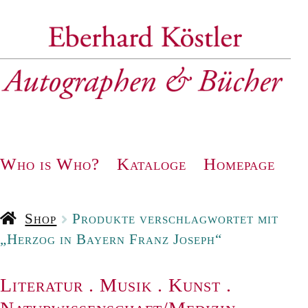
Zur
Zum
Navigation
Inhalt
springen
springen
Who is Who?
Kataloge
Homepage
Shop
Produkte verschlagwortet mit
„Herzog in Bayern Franz Joseph“
Literatur
.
Musik
.
Kunst
.