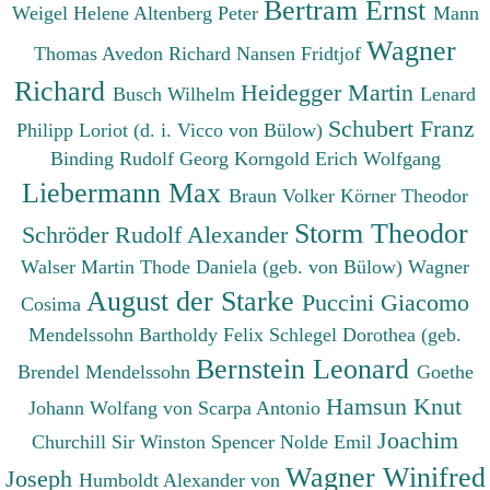
Bertram Ernst
Weigel Helene
Altenberg Peter
Mann
Wagner
Thomas
Avedon Richard
Nansen Fridtjof
Richard
Heidegger Martin
Busch Wilhelm
Lenard
Schubert Franz
Philipp
Loriot (d. i. Vicco von Bülow)
Binding Rudolf Georg
Korngold Erich Wolfgang
Liebermann Max
Braun Volker
Körner Theodor
Storm Theodor
Schröder Rudolf Alexander
Walser Martin
Thode Daniela (geb. von Bülow)
Wagner
August der Starke
Puccini Giacomo
Cosima
Mendelssohn Bartholdy Felix
Schlegel Dorothea (geb.
Bernstein Leonard
Brendel Mendelssohn
Goethe
Hamsun Knut
Johann Wolfang von
Scarpa Antonio
Joachim
Churchill Sir Winston Spencer
Nolde Emil
Wagner Winifred
Joseph
Humboldt Alexander von