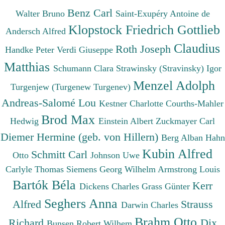
Benz Carl
Walter Bruno
Saint-Exupéry Antoine de
Klopstock Friedrich Gottlieb
Andersch Alfred
Claudius
Roth Joseph
Handke Peter
Verdi Giuseppe
Matthias
Schumann Clara
Strawinsky (Stravinsky) Igor
Menzel Adolph
Turgenjew (Turgenew Turgenev)
Andreas-Salomé Lou
Kestner Charlotte
Courths-Mahler
Brod Max
Hedwig
Einstein Albert
Zuckmayer Carl
Diemer Hermine (geb. von Hillern)
Berg Alban
Hahn
Kubin Alfred
Schmitt Carl
Otto
Johnson Uwe
Carlyle Thomas
Siemens Georg Wilhelm
Armstrong Louis
Bartók Béla
Kerr
Dickens Charles
Grass Günter
Seghers Anna
Alfred
Strauss
Darwin Charles
Brahm Otto
Richard
Dix
Bunsen Robert Wilhem