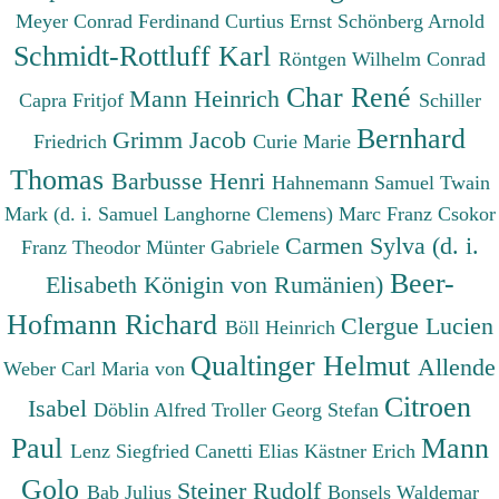
Meyer Conrad Ferdinand
Curtius Ernst
Schönberg Arnold
Schmidt-Rottluff Karl
Röntgen Wilhelm Conrad
Char René
Mann Heinrich
Capra Fritjof
Schiller
Bernhard
Grimm Jacob
Friedrich
Curie Marie
Thomas
Barbusse Henri
Hahnemann Samuel
Twain
Mark (d. i. Samuel Langhorne Clemens)
Marc Franz
Csokor
Carmen Sylva (d. i.
Franz Theodor
Münter Gabriele
Beer-
Elisabeth Königin von Rumänien)
Hofmann Richard
Clergue Lucien
Böll Heinrich
Qualtinger Helmut
Allende
Weber Carl Maria von
Citroen
Isabel
Döblin Alfred
Troller Georg Stefan
Paul
Mann
Lenz Siegfried
Canetti Elias
Kästner Erich
Golo
Steiner Rudolf
Bab Julius
Bonsels Waldemar