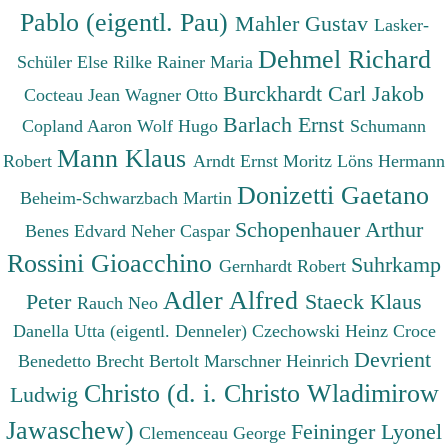
Pablo (eigentl. Pau)
Mahler Gustav
Lasker-
Dehmel Richard
Schüler Else
Rilke Rainer Maria
Burckhardt Carl Jakob
Cocteau Jean
Wagner Otto
Barlach Ernst
Copland Aaron
Wolf Hugo
Schumann
Mann Klaus
Robert
Arndt Ernst Moritz
Löns Hermann
Donizetti Gaetano
Beheim-Schwarzbach Martin
Schopenhauer Arthur
Benes Edvard
Neher Caspar
Rossini Gioacchino
Suhrkamp
Gernhardt Robert
Adler Alfred
Peter
Staeck Klaus
Rauch Neo
Danella Utta (eigentl. Denneler)
Czechowski Heinz
Croce
Devrient
Benedetto
Brecht Bertolt
Marschner Heinrich
Christo (d. i. Christo Wladimirow
Ludwig
Jawaschew)
Feininger Lyonel
Clemenceau George