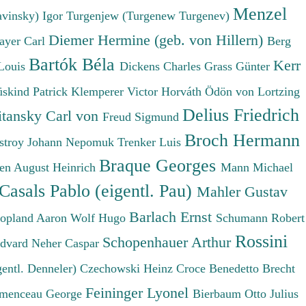
Menzel
avinsky) Igor
Turgenjew (Turgenew Turgenev)
Diemer Hermine (geb. von Hillern)
ayer Carl
Berg
Bartók Béla
Kerr
Louis
Dickens Charles
Grass Günter
üskind Patrick
Klemperer Victor
Horváth Ödön von
Lortzing
Delius Friedrich
tansky Carl von
Freud Sigmund
Broch Hermann
stroy Johann Nepomuk
Trenker Luis
Braque Georges
en August Heinrich
Mann Michael
Casals Pablo (eigentl. Pau)
Mahler Gustav
Barlach Ernst
opland Aaron
Wolf Hugo
Schumann Robert
Rossini
Schopenhauer Arthur
Edvard
Neher Caspar
gentl. Denneler)
Czechowski Heinz
Croce Benedetto
Brecht
Feininger Lyonel
menceau George
Bierbaum Otto Julius