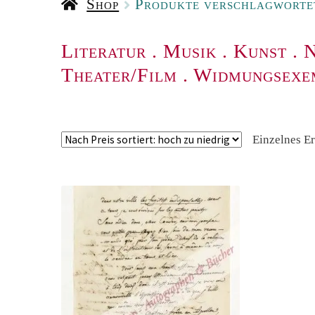
Shop
Produkte verschlagwortet
Literatur
.
Musik
.
Kunst
.
N
Theater/Film
.
Widmungsexe
Einzelnes E