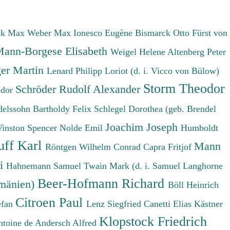
ck Max
Weber Max
Ionesco Eugène
Bismarck Otto Fürst von
ann-Borgese Elisabeth
Weigel Helene
Altenberg Peter
er Martin
Lenard Philipp
Loriot (d. i. Vicco von Bülow)
Storm Theodor
Schröder Rudolf Alexander
odor
elssohn Bartholdy Felix
Schlegel Dorothea (geb. Brendel
Joachim Joseph
Winston Spencer
Nolde Emil
Humboldt
uff Karl
Mann
Röntgen Wilhelm Conrad
Capra Fritjof
ri
Hahnemann Samuel
Twain Mark (d. i. Samuel Langhorne
Beer-Hofmann Richard
umänien)
Böll Heinrich
Citroen Paul
efan
Lenz Siegfried
Canetti Elias
Kästner
Klopstock Friedrich
ntoine de
Andersch Alfred