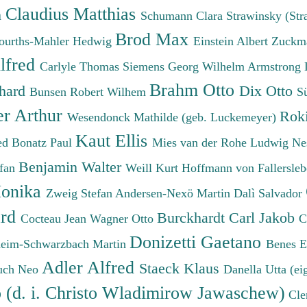
Claudius Matthias
h
Schumann Clara
Strawinsky (Str
Brod Max
ourths-Mahler Hedwig
Einstein Albert
Zuckm
lfred
Carlyle Thomas
Siemens Georg Wilhelm
Armstrong 
Brahm Otto
chard
Dix Otto
Bunsen Robert Wilhem
S
er Arthur
Roki
Wesendonck Mathilde (geb. Luckemeyer)
Kaut Ellis
ied
Bonatz Paul
Mies van der Rohe Ludwig
Ne
Benjamin Walter
efan
Weill Kurt
Hoffmann von Fallersleb
onika
Zweig Stefan
Andersen-Nexö Martin
Dalì Salvador
ard
Burckhardt Carl Jakob
Cocteau Jean
Wagner Otto
C
Donizetti Gaetano
eim-Schwarzbach Martin
Benes 
Adler Alfred
Staeck Klaus
uch Neo
Danella Utta (ei
o (d. i. Christo Wladimirow Jawaschew)
Cle