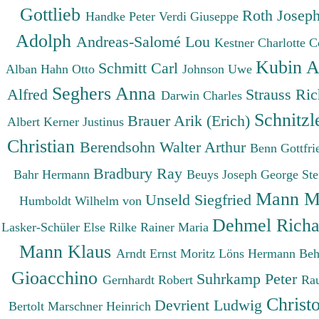
Gottlieb
Roth Josep
Handke Peter
Verdi Giuseppe
Adolph
Andreas-Salomé Lou
Kestner Charlotte
C
Kubin A
Schmitt Carl
Alban
Hahn Otto
Johnson Uwe
Seghers Anna
Alfred
Strauss Ri
Darwin Charles
Schnitzl
Brauer Arik (Erich)
Albert
Kerner Justinus
Christian
Berendsohn Walter Arthur
Benn Gottfr
Bradbury Ray
Bahr Hermann
Beuys Joseph
George St
Mann M
Unseld Siegfried
Humboldt Wilhelm von
Dehmel Rich
Lasker-Schüler Else
Rilke Rainer Maria
Mann Klaus
Arndt Ernst Moritz
Löns Hermann
Beh
Gioacchino
Suhrkamp Peter
Gernhardt Robert
Ra
Christ
Devrient Ludwig
Bertolt
Marschner Heinrich