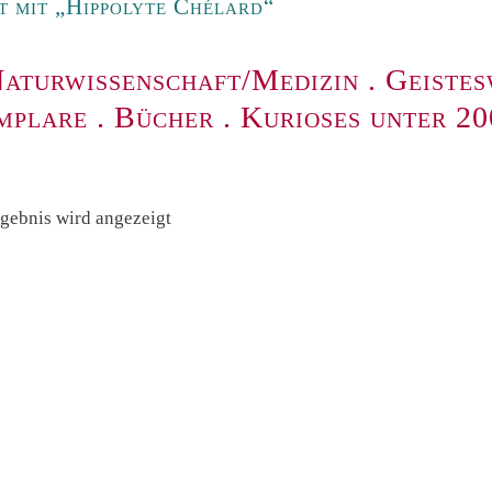
 mit „Hippolyte Chélard“
aturwissenschaft/Medizin
.
Geistes
mplare
.
Bücher
.
Kurioses unter 2
rgebnis wird angezeigt