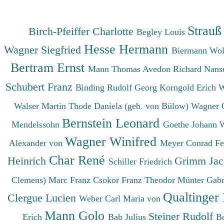
Strauß
Birch-Pfeiffer Charlotte
Begley Louis
Hesse Hermann
Wagner Siegfried
Biermann Wo
Bertram Ernst
Mann Thomas
Avedon Richard
Nanse
Schubert Franz
Binding Rudolf Georg
Korngold Erich 
Walser Martin
Thode Daniela (geb. von Bülow)
Wagner 
Bernstein Leonard
Mendelssohn
Goethe Johann 
Wagner Winifred
Alexander von
Meyer Conrad F
Char René
Heinrich
Grimm Ja
Schiller Friedrich
Clemens)
Marc Franz
Csokor Franz Theodor
Münter Gabr
Qualtinger
Clergue Lucien
Weber Carl Maria von
Mann Golo
Steiner Rudolf
Erich
Bab Julius
B