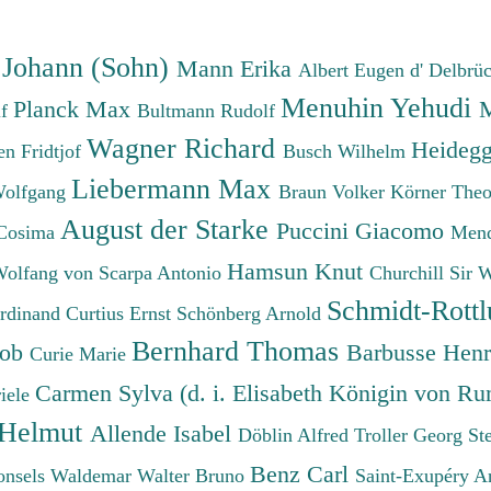
 Johann (Sohn)
Mann Erika
Albert Eugen d'
Delbrü
Menuhin Yehudi
Planck Max
M
lf
Bultmann Rudolf
Wagner Richard
Heidegg
n Fridtjof
Busch Wilhelm
Liebermann Max
Wolfgang
Braun Volker
Körner The
August der Starke
Puccini Giacomo
Cosima
Mend
Hamsun Knut
Wolfang von
Scarpa Antonio
Churchill Sir 
Schmidt-Rottl
erdinand
Curtius Ernst
Schönberg Arnold
Bernhard Thomas
cob
Barbusse Hen
Curie Marie
Carmen Sylva (d. i. Elisabeth Königin von R
iele
 Helmut
Allende Isabel
Döblin Alfred
Troller Georg St
Benz Carl
onsels Waldemar
Walter Bruno
Saint-Exupéry A