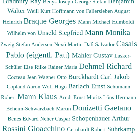
Bradbury Ray
Benjamin
Beuys Joseph
George Stefan
Walter
Weill Kurt
Hoffmann von Fallersleben August
Braque Georges
Heinrich
Mann Michael
Humboldt
Mann Monika
Unseld Siegfried
Wilhelm von
Casals
Zweig Stefan
Andersen-Nexö Martin
Dalì Salvador
Pablo (eigentl. Pau)
Mahler Gustav
Lasker-
Dehmel Richard
Schüler Else
Rilke Rainer Maria
Burckhardt Carl Jakob
Cocteau Jean
Wagner Otto
Barlach Ernst
Copland Aaron
Wolf Hugo
Schumann
Mann Klaus
Robert
Arndt Ernst Moritz
Löns Hermann
Donizetti Gaetano
Beheim-Schwarzbach Martin
Schopenhauer Arthur
Benes Edvard
Neher Caspar
Rossini Gioacchino
Suhrkamp
Gernhardt Robert