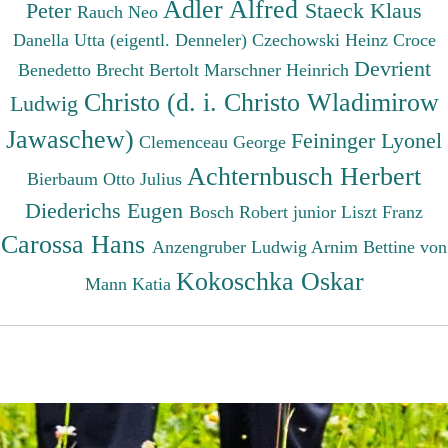
Adler Alfred
Peter
Staeck Klaus
Rauch Neo
Danella Utta (eigentl. Denneler)
Czechowski Heinz
Croce
Devrient
Benedetto
Brecht Bertolt
Marschner Heinrich
Christo (d. i. Christo Wladimirow
Ludwig
Jawaschew)
Feininger Lyonel
Clemenceau George
Achternbusch Herbert
Bierbaum Otto Julius
Diederichs Eugen
Bosch Robert junior
Liszt Franz
Carossa Hans
Anzengruber Ludwig
Arnim Bettine von
Kokoschka Oskar
Mann Katia