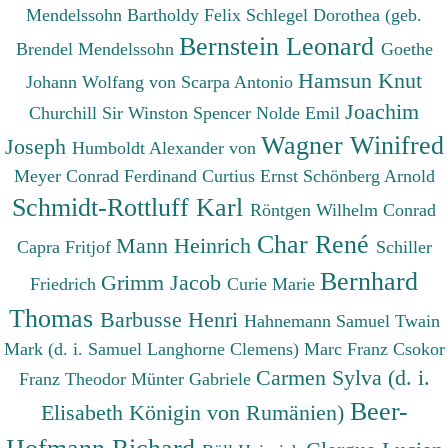
Mendelssohn Bartholdy Felix
Schlegel Dorothea (geb.
Bernstein Leonard
Brendel Mendelssohn
Goethe
Hamsun Knut
Johann Wolfang von
Scarpa Antonio
Joachim
Churchill Sir Winston Spencer
Nolde Emil
Wagner Winifred
Joseph
Humboldt Alexander von
Meyer Conrad Ferdinand
Curtius Ernst
Schönberg Arnold
Schmidt-Rottluff Karl
Röntgen Wilhelm Conrad
Char René
Mann Heinrich
Capra Fritjof
Schiller
Bernhard
Grimm Jacob
Friedrich
Curie Marie
Thomas
Barbusse Henri
Hahnemann Samuel
Twain
Mark (d. i. Samuel Langhorne Clemens)
Marc Franz
Csokor
Carmen Sylva (d. i.
Franz Theodor
Münter Gabriele
Beer-
Elisabeth Königin von Rumänien)
Hofmann Richard