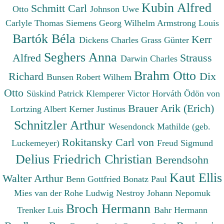
Kubin Alfred
Schmitt Carl
Otto
Johnson Uwe
Carlyle Thomas
Siemens Georg Wilhelm
Armstrong Louis
Bartók Béla
Kerr
Dickens Charles
Grass Günter
Seghers Anna
Alfred
Strauss
Darwin Charles
Brahm Otto
Richard
Dix
Bunsen Robert Wilhem
Otto
Süskind Patrick
Klemperer Victor
Horváth Ödön von
Brauer Arik (Erich)
Lortzing Albert
Kerner Justinus
Schnitzler Arthur
Wesendonck Mathilde (geb.
Rokitansky Carl von
Luckemeyer)
Freud Sigmund
Delius Friedrich Christian
Berendsohn
Kaut Ellis
Walter Arthur
Benn Gottfried
Bonatz Paul
Mies van der Rohe Ludwig
Nestroy Johann Nepomuk
Broch Hermann
Trenker Luis
Bahr Hermann