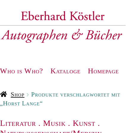
Zur
Zum
Navigation
Inhalt
springen
springen
Who is Who?
Kataloge
Homepage
Shop
Produkte verschlagwortet mit
„Horst Lange“
Literatur
.
Musik
.
Kunst
.