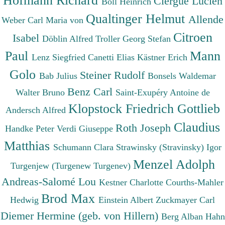
Clergue Lucien
Böll Heinrich
Qualtinger Helmut
Allende
Weber Carl Maria von
Citroen
Isabel
Döblin Alfred
Troller Georg Stefan
Paul
Mann
Lenz Siegfried
Canetti Elias
Kästner Erich
Golo
Steiner Rudolf
Bab Julius
Bonsels Waldemar
Benz Carl
Walter Bruno
Saint-Exupéry Antoine de
Klopstock Friedrich Gottlieb
Andersch Alfred
Claudius
Roth Joseph
Handke Peter
Verdi Giuseppe
Matthias
Schumann Clara
Strawinsky (Stravinsky) Igor
Menzel Adolph
Turgenjew (Turgenew Turgenev)
Andreas-Salomé Lou
Kestner Charlotte
Courths-Mahler
Brod Max
Hedwig
Einstein Albert
Zuckmayer Carl
Diemer Hermine (geb. von Hillern)
Berg Alban
Hahn