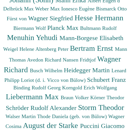
Mann Erika
Albert Eugen d'
Delbrück Max
Weber Max
Ionesco Eugène
Bismarck Otto
Hesse Hermann
Wagner Siegfried
Fürst von
Planck Max
Biermann Wolf
Bultmann Rudolf
Menuhin Yehudi
Mann-Borgese Elisabeth
Bertram Ernst
Weigel Helene
Altenberg Peter
Mann
Wagner
Thomas
Avedon Richard
Nansen Fridtjof
Richard
Heidegger Martin
Busch Wilhelm
Lenard
Schubert Franz
Philipp
Loriot (d. i. Vicco von Bülow)
Binding Rudolf Georg
Korngold Erich Wolfgang
Liebermann Max
Braun Volker
Körner Theodor
Storm Theodor
Schröder Rudolf Alexander
Walser Martin
Thode Daniela (geb. von Bülow)
Wagner
August der Starke
Puccini Giacomo
Cosima