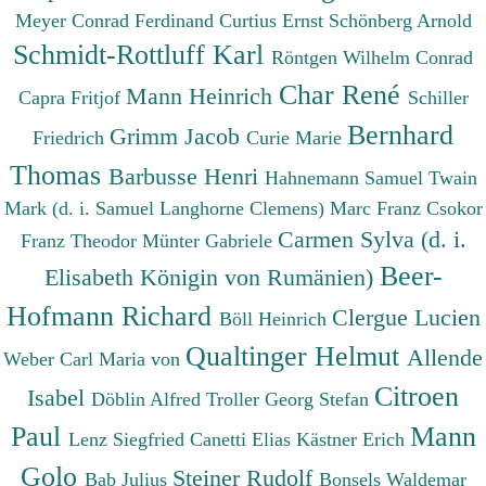
Meyer Conrad Ferdinand
Curtius Ernst
Schönberg Arnold
Schmidt-Rottluff Karl
Röntgen Wilhelm Conrad
Char René
Mann Heinrich
Capra Fritjof
Schiller
Bernhard
Grimm Jacob
Friedrich
Curie Marie
Thomas
Barbusse Henri
Hahnemann Samuel
Twain
Mark (d. i. Samuel Langhorne Clemens)
Marc Franz
Csokor
Carmen Sylva (d. i.
Franz Theodor
Münter Gabriele
Beer-
Elisabeth Königin von Rumänien)
Hofmann Richard
Clergue Lucien
Böll Heinrich
Qualtinger Helmut
Allende
Weber Carl Maria von
Citroen
Isabel
Döblin Alfred
Troller Georg Stefan
Paul
Mann
Lenz Siegfried
Canetti Elias
Kästner Erich
Golo
Steiner Rudolf
Bab Julius
Bonsels Waldemar