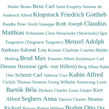
Benz Carl
Walter Bruno
Saint-Exupéry Antoine de
Klopstock Friedrich Gottlieb
Andersch Alfred
Claudius
Roth Joseph
Handke Peter
Verdi Giuseppe
Matthias
Schumann Clara
Strawinsky (Stravinsky) Igor
Menzel Adolph
Turgenjew (Turgenew Turgenev)
Andreas-Salomé Lou
Kestner Charlotte
Courths-Mahler
Brod Max
Hedwig
Einstein Albert
Zuckmayer Carl
Diemer Hermine (geb. von Hillern)
Berg Alban
Hahn
Kubin Alfred
Schmitt Carl
Otto
Johnson Uwe
Carlyle Thomas
Siemens Georg Wilhelm
Armstrong Louis
Bartók Béla
Kerr
Dickens Charles
Grass Günter
Seghers Anna
Alfred
Strauss
Darwin Charles
Brahm Otto
Richard
Dix
Bunsen Robert Wilhem