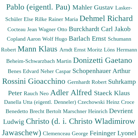
Pablo (eigentl. Pau)
Mahler Gustav
Lasker-
Dehmel Richard
Schüler Else
Rilke Rainer Maria
Burckhardt Carl Jakob
Cocteau Jean
Wagner Otto
Barlach Ernst
Copland Aaron
Wolf Hugo
Schumann
Mann Klaus
Robert
Arndt Ernst Moritz
Löns Hermann
Donizetti Gaetano
Beheim-Schwarzbach Martin
Schopenhauer Arthur
Benes Edvard
Neher Caspar
Rossini Gioacchino
Suhrkamp
Gernhardt Robert
Adler Alfred
Peter
Staeck Klaus
Rauch Neo
Danella Utta (eigentl. Denneler)
Czechowski Heinz
Croce
Devrient
Benedetto
Brecht Bertolt
Marschner Heinrich
Christo (d. i. Christo Wladimirow
Ludwig
Jawaschew)
Feininger Lyonel
Clemenceau George