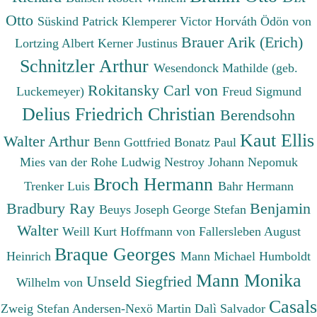
Otto
Süskind Patrick
Klemperer Victor
Horváth Ödön von
Brauer Arik (Erich)
Lortzing Albert
Kerner Justinus
Schnitzler Arthur
Wesendonck Mathilde (geb.
Rokitansky Carl von
Luckemeyer)
Freud Sigmund
Delius Friedrich Christian
Berendsohn
Kaut Ellis
Walter Arthur
Benn Gottfried
Bonatz Paul
Mies van der Rohe Ludwig
Nestroy Johann Nepomuk
Broch Hermann
Trenker Luis
Bahr Hermann
Bradbury Ray
Benjamin
Beuys Joseph
George Stefan
Walter
Weill Kurt
Hoffmann von Fallersleben August
Braque Georges
Heinrich
Mann Michael
Humboldt
Mann Monika
Unseld Siegfried
Wilhelm von
Casals
Zweig Stefan
Andersen-Nexö Martin
Dalì Salvador