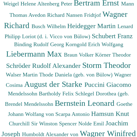
Bertram Ernst
Weigel Helene
Altenberg Peter
Mann
Wagner
Thomas
Avedon Richard
Nansen Fridtjof
Richard
Heidegger Martin
Busch Wilhelm
Lenard
Schubert Franz
Philipp
Loriot (d. i. Vicco von Bülow)
Binding Rudolf Georg
Korngold Erich Wolfgang
Liebermann Max
Braun Volker
Körner Theodor
Storm Theodor
Schröder Rudolf Alexander
Walser Martin
Thode Daniela (geb. von Bülow)
Wagner
August der Starke
Puccini Giacomo
Cosima
Mendelssohn Bartholdy Felix
Schlegel Dorothea (geb.
Bernstein Leonard
Brendel Mendelssohn
Goethe
Hamsun Knut
Johann Wolfang von
Scarpa Antonio
Joachim
Churchill Sir Winston Spencer
Nolde Emil
Wagner Winifred
Joseph
Humboldt Alexander von