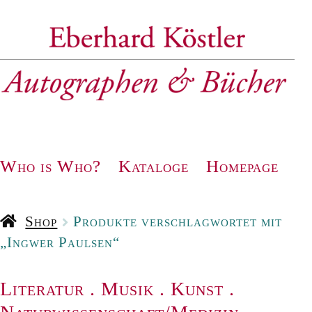
Zur
Zum
Navigation
Inhalt
springen
springen
Who is Who?
Kataloge
Homepage
Shop
Produkte verschlagwortet mit
„Ingwer Paulsen“
Literatur
.
Musik
.
Kunst
.