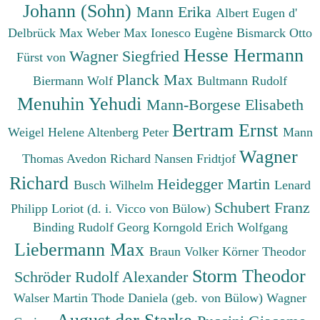
Johann (Sohn)
Mann Erika
Albert Eugen d'
Delbrück Max
Weber Max
Ionesco Eugène
Bismarck Otto
Hesse Hermann
Wagner Siegfried
Fürst von
Planck Max
Biermann Wolf
Bultmann Rudolf
Menuhin Yehudi
Mann-Borgese Elisabeth
Bertram Ernst
Weigel Helene
Altenberg Peter
Mann
Wagner
Thomas
Avedon Richard
Nansen Fridtjof
Richard
Heidegger Martin
Busch Wilhelm
Lenard
Schubert Franz
Philipp
Loriot (d. i. Vicco von Bülow)
Binding Rudolf Georg
Korngold Erich Wolfgang
Liebermann Max
Braun Volker
Körner Theodor
Storm Theodor
Schröder Rudolf Alexander
Walser Martin
Thode Daniela (geb. von Bülow)
Wagner
August der Starke