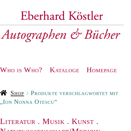
Zur
Zum
Navigation
Inhalt
springen
springen
Who is Who?
Kataloge
Homepage
Shop
Produkte verschlagwortet mit
„Ion Nonna Otescu“
Literatur
.
Musik
.
Kunst
.