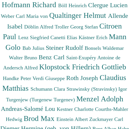
Hofmann Richard
Clergue Lucien
Böll Heinrich
Qualtinger Helmut
Allende
Weber Carl Maria von
Citroen
Isabel
Döblin Alfred
Troller Georg Stefan
Paul
Mann
Lenz Siegfried
Canetti Elias
Kästner Erich
Golo
Steiner Rudolf
Bab Julius
Bonsels Waldemar
Benz Carl
Walter Bruno
Saint-Exupéry Antoine de
Klopstock Friedrich Gottlieb
Andersch Alfred
Claudius
Roth Joseph
Handke Peter
Verdi Giuseppe
Matthias
Schumann Clara
Strawinsky (Stravinsky) Igor
Menzel Adolph
Turgenjew (Turgenew Turgenev)
Andreas-Salomé Lou
Kestner Charlotte
Courths-Mahler
Brod Max
Hedwig
Einstein Albert
Zuckmayer Carl
Diemer Hermine (geb. von Hillern)
Berg Alban
Hahn