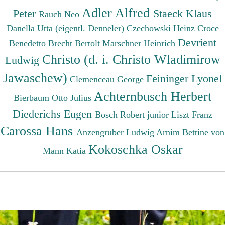
Adler Alfred
Peter
Staeck Klaus
Rauch Neo
Danella Utta (eigentl. Denneler)
Czechowski Heinz
Croce
Devrient
Benedetto
Brecht Bertolt
Marschner Heinrich
Christo (d. i. Christo Wladimirow
Ludwig
Jawaschew)
Feininger Lyonel
Clemenceau George
Achternbusch Herbert
Bierbaum Otto Julius
Diederichs Eugen
Bosch Robert junior
Liszt Franz
Carossa Hans
Anzengruber Ludwig
Arnim Bettine von
Kokoschka Oskar
Mann Katia