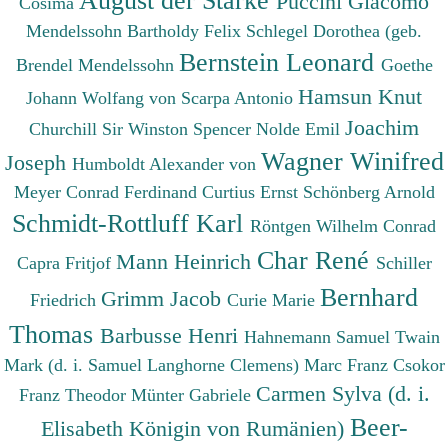
Puccini Giacomo
Cosima
Mendelssohn Bartholdy Felix
Schlegel Dorothea (geb.
Bernstein Leonard
Brendel Mendelssohn
Goethe
Hamsun Knut
Johann Wolfang von
Scarpa Antonio
Joachim
Churchill Sir Winston Spencer
Nolde Emil
Wagner Winifred
Joseph
Humboldt Alexander von
Meyer Conrad Ferdinand
Curtius Ernst
Schönberg Arnold
Schmidt-Rottluff Karl
Röntgen Wilhelm Conrad
Char René
Mann Heinrich
Capra Fritjof
Schiller
Bernhard
Grimm Jacob
Friedrich
Curie Marie
Thomas
Barbusse Henri
Hahnemann Samuel
Twain
Mark (d. i. Samuel Langhorne Clemens)
Marc Franz
Csokor
Carmen Sylva (d. i.
Franz Theodor
Münter Gabriele
Beer-
Elisabeth Königin von Rumänien)