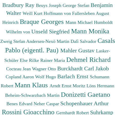
Bradbury Ray
Benjamin
Beuys Joseph
George Stefan
Walter
Weill Kurt
Hoffmann von Fallersleben August
Braque Georges
Heinrich
Mann Michael
Humboldt
Mann Monika
Unseld Siegfried
Wilhelm von
Casals
Zweig Stefan
Andersen-Nexö Martin
Dalì Salvador
Pablo (eigentl. Pau)
Mahler Gustav
Lasker-
Dehmel Richard
Schüler Else
Rilke Rainer Maria
Burckhardt Carl Jakob
Cocteau Jean
Wagner Otto
Barlach Ernst
Copland Aaron
Wolf Hugo
Schumann
Mann Klaus
Robert
Arndt Ernst Moritz
Löns Hermann
Donizetti Gaetano
Beheim-Schwarzbach Martin
Schopenhauer Arthur
Benes Edvard
Neher Caspar
Rossini Gioacchino
Suhrkamp
Gernhardt Robert