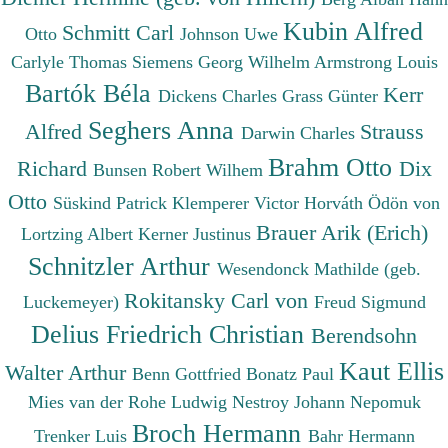
Kubin Alfred
Schmitt Carl
Otto
Johnson Uwe
Carlyle Thomas
Siemens Georg Wilhelm
Armstrong Louis
Bartók Béla
Kerr
Dickens Charles
Grass Günter
Seghers Anna
Alfred
Strauss
Darwin Charles
Brahm Otto
Richard
Dix
Bunsen Robert Wilhem
Otto
Süskind Patrick
Klemperer Victor
Horváth Ödön von
Brauer Arik (Erich)
Lortzing Albert
Kerner Justinus
Schnitzler Arthur
Wesendonck Mathilde (geb.
Rokitansky Carl von
Luckemeyer)
Freud Sigmund
Delius Friedrich Christian
Berendsohn
Kaut Ellis
Walter Arthur
Benn Gottfried
Bonatz Paul
Mies van der Rohe Ludwig
Nestroy Johann Nepomuk
Broch Hermann
Trenker Luis
Bahr Hermann