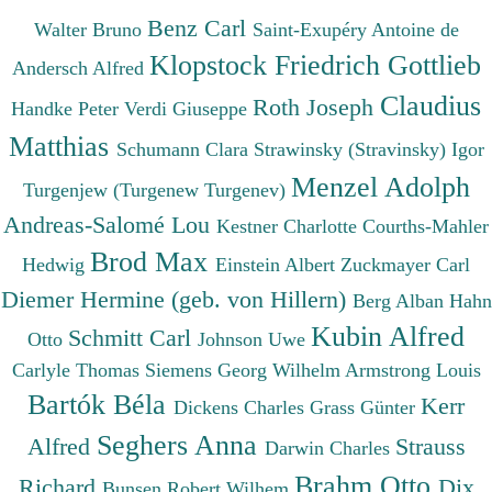
Benz Carl
Walter Bruno
Saint-Exupéry Antoine de
Klopstock Friedrich Gottlieb
Andersch Alfred
Claudius
Roth Joseph
Handke Peter
Verdi Giuseppe
Matthias
Schumann Clara
Strawinsky (Stravinsky) Igor
Menzel Adolph
Turgenjew (Turgenew Turgenev)
Andreas-Salomé Lou
Kestner Charlotte
Courths-Mahler
Brod Max
Hedwig
Einstein Albert
Zuckmayer Carl
Diemer Hermine (geb. von Hillern)
Berg Alban
Hahn
Kubin Alfred
Schmitt Carl
Otto
Johnson Uwe
Carlyle Thomas
Siemens Georg Wilhelm
Armstrong Louis
Bartók Béla
Kerr
Dickens Charles
Grass Günter
Seghers Anna
Alfred
Strauss
Darwin Charles
Brahm Otto
Richard
Dix
Bunsen Robert Wilhem