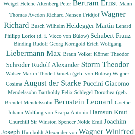
Bertram Ernst
Weigel Helene
Altenberg Peter
Mann
Wagner
Thomas
Avedon Richard
Nansen Fridtjof
Richard
Heidegger Martin
Busch Wilhelm
Lenard
Schubert Franz
Philipp
Loriot (d. i. Vicco von Bülow)
Binding Rudolf Georg
Korngold Erich Wolfgang
Liebermann Max
Braun Volker
Körner Theodor
Storm Theodor
Schröder Rudolf Alexander
Walser Martin
Thode Daniela (geb. von Bülow)
Wagner
August der Starke
Puccini Giacomo
Cosima
Mendelssohn Bartholdy Felix
Schlegel Dorothea (geb.
Bernstein Leonard
Brendel Mendelssohn
Goethe
Hamsun Knut
Johann Wolfang von
Scarpa Antonio
Joachim
Churchill Sir Winston Spencer
Nolde Emil
Wagner Winifred
Joseph
Humboldt Alexander von