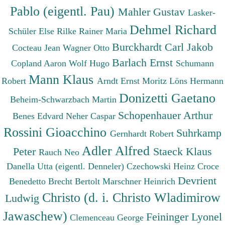
Pablo (eigentl. Pau)
Mahler Gustav
Lasker-
Dehmel Richard
Schüler Else
Rilke Rainer Maria
Burckhardt Carl Jakob
Cocteau Jean
Wagner Otto
Barlach Ernst
Copland Aaron
Wolf Hugo
Schumann
Mann Klaus
Robert
Arndt Ernst Moritz
Löns Hermann
Donizetti Gaetano
Beheim-Schwarzbach Martin
Schopenhauer Arthur
Benes Edvard
Neher Caspar
Rossini Gioacchino
Suhrkamp
Gernhardt Robert
Adler Alfred
Peter
Staeck Klaus
Rauch Neo
Danella Utta (eigentl. Denneler)
Czechowski Heinz
Croce
Devrient
Benedetto
Brecht Bertolt
Marschner Heinrich
Christo (d. i. Christo Wladimirow
Ludwig
Jawaschew)
Feininger Lyonel
Clemenceau George