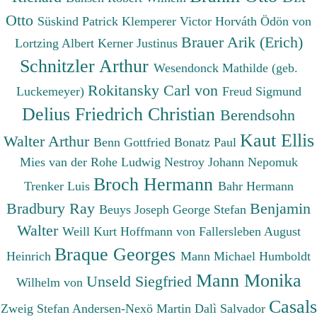
Otto
Süskind Patrick
Klemperer Victor
Horváth Ödön von
Brauer Arik (Erich)
Lortzing Albert
Kerner Justinus
Schnitzler Arthur
Wesendonck Mathilde (geb.
Rokitansky Carl von
Luckemeyer)
Freud Sigmund
Delius Friedrich Christian
Berendsohn
Kaut Ellis
Walter Arthur
Benn Gottfried
Bonatz Paul
Mies van der Rohe Ludwig
Nestroy Johann Nepomuk
Broch Hermann
Trenker Luis
Bahr Hermann
Bradbury Ray
Benjamin
Beuys Joseph
George Stefan
Walter
Weill Kurt
Hoffmann von Fallersleben August
Braque Georges
Heinrich
Mann Michael
Humboldt
Mann Monika
Unseld Siegfried
Wilhelm von
Casals
Zweig Stefan
Andersen-Nexö Martin
Dalì Salvador