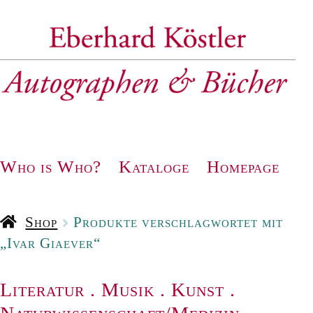
Zur
Zum
Navigation
Inhalt
springen
springen
Who is Who?
Kataloge
Homepage
Shop
Produkte verschlagwortet mit
„Ivar Giaever“
Literatur
.
Musik
.
Kunst
.