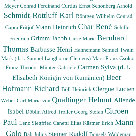
Meyer Conrad Ferdinand
Curtius Ernst
Schönberg Arnold
Schmidt-Rottluff Karl
Röntgen Wilhelm Conrad
Char René
Mann Heinrich
Capra Fritjof
Schiller
Bernhard
Grimm Jacob
Friedrich
Curie Marie
Thomas
Barbusse Henri
Hahnemann Samuel
Twain
Mark (d. i. Samuel Langhorne Clemens)
Marc Franz
Csokor
Carmen Sylva (d. i.
Franz Theodor
Münter Gabriele
Beer-
Elisabeth Königin von Rumänien)
Hofmann Richard
Clergue Lucien
Böll Heinrich
Qualtinger Helmut
Allende
Weber Carl Maria von
Citroen
Isabel
Döblin Alfred
Troller Georg Stefan
Paul
Mann
Lenz Siegfried
Canetti Elias
Kästner Erich
Golo
Steiner Rudolf
Bab Julius
Bonsels Waldemar