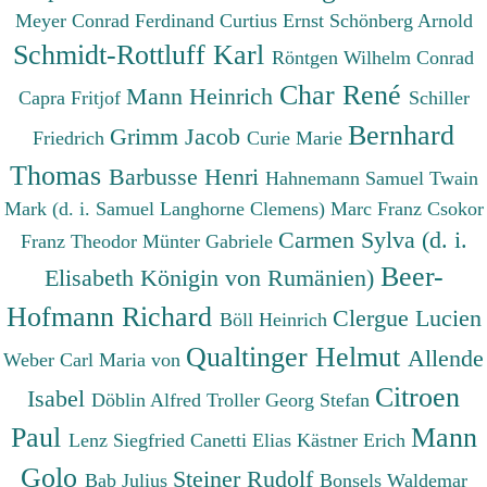
Meyer Conrad Ferdinand
Curtius Ernst
Schönberg Arnold
Schmidt-Rottluff Karl
Röntgen Wilhelm Conrad
Char René
Mann Heinrich
Capra Fritjof
Schiller
Bernhard
Grimm Jacob
Friedrich
Curie Marie
Thomas
Barbusse Henri
Hahnemann Samuel
Twain
Mark (d. i. Samuel Langhorne Clemens)
Marc Franz
Csokor
Carmen Sylva (d. i.
Franz Theodor
Münter Gabriele
Beer-
Elisabeth Königin von Rumänien)
Hofmann Richard
Clergue Lucien
Böll Heinrich
Qualtinger Helmut
Allende
Weber Carl Maria von
Citroen
Isabel
Döblin Alfred
Troller Georg Stefan
Paul
Mann
Lenz Siegfried
Canetti Elias
Kästner Erich
Golo
Steiner Rudolf
Bab Julius
Bonsels Waldemar