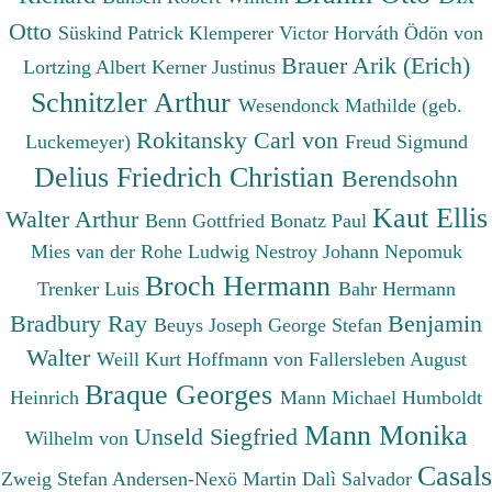
Otto
Süskind Patrick
Klemperer Victor
Horváth Ödön von
Brauer Arik (Erich)
Lortzing Albert
Kerner Justinus
Schnitzler Arthur
Wesendonck Mathilde (geb.
Rokitansky Carl von
Luckemeyer)
Freud Sigmund
Delius Friedrich Christian
Berendsohn
Kaut Ellis
Walter Arthur
Benn Gottfried
Bonatz Paul
Mies van der Rohe Ludwig
Nestroy Johann Nepomuk
Broch Hermann
Trenker Luis
Bahr Hermann
Bradbury Ray
Benjamin
Beuys Joseph
George Stefan
Walter
Weill Kurt
Hoffmann von Fallersleben August
Braque Georges
Heinrich
Mann Michael
Humboldt
Mann Monika
Unseld Siegfried
Wilhelm von
Casals
Zweig Stefan
Andersen-Nexö Martin
Dalì Salvador