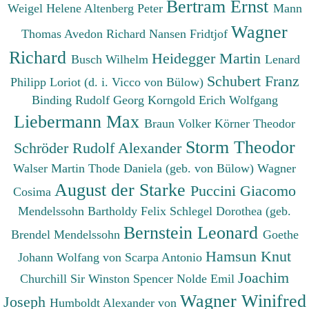
Bertram Ernst
Weigel Helene
Altenberg Peter
Mann
Wagner
Thomas
Avedon Richard
Nansen Fridtjof
Richard
Heidegger Martin
Busch Wilhelm
Lenard
Schubert Franz
Philipp
Loriot (d. i. Vicco von Bülow)
Binding Rudolf Georg
Korngold Erich Wolfgang
Liebermann Max
Braun Volker
Körner Theodor
Storm Theodor
Schröder Rudolf Alexander
Walser Martin
Thode Daniela (geb. von Bülow)
Wagner
August der Starke
Puccini Giacomo
Cosima
Mendelssohn Bartholdy Felix
Schlegel Dorothea (geb.
Bernstein Leonard
Brendel Mendelssohn
Goethe
Hamsun Knut
Johann Wolfang von
Scarpa Antonio
Joachim
Churchill Sir Winston Spencer
Nolde Emil
Wagner Winifred
Joseph
Humboldt Alexander von