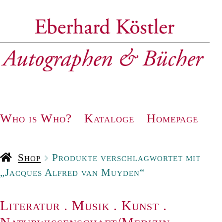
Zur
Zum
Navigation
Inhalt
springen
springen
Who is Who?
Kataloge
Homepage
Shop
Produkte verschlagwortet mit
„Jacques Alfred van Muyden“
Literatur
.
Musik
.
Kunst
.