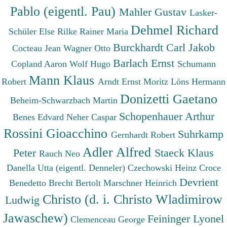
Pablo (eigentl. Pau)
Mahler Gustav
Lasker-
Dehmel Richard
Schüler Else
Rilke Rainer Maria
Burckhardt Carl Jakob
Cocteau Jean
Wagner Otto
Barlach Ernst
Copland Aaron
Wolf Hugo
Schumann
Mann Klaus
Robert
Arndt Ernst Moritz
Löns Hermann
Donizetti Gaetano
Beheim-Schwarzbach Martin
Schopenhauer Arthur
Benes Edvard
Neher Caspar
Rossini Gioacchino
Suhrkamp
Gernhardt Robert
Adler Alfred
Peter
Staeck Klaus
Rauch Neo
Danella Utta (eigentl. Denneler)
Czechowski Heinz
Croce
Devrient
Benedetto
Brecht Bertolt
Marschner Heinrich
Christo (d. i. Christo Wladimirow
Ludwig
Jawaschew)
Feininger Lyonel
Clemenceau George