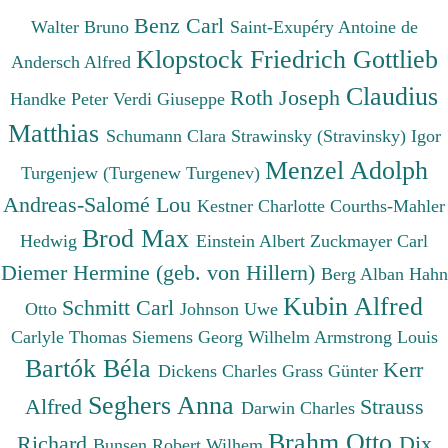
Benz Carl
Walter Bruno
Saint-Exupéry Antoine de
Klopstock Friedrich Gottlieb
Andersch Alfred
Claudius
Roth Joseph
Handke Peter
Verdi Giuseppe
Matthias
Schumann Clara
Strawinsky (Stravinsky) Igor
Menzel Adolph
Turgenjew (Turgenew Turgenev)
Andreas-Salomé Lou
Kestner Charlotte
Courths-Mahler
Brod Max
Hedwig
Einstein Albert
Zuckmayer Carl
Diemer Hermine (geb. von Hillern)
Berg Alban
Hahn
Kubin Alfred
Schmitt Carl
Otto
Johnson Uwe
Carlyle Thomas
Siemens Georg Wilhelm
Armstrong Louis
Bartók Béla
Kerr
Dickens Charles
Grass Günter
Seghers Anna
Alfred
Strauss
Darwin Charles
Brahm Otto
Richard
Dix
Bunsen Robert Wilhem