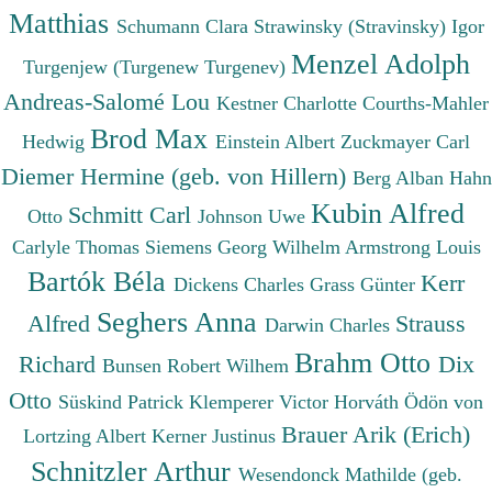
Matthias
Schumann Clara
Strawinsky (Stravinsky) Igor
Menzel Adolph
Turgenjew (Turgenew Turgenev)
Andreas-Salomé Lou
Kestner Charlotte
Courths-Mahler
Brod Max
Hedwig
Einstein Albert
Zuckmayer Carl
Diemer Hermine (geb. von Hillern)
Berg Alban
Hahn
Kubin Alfred
Schmitt Carl
Otto
Johnson Uwe
Carlyle Thomas
Siemens Georg Wilhelm
Armstrong Louis
Bartók Béla
Kerr
Dickens Charles
Grass Günter
Seghers Anna
Alfred
Strauss
Darwin Charles
Brahm Otto
Richard
Dix
Bunsen Robert Wilhem
Otto
Süskind Patrick
Klemperer Victor
Horváth Ödön von
Brauer Arik (Erich)
Lortzing Albert
Kerner Justinus
Schnitzler Arthur
Wesendonck Mathilde (geb.