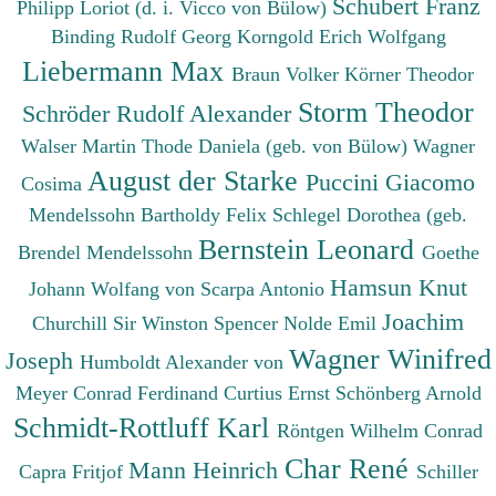
Schubert Franz
Philipp
Loriot (d. i. Vicco von Bülow)
Binding Rudolf Georg
Korngold Erich Wolfgang
Liebermann Max
Braun Volker
Körner Theodor
Storm Theodor
Schröder Rudolf Alexander
Walser Martin
Thode Daniela (geb. von Bülow)
Wagner
August der Starke
Puccini Giacomo
Cosima
Mendelssohn Bartholdy Felix
Schlegel Dorothea (geb.
Bernstein Leonard
Brendel Mendelssohn
Goethe
Hamsun Knut
Johann Wolfang von
Scarpa Antonio
Joachim
Churchill Sir Winston Spencer
Nolde Emil
Wagner Winifred
Joseph
Humboldt Alexander von
Meyer Conrad Ferdinand
Curtius Ernst
Schönberg Arnold
Schmidt-Rottluff Karl
Röntgen Wilhelm Conrad
Char René
Mann Heinrich
Capra Fritjof
Schiller