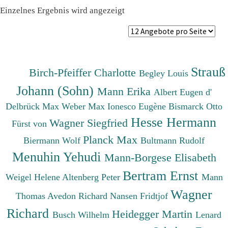
Einzelnes Ergebnis wird angezeigt
Strauß
Birch-Pfeiffer Charlotte
Begley Louis
Johann (Sohn)
Mann Erika
Albert Eugen d'
Delbrück Max
Weber Max
Ionesco Eugène
Bismarck Otto
Hesse Hermann
Wagner Siegfried
Fürst von
Planck Max
Biermann Wolf
Bultmann Rudolf
Menuhin Yehudi
Mann-Borgese Elisabeth
Bertram Ernst
Weigel Helene
Altenberg Peter
Mann
Wagner
Thomas
Avedon Richard
Nansen Fridtjof
Richard
Heidegger Martin
Busch Wilhelm
Lenard