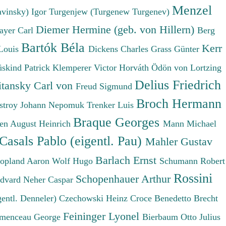
Menzel
avinsky) Igor
Turgenjew (Turgenew Turgenev)
Diemer Hermine (geb. von Hillern)
ayer Carl
Berg
Bartók Béla
Kerr
Louis
Dickens Charles
Grass Günter
üskind Patrick
Klemperer Victor
Horváth Ödön von
Lortzing
Delius Friedrich
tansky Carl von
Freud Sigmund
Broch Hermann
stroy Johann Nepomuk
Trenker Luis
Braque Georges
en August Heinrich
Mann Michael
Casals Pablo (eigentl. Pau)
Mahler Gustav
Barlach Ernst
opland Aaron
Wolf Hugo
Schumann Robert
Rossini
Schopenhauer Arthur
Edvard
Neher Caspar
gentl. Denneler)
Czechowski Heinz
Croce Benedetto
Brecht
Feininger Lyonel
menceau George
Bierbaum Otto Julius