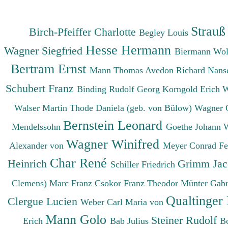
Strauß
Birch-Pfeiffer Charlotte
Begley Louis
Hesse Hermann
Wagner Siegfried
Biermann Wo
Bertram Ernst
Mann Thomas
Avedon Richard
Nanse
Schubert Franz
Binding Rudolf Georg
Korngold Erich 
Walser Martin
Thode Daniela (geb. von Bülow)
Wagner 
Bernstein Leonard
Mendelssohn
Goethe Johann 
Wagner Winifred
Alexander von
Meyer Conrad F
Char René
Heinrich
Grimm Ja
Schiller Friedrich
Clemens)
Marc Franz
Csokor Franz Theodor
Münter Gabr
Qualtinger
Clergue Lucien
Weber Carl Maria von
Mann Golo
Steiner Rudolf
Erich
Bab Julius
B