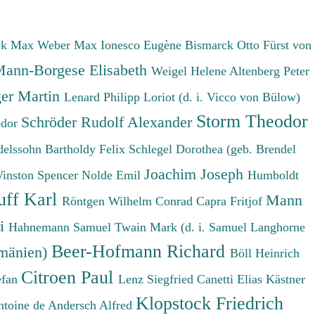
ck Max
Weber Max
Ionesco Eugène
Bismarck Otto Fürst von
ann-Borgese Elisabeth
Weigel Helene
Altenberg Peter
er Martin
Lenard Philipp
Loriot (d. i. Vicco von Bülow)
Storm Theodor
Schröder Rudolf Alexander
odor
elssohn Bartholdy Felix
Schlegel Dorothea (geb. Brendel
Joachim Joseph
Winston Spencer
Nolde Emil
Humboldt
uff Karl
Mann
Röntgen Wilhelm Conrad
Capra Fritjof
ri
Hahnemann Samuel
Twain Mark (d. i. Samuel Langhorne
Beer-Hofmann Richard
umänien)
Böll Heinrich
Citroen Paul
efan
Lenz Siegfried
Canetti Elias
Kästner
Klopstock Friedrich
ntoine de
Andersch Alfred