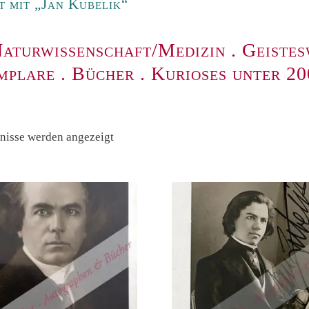
 mit „Jan Kubelik“
aturwissenschaft/Medizin
.
Geistes
mplare
.
Bücher
.
Kurioses unter 2
Nach
bnisse werden angezeigt
Preis
sortiert:
absteigend