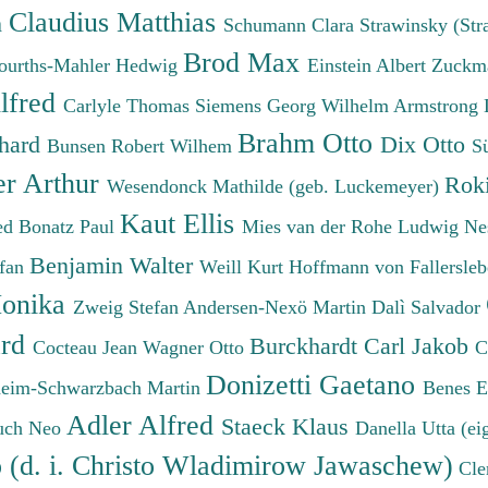
Claudius Matthias
h
Schumann Clara
Strawinsky (Str
Brod Max
ourths-Mahler Hedwig
Einstein Albert
Zuckm
lfred
Carlyle Thomas
Siemens Georg Wilhelm
Armstrong 
Brahm Otto
chard
Dix Otto
Bunsen Robert Wilhem
S
er Arthur
Roki
Wesendonck Mathilde (geb. Luckemeyer)
Kaut Ellis
ied
Bonatz Paul
Mies van der Rohe Ludwig
Ne
Benjamin Walter
efan
Weill Kurt
Hoffmann von Fallersleb
onika
Zweig Stefan
Andersen-Nexö Martin
Dalì Salvador
ard
Burckhardt Carl Jakob
Cocteau Jean
Wagner Otto
C
Donizetti Gaetano
eim-Schwarzbach Martin
Benes 
Adler Alfred
Staeck Klaus
uch Neo
Danella Utta (ei
o (d. i. Christo Wladimirow Jawaschew)
Cle