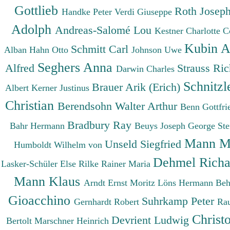
Gottlieb
Roth Josep
Handke Peter
Verdi Giuseppe
Adolph
Andreas-Salomé Lou
Kestner Charlotte
C
Kubin A
Schmitt Carl
Alban
Hahn Otto
Johnson Uwe
Seghers Anna
Alfred
Strauss Ri
Darwin Charles
Schnitzl
Brauer Arik (Erich)
Albert
Kerner Justinus
Christian
Berendsohn Walter Arthur
Benn Gottfr
Bradbury Ray
Bahr Hermann
Beuys Joseph
George St
Mann M
Unseld Siegfried
Humboldt Wilhelm von
Dehmel Rich
Lasker-Schüler Else
Rilke Rainer Maria
Mann Klaus
Arndt Ernst Moritz
Löns Hermann
Beh
Gioacchino
Suhrkamp Peter
Gernhardt Robert
Ra
Christ
Devrient Ludwig
Bertolt
Marschner Heinrich