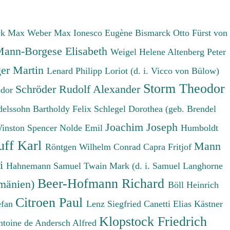
ck Max
Weber Max
Ionesco Eugène
Bismarck Otto Fürst von
ann-Borgese Elisabeth
Weigel Helene
Altenberg Peter
er Martin
Lenard Philipp
Loriot (d. i. Vicco von Bülow)
Storm Theodor
Schröder Rudolf Alexander
odor
elssohn Bartholdy Felix
Schlegel Dorothea (geb. Brendel
Joachim Joseph
Winston Spencer
Nolde Emil
Humboldt
uff Karl
Mann
Röntgen Wilhelm Conrad
Capra Fritjof
ri
Hahnemann Samuel
Twain Mark (d. i. Samuel Langhorne
Beer-Hofmann Richard
umänien)
Böll Heinrich
Citroen Paul
efan
Lenz Siegfried
Canetti Elias
Kästner
Klopstock Friedrich
ntoine de
Andersch Alfred