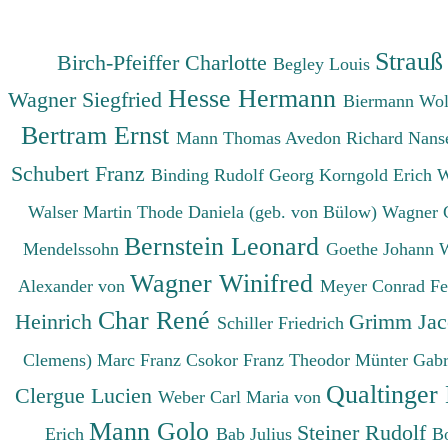
Strauß
Birch-Pfeiffer Charlotte
Begley Louis
Hesse Hermann
Wagner Siegfried
Biermann Wo
Bertram Ernst
Mann Thomas
Avedon Richard
Nanse
Schubert Franz
Binding Rudolf Georg
Korngold Erich 
Walser Martin
Thode Daniela (geb. von Bülow)
Wagner 
Bernstein Leonard
Mendelssohn
Goethe Johann 
Wagner Winifred
Alexander von
Meyer Conrad F
Char René
Heinrich
Grimm Ja
Schiller Friedrich
Clemens)
Marc Franz
Csokor Franz Theodor
Münter Gabr
Qualtinger
Clergue Lucien
Weber Carl Maria von
Mann Golo
Steiner Rudolf
Erich
Bab Julius
B