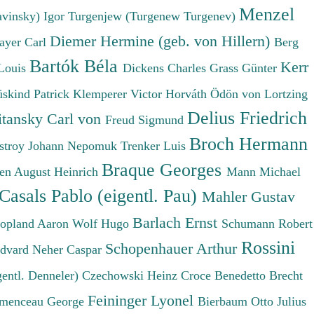
Menzel
avinsky) Igor
Turgenjew (Turgenew Turgenev)
Diemer Hermine (geb. von Hillern)
ayer Carl
Berg
Bartók Béla
Kerr
Louis
Dickens Charles
Grass Günter
üskind Patrick
Klemperer Victor
Horváth Ödön von
Lortzing
Delius Friedrich
tansky Carl von
Freud Sigmund
Broch Hermann
stroy Johann Nepomuk
Trenker Luis
Braque Georges
en August Heinrich
Mann Michael
Casals Pablo (eigentl. Pau)
Mahler Gustav
Barlach Ernst
opland Aaron
Wolf Hugo
Schumann Robert
Rossini
Schopenhauer Arthur
Edvard
Neher Caspar
gentl. Denneler)
Czechowski Heinz
Croce Benedetto
Brecht
Feininger Lyonel
menceau George
Bierbaum Otto Julius