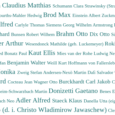
Claudius Matthias
h
Schumann Clara
Strawinsky (Str
Brod Max
ourths-Mahler Hedwig
Einstein Albert
Zuckm
lfred
Carlyle Thomas
Siemens Georg Wilhelm
Armstrong 
Brahm Otto
chard
Dix Otto
Bunsen Robert Wilhem
S
er Arthur
Roki
Wesendonck Mathilde (geb. Luckemeyer)
Kaut Ellis
ied
Bonatz Paul
Mies van der Rohe Ludwig
Ne
Benjamin Walter
efan
Weill Kurt
Hoffmann von Fallersleb
onika
Zweig Stefan
Andersen-Nexö Martin
Dalì Salvador
ard
Burckhardt Carl Jakob
Cocteau Jean
Wagner Otto
C
Donizetti Gaetano
eim-Schwarzbach Martin
Benes 
Adler Alfred
Staeck Klaus
uch Neo
Danella Utta (ei
o (d. i. Christo Wladimirow Jawaschew)
Cle