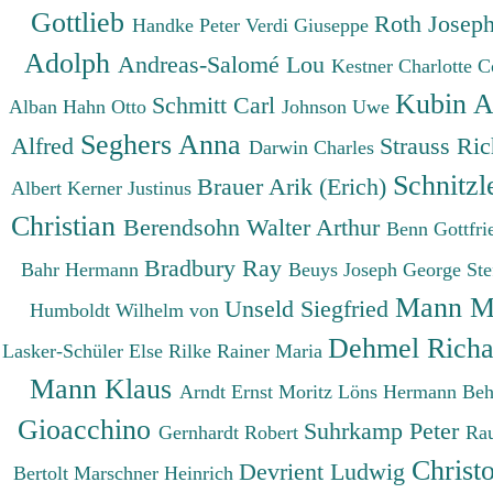
Gottlieb
Roth Josep
Handke Peter
Verdi Giuseppe
Adolph
Andreas-Salomé Lou
Kestner Charlotte
C
Kubin A
Schmitt Carl
Alban
Hahn Otto
Johnson Uwe
Seghers Anna
Alfred
Strauss Ri
Darwin Charles
Schnitzl
Brauer Arik (Erich)
Albert
Kerner Justinus
Christian
Berendsohn Walter Arthur
Benn Gottfr
Bradbury Ray
Bahr Hermann
Beuys Joseph
George St
Mann M
Unseld Siegfried
Humboldt Wilhelm von
Dehmel Rich
Lasker-Schüler Else
Rilke Rainer Maria
Mann Klaus
Arndt Ernst Moritz
Löns Hermann
Beh
Gioacchino
Suhrkamp Peter
Gernhardt Robert
Ra
Christ
Devrient Ludwig
Bertolt
Marschner Heinrich