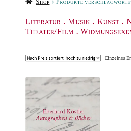
Shop
Produkte verschlagwortet
Literatur
.
Musik
.
Kunst
.
N
Theater/Film
.
Widmungsexe
Einzelnes E