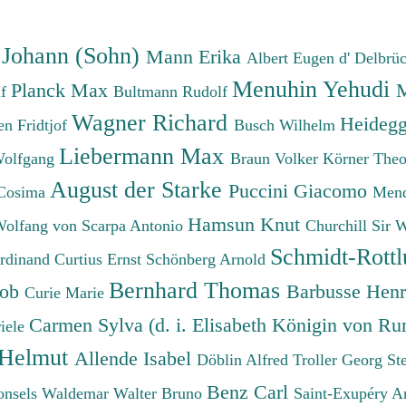
 Johann (Sohn)
Mann Erika
Albert Eugen d'
Delbrü
Menuhin Yehudi
Planck Max
M
lf
Bultmann Rudolf
Wagner Richard
Heidegg
n Fridtjof
Busch Wilhelm
Liebermann Max
Wolfgang
Braun Volker
Körner The
August der Starke
Puccini Giacomo
Cosima
Mend
Hamsun Knut
Wolfang von
Scarpa Antonio
Churchill Sir 
Schmidt-Rottl
erdinand
Curtius Ernst
Schönberg Arnold
Bernhard Thomas
cob
Barbusse Hen
Curie Marie
Carmen Sylva (d. i. Elisabeth Königin von R
iele
 Helmut
Allende Isabel
Döblin Alfred
Troller Georg St
Benz Carl
onsels Waldemar
Walter Bruno
Saint-Exupéry A