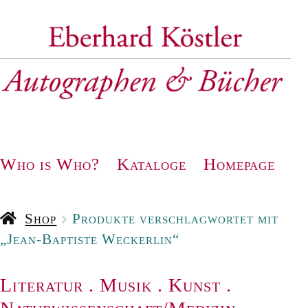
Zur
Zum
Navigation
Inhalt
springen
springen
Who is Who?
Kataloge
Homepage
Shop
Produkte verschlagwortet mit
„Jean-Baptiste Weckerlin“
Literatur
.
Musik
.
Kunst
.