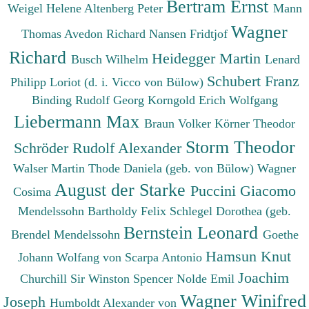
Bertram Ernst
Weigel Helene
Altenberg Peter
Mann
Wagner
Thomas
Avedon Richard
Nansen Fridtjof
Richard
Heidegger Martin
Busch Wilhelm
Lenard
Schubert Franz
Philipp
Loriot (d. i. Vicco von Bülow)
Binding Rudolf Georg
Korngold Erich Wolfgang
Liebermann Max
Braun Volker
Körner Theodor
Storm Theodor
Schröder Rudolf Alexander
Walser Martin
Thode Daniela (geb. von Bülow)
Wagner
August der Starke
Puccini Giacomo
Cosima
Mendelssohn Bartholdy Felix
Schlegel Dorothea (geb.
Bernstein Leonard
Brendel Mendelssohn
Goethe
Hamsun Knut
Johann Wolfang von
Scarpa Antonio
Joachim
Churchill Sir Winston Spencer
Nolde Emil
Wagner Winifred
Joseph
Humboldt Alexander von