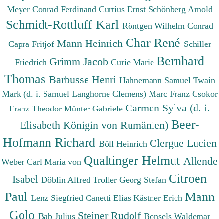
Meyer Conrad Ferdinand
Curtius Ernst
Schönberg Arnold
Schmidt-Rottluff Karl
Röntgen Wilhelm Conrad
Char René
Mann Heinrich
Capra Fritjof
Schiller
Bernhard
Grimm Jacob
Friedrich
Curie Marie
Thomas
Barbusse Henri
Hahnemann Samuel
Twain
Mark (d. i. Samuel Langhorne Clemens)
Marc Franz
Csokor
Carmen Sylva (d. i.
Franz Theodor
Münter Gabriele
Beer-
Elisabeth Königin von Rumänien)
Hofmann Richard
Clergue Lucien
Böll Heinrich
Qualtinger Helmut
Allende
Weber Carl Maria von
Citroen
Isabel
Döblin Alfred
Troller Georg Stefan
Paul
Mann
Lenz Siegfried
Canetti Elias
Kästner Erich
Golo
Steiner Rudolf
Bab Julius
Bonsels Waldemar