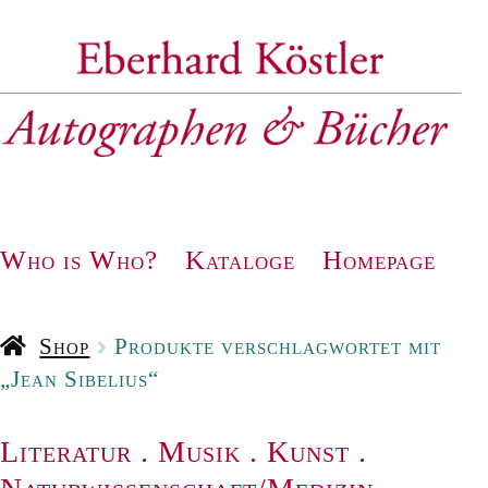
Zur
Zum
Navigation
Inhalt
springen
springen
Who is Who?
Kataloge
Homepage
Shop
Produkte verschlagwortet mit
„Jean Sibelius“
Literatur
.
Musik
.
Kunst
.