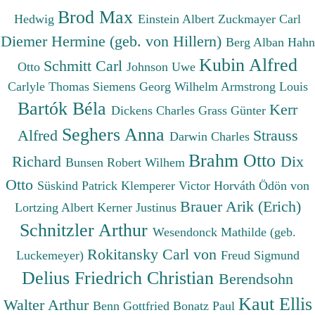
Brod Max
Hedwig
Einstein Albert
Zuckmayer Carl
Diemer Hermine (geb. von Hillern)
Berg Alban
Hahn
Kubin Alfred
Schmitt Carl
Otto
Johnson Uwe
Carlyle Thomas
Siemens Georg Wilhelm
Armstrong Louis
Bartók Béla
Kerr
Dickens Charles
Grass Günter
Seghers Anna
Alfred
Strauss
Darwin Charles
Brahm Otto
Richard
Dix
Bunsen Robert Wilhem
Otto
Süskind Patrick
Klemperer Victor
Horváth Ödön von
Brauer Arik (Erich)
Lortzing Albert
Kerner Justinus
Schnitzler Arthur
Wesendonck Mathilde (geb.
Rokitansky Carl von
Luckemeyer)
Freud Sigmund
Delius Friedrich Christian
Berendsohn
Kaut Ellis
Walter Arthur
Benn Gottfried
Bonatz Paul