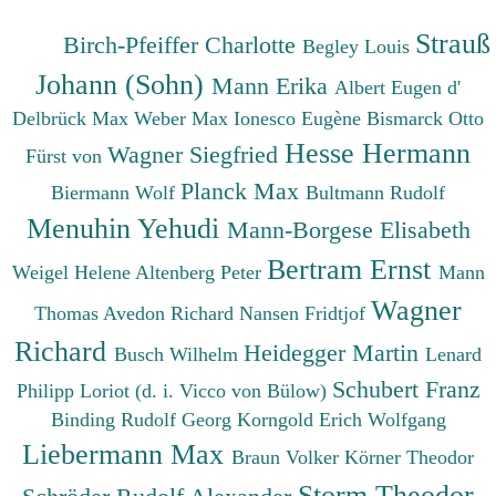
Strauß
Birch-Pfeiffer Charlotte
Begley Louis
Johann (Sohn)
Mann Erika
Albert Eugen d'
Delbrück Max
Weber Max
Ionesco Eugène
Bismarck Otto
Hesse Hermann
Wagner Siegfried
Fürst von
Planck Max
Biermann Wolf
Bultmann Rudolf
Menuhin Yehudi
Mann-Borgese Elisabeth
Bertram Ernst
Weigel Helene
Altenberg Peter
Mann
Wagner
Thomas
Avedon Richard
Nansen Fridtjof
Richard
Heidegger Martin
Busch Wilhelm
Lenard
Schubert Franz
Philipp
Loriot (d. i. Vicco von Bülow)
Binding Rudolf Georg
Korngold Erich Wolfgang
Liebermann Max
Braun Volker
Körner Theodor
Storm Theodor