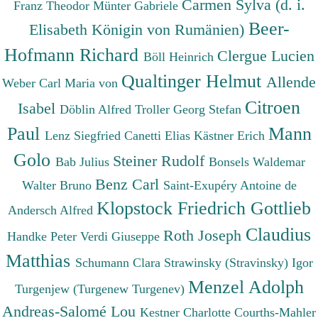
Carmen Sylva (d. i.
Franz Theodor
Münter Gabriele
Beer-
Elisabeth Königin von Rumänien)
Hofmann Richard
Clergue Lucien
Böll Heinrich
Qualtinger Helmut
Allende
Weber Carl Maria von
Citroen
Isabel
Döblin Alfred
Troller Georg Stefan
Paul
Mann
Lenz Siegfried
Canetti Elias
Kästner Erich
Golo
Steiner Rudolf
Bab Julius
Bonsels Waldemar
Benz Carl
Walter Bruno
Saint-Exupéry Antoine de
Klopstock Friedrich Gottlieb
Andersch Alfred
Claudius
Roth Joseph
Handke Peter
Verdi Giuseppe
Matthias
Schumann Clara
Strawinsky (Stravinsky) Igor
Menzel Adolph
Turgenjew (Turgenew Turgenev)
Andreas-Salomé Lou
Kestner Charlotte
Courths-Mahler