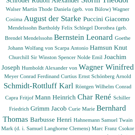
Schröder Rudolf Alexander
Walser Martin
Thode Daniela (geb. von Bülow)
Wagner
August der Starke
Puccini Giacomo
Cosima
Mendelssohn Bartholdy Felix
Schlegel Dorothea (geb.
Bernstein Leonard
Brendel Mendelssohn
Goethe
Hamsun Knut
Johann Wolfang von
Scarpa Antonio
Joachim
Churchill Sir Winston Spencer
Nolde Emil
Wagner Winifred
Joseph
Humboldt Alexander von
Meyer Conrad Ferdinand
Curtius Ernst
Schönberg Arnold
Schmidt-Rottluff Karl
Röntgen Wilhelm Conrad
Char René
Mann Heinrich
Capra Fritjof
Schiller
Bernhard
Grimm Jacob
Friedrich
Curie Marie
Thomas
Barbusse Henri
Hahnemann Samuel
Twain
Mark (d. i. Samuel Langhorne Clemens)
Marc Franz
Csokor