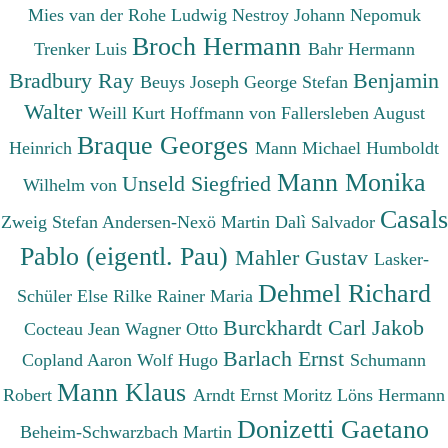
Mies van der Rohe Ludwig
Nestroy Johann Nepomuk
Broch Hermann
Trenker Luis
Bahr Hermann
Bradbury Ray
Benjamin
Beuys Joseph
George Stefan
Walter
Weill Kurt
Hoffmann von Fallersleben August
Braque Georges
Heinrich
Mann Michael
Humboldt
Mann Monika
Unseld Siegfried
Wilhelm von
Casals
Zweig Stefan
Andersen-Nexö Martin
Dalì Salvador
Pablo (eigentl. Pau)
Mahler Gustav
Lasker-
Dehmel Richard
Schüler Else
Rilke Rainer Maria
Burckhardt Carl Jakob
Cocteau Jean
Wagner Otto
Barlach Ernst
Copland Aaron
Wolf Hugo
Schumann
Mann Klaus
Robert
Arndt Ernst Moritz
Löns Hermann
Donizetti Gaetano
Beheim-Schwarzbach Martin