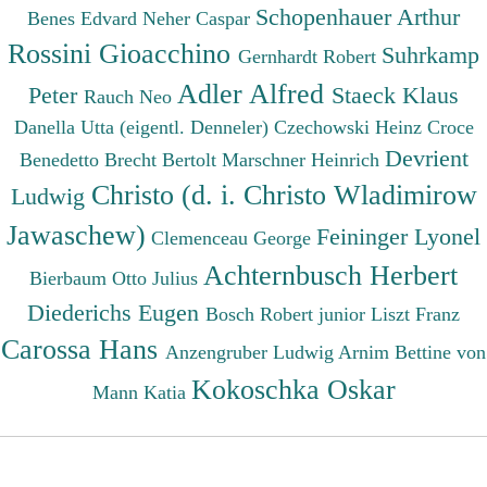
Schopenhauer Arthur
Benes Edvard
Neher Caspar
Rossini Gioacchino
Suhrkamp
Gernhardt Robert
Adler Alfred
Peter
Staeck Klaus
Rauch Neo
Danella Utta (eigentl. Denneler)
Czechowski Heinz
Croce
Devrient
Benedetto
Brecht Bertolt
Marschner Heinrich
Christo (d. i. Christo Wladimirow
Ludwig
Jawaschew)
Feininger Lyonel
Clemenceau George
Achternbusch Herbert
Bierbaum Otto Julius
Diederichs Eugen
Bosch Robert junior
Liszt Franz
Carossa Hans
Anzengruber Ludwig
Arnim Bettine von
Kokoschka Oskar
Mann Katia