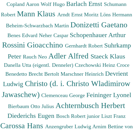
Barlach Ernst
Copland Aaron
Wolf Hugo
Schumann
Mann Klaus
Robert
Arndt Ernst Moritz
Löns Hermann
Donizetti Gaetano
Beheim-Schwarzbach Martin
Schopenhauer Arthur
Benes Edvard
Neher Caspar
Rossini Gioacchino
Suhrkamp
Gernhardt Robert
Adler Alfred
Peter
Staeck Klaus
Rauch Neo
Danella Utta (eigentl. Denneler)
Czechowski Heinz
Croce
Devrient
Benedetto
Brecht Bertolt
Marschner Heinrich
Christo (d. i. Christo Wladimirow
Ludwig
Jawaschew)
Feininger Lyonel
Clemenceau George
Achternbusch Herbert
Bierbaum Otto Julius
Diederichs Eugen
Bosch Robert junior
Liszt Franz
Carossa Hans
Anzengruber Ludwig
Arnim Bettine von