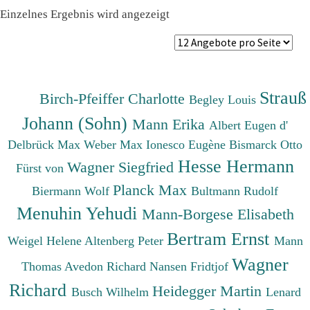
Einzelnes Ergebnis wird angezeigt
Strauß
Birch-Pfeiffer Charlotte
Begley Louis
Johann (Sohn)
Mann Erika
Albert Eugen d'
Delbrück Max
Weber Max
Ionesco Eugène
Bismarck Otto
Hesse Hermann
Wagner Siegfried
Fürst von
Planck Max
Biermann Wolf
Bultmann Rudolf
Menuhin Yehudi
Mann-Borgese Elisabeth
Bertram Ernst
Weigel Helene
Altenberg Peter
Mann
Wagner
Thomas
Avedon Richard
Nansen Fridtjof
Richard
Heidegger Martin
Busch Wilhelm
Lenard