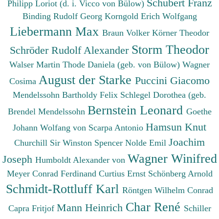
Schubert Franz
Philipp
Loriot (d. i. Vicco von Bülow)
Binding Rudolf Georg
Korngold Erich Wolfgang
Liebermann Max
Braun Volker
Körner Theodor
Storm Theodor
Schröder Rudolf Alexander
Walser Martin
Thode Daniela (geb. von Bülow)
Wagner
August der Starke
Puccini Giacomo
Cosima
Mendelssohn Bartholdy Felix
Schlegel Dorothea (geb.
Bernstein Leonard
Brendel Mendelssohn
Goethe
Hamsun Knut
Johann Wolfang von
Scarpa Antonio
Joachim
Churchill Sir Winston Spencer
Nolde Emil
Wagner Winifred
Joseph
Humboldt Alexander von
Meyer Conrad Ferdinand
Curtius Ernst
Schönberg Arnold
Schmidt-Rottluff Karl
Röntgen Wilhelm Conrad
Char René
Mann Heinrich
Capra Fritjof
Schiller