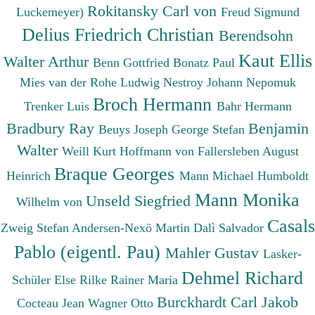
Rokitansky Carl von
Luckemeyer)
Freud Sigmund
Delius Friedrich Christian
Berendsohn
Kaut Ellis
Walter Arthur
Benn Gottfried
Bonatz Paul
Mies van der Rohe Ludwig
Nestroy Johann Nepomuk
Broch Hermann
Trenker Luis
Bahr Hermann
Bradbury Ray
Benjamin
Beuys Joseph
George Stefan
Walter
Weill Kurt
Hoffmann von Fallersleben August
Braque Georges
Heinrich
Mann Michael
Humboldt
Mann Monika
Unseld Siegfried
Wilhelm von
Casals
Zweig Stefan
Andersen-Nexö Martin
Dalì Salvador
Pablo (eigentl. Pau)
Mahler Gustav
Lasker-
Dehmel Richard
Schüler Else
Rilke Rainer Maria
Burckhardt Carl Jakob
Cocteau Jean
Wagner Otto