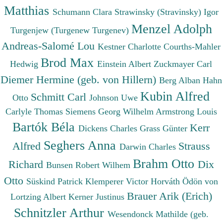
Matthias
Schumann Clara
Strawinsky (Stravinsky) Igor
Menzel Adolph
Turgenjew (Turgenew Turgenev)
Andreas-Salomé Lou
Kestner Charlotte
Courths-Mahler
Brod Max
Hedwig
Einstein Albert
Zuckmayer Carl
Diemer Hermine (geb. von Hillern)
Berg Alban
Hahn
Kubin Alfred
Schmitt Carl
Otto
Johnson Uwe
Carlyle Thomas
Siemens Georg Wilhelm
Armstrong Louis
Bartók Béla
Kerr
Dickens Charles
Grass Günter
Seghers Anna
Alfred
Strauss
Darwin Charles
Brahm Otto
Richard
Dix
Bunsen Robert Wilhem
Otto
Süskind Patrick
Klemperer Victor
Horváth Ödön von
Brauer Arik (Erich)
Lortzing Albert
Kerner Justinus
Schnitzler Arthur
Wesendonck Mathilde (geb.