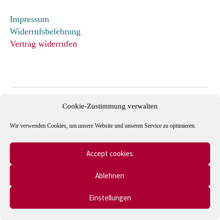
Impressum
Widerrufsbelehrung
Vertrag widerrufen
Cookie-Zustimmung verwalten
Wir verwenden Cookies, um unsere Website und unseren Service zu optimieren.
Accept cookies
Mitglied im Verband Deutscher Antiquare e.V. und in der
Ablehnen
International League of Antiquarian Booksellers (ILAB).
Einstellungen
0
Suche
Suche
© Autographen & Bücher - Onlineshop 2026
nach: