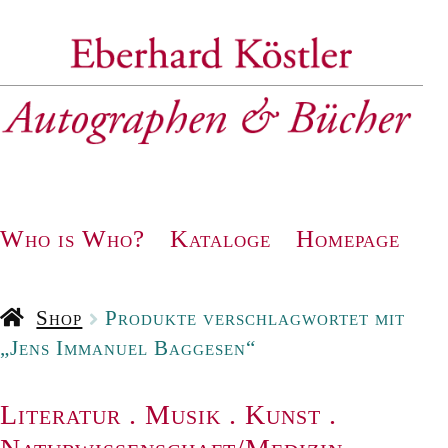
Zur
Zum
Navigation
Inhalt
springen
springen
Who is Who?
Kataloge
Homepage
Shop
Produkte verschlagwortet mit
„Jens Immanuel Baggesen“
Literatur
.
Musik
.
Kunst
.