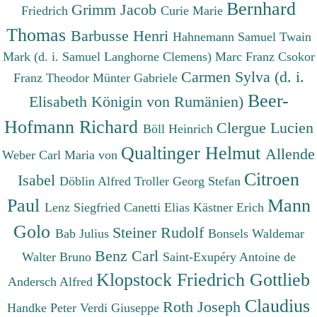
Bernhard
Grimm Jacob
Friedrich
Curie Marie
Thomas
Barbusse Henri
Hahnemann Samuel
Twain
Mark (d. i. Samuel Langhorne Clemens)
Marc Franz
Csokor
Carmen Sylva (d. i.
Franz Theodor
Münter Gabriele
Beer-
Elisabeth Königin von Rumänien)
Hofmann Richard
Clergue Lucien
Böll Heinrich
Qualtinger Helmut
Allende
Weber Carl Maria von
Citroen
Isabel
Döblin Alfred
Troller Georg Stefan
Paul
Mann
Lenz Siegfried
Canetti Elias
Kästner Erich
Golo
Steiner Rudolf
Bab Julius
Bonsels Waldemar
Benz Carl
Walter Bruno
Saint-Exupéry Antoine de
Klopstock Friedrich Gottlieb
Andersch Alfred
Claudius
Roth Joseph
Handke Peter
Verdi Giuseppe