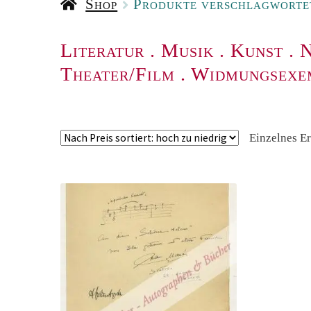
Shop
Produkte verschlagworte
Literatur
.
Musik
.
Kunst
.
N
Theater/Film
.
Widmungsexe
Einzelnes E