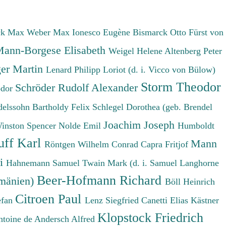
ck Max
Weber Max
Ionesco Eugène
Bismarck Otto Fürst von
ann-Borgese Elisabeth
Weigel Helene
Altenberg Peter
er Martin
Lenard Philipp
Loriot (d. i. Vicco von Bülow)
Storm Theodor
Schröder Rudolf Alexander
odor
elssohn Bartholdy Felix
Schlegel Dorothea (geb. Brendel
Joachim Joseph
Winston Spencer
Nolde Emil
Humboldt
uff Karl
Mann
Röntgen Wilhelm Conrad
Capra Fritjof
ri
Hahnemann Samuel
Twain Mark (d. i. Samuel Langhorne
Beer-Hofmann Richard
umänien)
Böll Heinrich
Citroen Paul
efan
Lenz Siegfried
Canetti Elias
Kästner
Klopstock Friedrich
ntoine de
Andersch Alfred