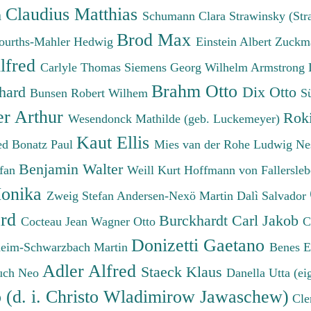
Claudius Matthias
h
Schumann Clara
Strawinsky (Str
Brod Max
ourths-Mahler Hedwig
Einstein Albert
Zuckm
lfred
Carlyle Thomas
Siemens Georg Wilhelm
Armstrong 
Brahm Otto
chard
Dix Otto
Bunsen Robert Wilhem
S
er Arthur
Roki
Wesendonck Mathilde (geb. Luckemeyer)
Kaut Ellis
ied
Bonatz Paul
Mies van der Rohe Ludwig
Ne
Benjamin Walter
efan
Weill Kurt
Hoffmann von Fallersleb
onika
Zweig Stefan
Andersen-Nexö Martin
Dalì Salvador
ard
Burckhardt Carl Jakob
Cocteau Jean
Wagner Otto
C
Donizetti Gaetano
eim-Schwarzbach Martin
Benes 
Adler Alfred
Staeck Klaus
uch Neo
Danella Utta (ei
o (d. i. Christo Wladimirow Jawaschew)
Cle