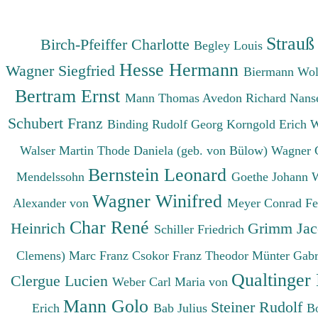
Strauß
Birch-Pfeiffer Charlotte
Begley Louis
Hesse Hermann
Wagner Siegfried
Biermann Wo
Bertram Ernst
Mann Thomas
Avedon Richard
Nanse
Schubert Franz
Binding Rudolf Georg
Korngold Erich 
Walser Martin
Thode Daniela (geb. von Bülow)
Wagner 
Bernstein Leonard
Mendelssohn
Goethe Johann 
Wagner Winifred
Alexander von
Meyer Conrad F
Char René
Heinrich
Grimm Ja
Schiller Friedrich
Clemens)
Marc Franz
Csokor Franz Theodor
Münter Gabr
Qualtinger
Clergue Lucien
Weber Carl Maria von
Mann Golo
Steiner Rudolf
Erich
Bab Julius
B