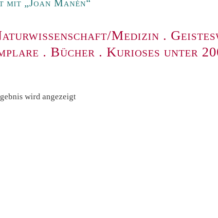
t mit „Joan Manén“
aturwissenschaft/Medizin
.
Geistes
mplare
.
Bücher
.
Kurioses unter 2
rgebnis wird angezeigt