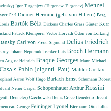
Menzel
avinsky) Igor
Turgenjew (Turgenew Turgenev)
Diemer Hermine (geb. von Hillern)
ayer Carl
Berg
Bartók Béla
Kerr
Louis
Dickens Charles
Grass Günter
üskind Patrick
Klemperer Victor
Horváth Ödön von
Lortzing
Delius Friedrich
tansky Carl von
Freud Sigmund
Broch Hermann
stroy Johann Nepomuk
Trenker Luis
Braque Georges
en August Heinrich
Mann Michael
Casals Pablo (eigentl. Pau)
Mahler Gustav
Barlach Ernst
opland Aaron
Wolf Hugo
Schumann Robert
Rossini
Schopenhauer Arthur
Edvard
Neher Caspar
gentl. Denneler)
Czechowski Heinz
Croce Benedetto
Brecht
Feininger Lyonel
menceau George
Bierbaum Otto Julius