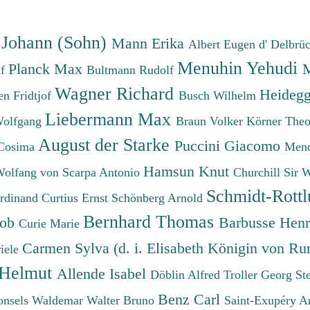
 Johann (Sohn)
Mann Erika
Albert Eugen d'
Delbrü
Menuhin Yehudi
Planck Max
M
lf
Bultmann Rudolf
Wagner Richard
Heidegg
n Fridtjof
Busch Wilhelm
Liebermann Max
Wolfgang
Braun Volker
Körner The
August der Starke
Puccini Giacomo
Cosima
Mend
Hamsun Knut
Wolfang von
Scarpa Antonio
Churchill Sir 
Schmidt-Rottl
erdinand
Curtius Ernst
Schönberg Arnold
Bernhard Thomas
cob
Barbusse Hen
Curie Marie
Carmen Sylva (d. i. Elisabeth Königin von R
iele
 Helmut
Allende Isabel
Döblin Alfred
Troller Georg St
Benz Carl
onsels Waldemar
Walter Bruno
Saint-Exupéry A