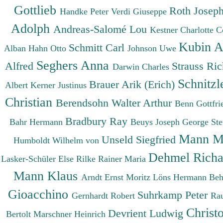
Gottlieb
Roth Josep
Handke Peter
Verdi Giuseppe
Adolph
Andreas-Salomé Lou
Kestner Charlotte
C
Kubin A
Schmitt Carl
Alban
Hahn Otto
Johnson Uwe
Seghers Anna
Alfred
Strauss Ri
Darwin Charles
Schnitzl
Brauer Arik (Erich)
Albert
Kerner Justinus
Christian
Berendsohn Walter Arthur
Benn Gottfr
Bradbury Ray
Bahr Hermann
Beuys Joseph
George St
Mann M
Unseld Siegfried
Humboldt Wilhelm von
Dehmel Rich
Lasker-Schüler Else
Rilke Rainer Maria
Mann Klaus
Arndt Ernst Moritz
Löns Hermann
Beh
Gioacchino
Suhrkamp Peter
Gernhardt Robert
Ra
Christ
Devrient Ludwig
Bertolt
Marschner Heinrich