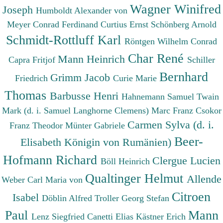
Wagner Winifred
Joseph
Humboldt Alexander von
Meyer Conrad Ferdinand
Curtius Ernst
Schönberg Arnold
Schmidt-Rottluff Karl
Röntgen Wilhelm Conrad
Char René
Mann Heinrich
Capra Fritjof
Schiller
Bernhard
Grimm Jacob
Friedrich
Curie Marie
Thomas
Barbusse Henri
Hahnemann Samuel
Twain
Mark (d. i. Samuel Langhorne Clemens)
Marc Franz
Csokor
Carmen Sylva (d. i.
Franz Theodor
Münter Gabriele
Beer-
Elisabeth Königin von Rumänien)
Hofmann Richard
Clergue Lucien
Böll Heinrich
Qualtinger Helmut
Allende
Weber Carl Maria von
Citroen
Isabel
Döblin Alfred
Troller Georg Stefan
Paul
Mann
Lenz Siegfried
Canetti Elias
Kästner Erich