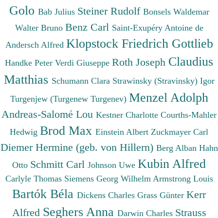
Golo
Steiner Rudolf
Bab Julius
Bonsels Waldemar
Benz Carl
Walter Bruno
Saint-Exupéry Antoine de
Klopstock Friedrich Gottlieb
Andersch Alfred
Claudius
Roth Joseph
Handke Peter
Verdi Giuseppe
Matthias
Schumann Clara
Strawinsky (Stravinsky) Igor
Menzel Adolph
Turgenjew (Turgenew Turgenev)
Andreas-Salomé Lou
Kestner Charlotte
Courths-Mahler
Brod Max
Hedwig
Einstein Albert
Zuckmayer Carl
Diemer Hermine (geb. von Hillern)
Berg Alban
Hahn
Kubin Alfred
Schmitt Carl
Otto
Johnson Uwe
Carlyle Thomas
Siemens Georg Wilhelm
Armstrong Louis
Bartók Béla
Kerr
Dickens Charles
Grass Günter
Seghers Anna
Alfred
Strauss
Darwin Charles