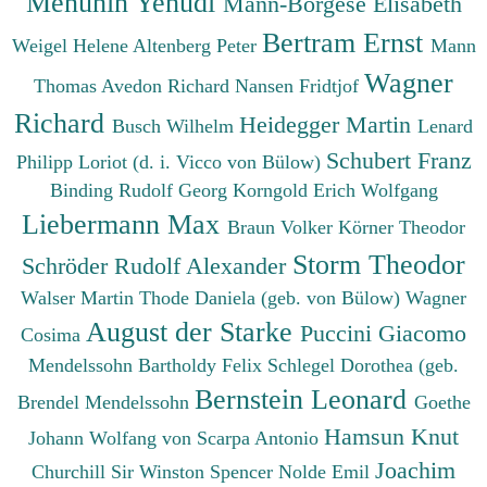
Menuhin Yehudi
Mann-Borgese Elisabeth
Bertram Ernst
Weigel Helene
Altenberg Peter
Mann
Wagner
Thomas
Avedon Richard
Nansen Fridtjof
Richard
Heidegger Martin
Busch Wilhelm
Lenard
Schubert Franz
Philipp
Loriot (d. i. Vicco von Bülow)
Binding Rudolf Georg
Korngold Erich Wolfgang
Liebermann Max
Braun Volker
Körner Theodor
Storm Theodor
Schröder Rudolf Alexander
Walser Martin
Thode Daniela (geb. von Bülow)
Wagner
August der Starke
Puccini Giacomo
Cosima
Mendelssohn Bartholdy Felix
Schlegel Dorothea (geb.
Bernstein Leonard
Brendel Mendelssohn
Goethe
Hamsun Knut
Johann Wolfang von
Scarpa Antonio
Joachim
Churchill Sir Winston Spencer
Nolde Emil