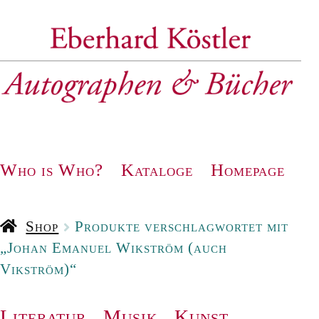
Zur
Zum
Navigation
Inhalt
springen
springen
Who is Who?
Kataloge
Homepage
Shop
Produkte verschlagwortet mit
„Johan Emanuel Wikström (auch
Vikström)“
Literatur
.
Musik
.
Kunst
.