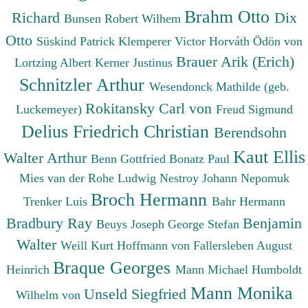
Brahm Otto
Richard
Dix
Bunsen Robert Wilhem
Otto
Süskind Patrick
Klemperer Victor
Horváth Ödön von
Brauer Arik (Erich)
Lortzing Albert
Kerner Justinus
Schnitzler Arthur
Wesendonck Mathilde (geb.
Rokitansky Carl von
Luckemeyer)
Freud Sigmund
Delius Friedrich Christian
Berendsohn
Kaut Ellis
Walter Arthur
Benn Gottfried
Bonatz Paul
Mies van der Rohe Ludwig
Nestroy Johann Nepomuk
Broch Hermann
Trenker Luis
Bahr Hermann
Bradbury Ray
Benjamin
Beuys Joseph
George Stefan
Walter
Weill Kurt
Hoffmann von Fallersleben August
Braque Georges
Heinrich
Mann Michael
Humboldt
Mann Monika
Unseld Siegfried
Wilhelm von