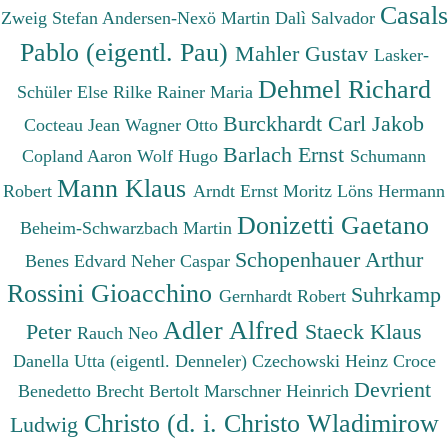
Casals
Zweig Stefan
Andersen-Nexö Martin
Dalì Salvador
Pablo (eigentl. Pau)
Mahler Gustav
Lasker-
Dehmel Richard
Schüler Else
Rilke Rainer Maria
Burckhardt Carl Jakob
Cocteau Jean
Wagner Otto
Barlach Ernst
Copland Aaron
Wolf Hugo
Schumann
Mann Klaus
Robert
Arndt Ernst Moritz
Löns Hermann
Donizetti Gaetano
Beheim-Schwarzbach Martin
Schopenhauer Arthur
Benes Edvard
Neher Caspar
Rossini Gioacchino
Suhrkamp
Gernhardt Robert
Adler Alfred
Peter
Staeck Klaus
Rauch Neo
Danella Utta (eigentl. Denneler)
Czechowski Heinz
Croce
Devrient
Benedetto
Brecht Bertolt
Marschner Heinrich
Christo (d. i. Christo Wladimirow
Ludwig