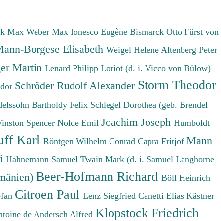
ck Max
Weber Max
Ionesco Eugène
Bismarck Otto Fürst von
ann-Borgese Elisabeth
Weigel Helene
Altenberg Peter
er Martin
Lenard Philipp
Loriot (d. i. Vicco von Bülow)
Storm Theodor
Schröder Rudolf Alexander
odor
elssohn Bartholdy Felix
Schlegel Dorothea (geb. Brendel
Joachim Joseph
Winston Spencer
Nolde Emil
Humboldt
uff Karl
Mann
Röntgen Wilhelm Conrad
Capra Fritjof
ri
Hahnemann Samuel
Twain Mark (d. i. Samuel Langhorne
Beer-Hofmann Richard
umänien)
Böll Heinrich
Citroen Paul
efan
Lenz Siegfried
Canetti Elias
Kästner
Klopstock Friedrich
ntoine de
Andersch Alfred