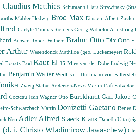
Claudius Matthias
h
Schumann Clara
Strawinsky (Str
Brod Max
ourths-Mahler Hedwig
Einstein Albert
Zuckm
lfred
Carlyle Thomas
Siemens Georg Wilhelm
Armstrong 
Brahm Otto
chard
Dix Otto
Bunsen Robert Wilhem
S
er Arthur
Roki
Wesendonck Mathilde (geb. Luckemeyer)
Kaut Ellis
ied
Bonatz Paul
Mies van der Rohe Ludwig
Ne
Benjamin Walter
efan
Weill Kurt
Hoffmann von Fallersleb
onika
Zweig Stefan
Andersen-Nexö Martin
Dalì Salvador
ard
Burckhardt Carl Jakob
Cocteau Jean
Wagner Otto
C
Donizetti Gaetano
eim-Schwarzbach Martin
Benes 
Adler Alfred
Staeck Klaus
uch Neo
Danella Utta (ei
o (d. i. Christo Wladimirow Jawaschew)
Cle