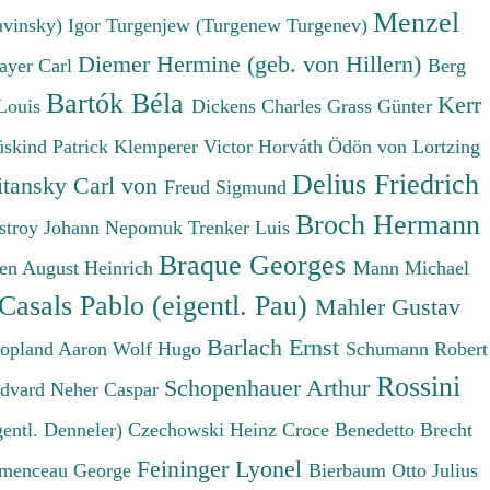
Menzel
avinsky) Igor
Turgenjew (Turgenew Turgenev)
Diemer Hermine (geb. von Hillern)
ayer Carl
Berg
Bartók Béla
Kerr
Louis
Dickens Charles
Grass Günter
üskind Patrick
Klemperer Victor
Horváth Ödön von
Lortzing
Delius Friedrich
tansky Carl von
Freud Sigmund
Broch Hermann
stroy Johann Nepomuk
Trenker Luis
Braque Georges
en August Heinrich
Mann Michael
Casals Pablo (eigentl. Pau)
Mahler Gustav
Barlach Ernst
opland Aaron
Wolf Hugo
Schumann Robert
Rossini
Schopenhauer Arthur
Edvard
Neher Caspar
gentl. Denneler)
Czechowski Heinz
Croce Benedetto
Brecht
Feininger Lyonel
menceau George
Bierbaum Otto Julius