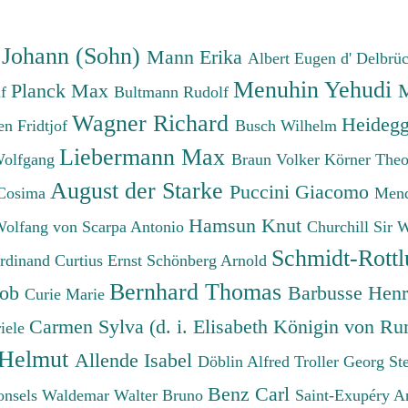
 Johann (Sohn)
Mann Erika
Albert Eugen d'
Delbrü
Menuhin Yehudi
Planck Max
M
lf
Bultmann Rudolf
Wagner Richard
Heidegg
n Fridtjof
Busch Wilhelm
Liebermann Max
Wolfgang
Braun Volker
Körner The
August der Starke
Puccini Giacomo
Cosima
Mend
Hamsun Knut
Wolfang von
Scarpa Antonio
Churchill Sir 
Schmidt-Rottl
erdinand
Curtius Ernst
Schönberg Arnold
Bernhard Thomas
cob
Barbusse Hen
Curie Marie
Carmen Sylva (d. i. Elisabeth Königin von R
iele
 Helmut
Allende Isabel
Döblin Alfred
Troller Georg St
Benz Carl
onsels Waldemar
Walter Bruno
Saint-Exupéry A