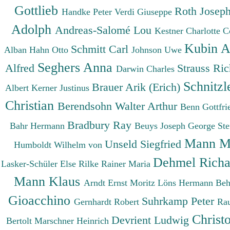
Gottlieb
Roth Josep
Handke Peter
Verdi Giuseppe
Adolph
Andreas-Salomé Lou
Kestner Charlotte
C
Kubin A
Schmitt Carl
Alban
Hahn Otto
Johnson Uwe
Seghers Anna
Alfred
Strauss Ri
Darwin Charles
Schnitzl
Brauer Arik (Erich)
Albert
Kerner Justinus
Christian
Berendsohn Walter Arthur
Benn Gottfr
Bradbury Ray
Bahr Hermann
Beuys Joseph
George St
Mann M
Unseld Siegfried
Humboldt Wilhelm von
Dehmel Rich
Lasker-Schüler Else
Rilke Rainer Maria
Mann Klaus
Arndt Ernst Moritz
Löns Hermann
Beh
Gioacchino
Suhrkamp Peter
Gernhardt Robert
Ra
Christ
Devrient Ludwig
Bertolt
Marschner Heinrich