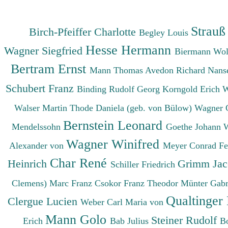
Strauß
Birch-Pfeiffer Charlotte
Begley Louis
Hesse Hermann
Wagner Siegfried
Biermann Wo
Bertram Ernst
Mann Thomas
Avedon Richard
Nanse
Schubert Franz
Binding Rudolf Georg
Korngold Erich 
Walser Martin
Thode Daniela (geb. von Bülow)
Wagner 
Bernstein Leonard
Mendelssohn
Goethe Johann 
Wagner Winifred
Alexander von
Meyer Conrad F
Char René
Heinrich
Grimm Ja
Schiller Friedrich
Clemens)
Marc Franz
Csokor Franz Theodor
Münter Gabr
Qualtinger
Clergue Lucien
Weber Carl Maria von
Mann Golo
Steiner Rudolf
Erich
Bab Julius
B