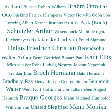
Brahm Otto
Richard
Dix
Bunsen Robert Wilhem
Otto
Süskind Patrick
Klemperer Victor
Horváth Ödön von
Brauer Arik (Erich)
Lortzing Albert
Kerner Justinus
Schnitzler Arthur
Wesendonck Mathilde (geb.
Rokitansky Carl von
Luckemeyer)
Freud Sigmund
Delius Friedrich Christian
Berendsohn
Kaut Ellis
Walter Arthur
Benn Gottfried
Bonatz Paul
Mies van der Rohe Ludwig
Nestroy Johann Nepomuk
Broch Hermann
Trenker Luis
Bahr Hermann
Bradbury Ray
Benjamin
Beuys Joseph
George Stefan
Walter
Weill Kurt
Hoffmann von Fallersleben August
Braque Georges
Heinrich
Mann Michael
Humboldt
Mann Monika
Unseld Siegfried
Wilhelm von