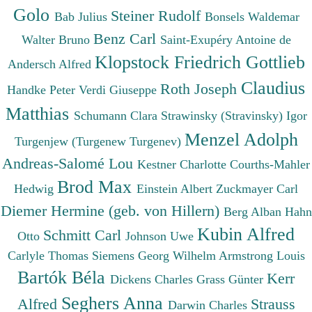
Golo
Steiner Rudolf
Bab Julius
Bonsels Waldemar
Benz Carl
Walter Bruno
Saint-Exupéry Antoine de
Klopstock Friedrich Gottlieb
Andersch Alfred
Claudius
Roth Joseph
Handke Peter
Verdi Giuseppe
Matthias
Schumann Clara
Strawinsky (Stravinsky) Igor
Menzel Adolph
Turgenjew (Turgenew Turgenev)
Andreas-Salomé Lou
Kestner Charlotte
Courths-Mahler
Brod Max
Hedwig
Einstein Albert
Zuckmayer Carl
Diemer Hermine (geb. von Hillern)
Berg Alban
Hahn
Kubin Alfred
Schmitt Carl
Otto
Johnson Uwe
Carlyle Thomas
Siemens Georg Wilhelm
Armstrong Louis
Bartók Béla
Kerr
Dickens Charles
Grass Günter
Seghers Anna
Alfred
Strauss
Darwin Charles