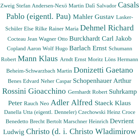
Casals
Zweig Stefan
Andersen-Nexö Martin
Dalì Salvador
Pablo (eigentl. Pau)
Mahler Gustav
Lasker-
Dehmel Richard
Schüler Else
Rilke Rainer Maria
Burckhardt Carl Jakob
Cocteau Jean
Wagner Otto
Barlach Ernst
Copland Aaron
Wolf Hugo
Schumann
Mann Klaus
Robert
Arndt Ernst Moritz
Löns Hermann
Donizetti Gaetano
Beheim-Schwarzbach Martin
Schopenhauer Arthur
Benes Edvard
Neher Caspar
Rossini Gioacchino
Suhrkamp
Gernhardt Robert
Adler Alfred
Peter
Staeck Klaus
Rauch Neo
Danella Utta (eigentl. Denneler)
Czechowski Heinz
Croce
Devrient
Benedetto
Brecht Bertolt
Marschner Heinrich
Christo (d. i. Christo Wladimirow
Ludwig