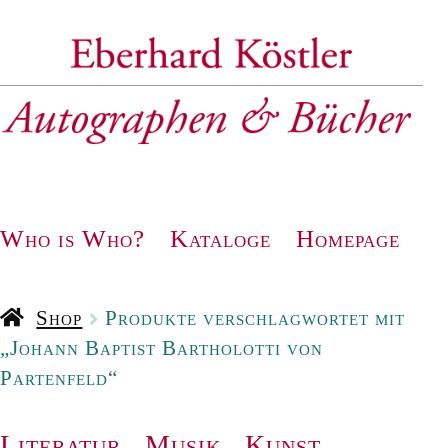
Zur
Zum
Navigation
Inhalt
springen
springen
Who is Who?
Kataloge
Homepage
Shop
Produkte verschlagwortet mit
„Johann Baptist Bartholotti von
Partenfeld“
Literatur
.
Musik
.
Kunst
.