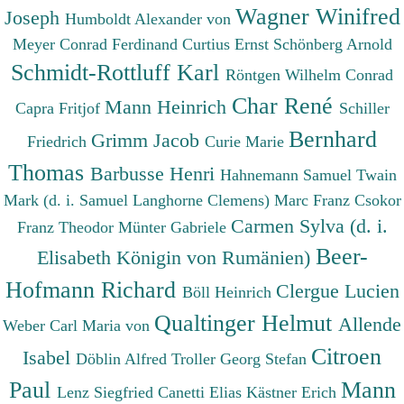
Wagner Winifred
Joseph
Humboldt Alexander von
Meyer Conrad Ferdinand
Curtius Ernst
Schönberg Arnold
Schmidt-Rottluff Karl
Röntgen Wilhelm Conrad
Char René
Mann Heinrich
Capra Fritjof
Schiller
Bernhard
Grimm Jacob
Friedrich
Curie Marie
Thomas
Barbusse Henri
Hahnemann Samuel
Twain
Mark (d. i. Samuel Langhorne Clemens)
Marc Franz
Csokor
Carmen Sylva (d. i.
Franz Theodor
Münter Gabriele
Beer-
Elisabeth Königin von Rumänien)
Hofmann Richard
Clergue Lucien
Böll Heinrich
Qualtinger Helmut
Allende
Weber Carl Maria von
Citroen
Isabel
Döblin Alfred
Troller Georg Stefan
Paul
Mann
Lenz Siegfried
Canetti Elias
Kästner Erich