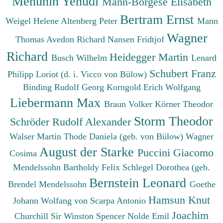
Menuhin Yehudi
Mann-Borgese Elisabeth
Bertram Ernst
Weigel Helene
Altenberg Peter
Mann
Wagner
Thomas
Avedon Richard
Nansen Fridtjof
Richard
Heidegger Martin
Busch Wilhelm
Lenard
Schubert Franz
Philipp
Loriot (d. i. Vicco von Bülow)
Binding Rudolf Georg
Korngold Erich Wolfgang
Liebermann Max
Braun Volker
Körner Theodor
Storm Theodor
Schröder Rudolf Alexander
Walser Martin
Thode Daniela (geb. von Bülow)
Wagner
August der Starke
Puccini Giacomo
Cosima
Mendelssohn Bartholdy Felix
Schlegel Dorothea (geb.
Bernstein Leonard
Brendel Mendelssohn
Goethe
Hamsun Knut
Johann Wolfang von
Scarpa Antonio
Joachim
Churchill Sir Winston Spencer
Nolde Emil