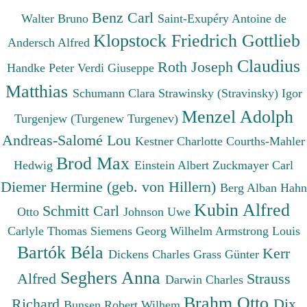
Benz Carl
Walter Bruno
Saint-Exupéry Antoine de
Klopstock Friedrich Gottlieb
Andersch Alfred
Claudius
Roth Joseph
Handke Peter
Verdi Giuseppe
Matthias
Schumann Clara
Strawinsky (Stravinsky) Igor
Menzel Adolph
Turgenjew (Turgenew Turgenev)
Andreas-Salomé Lou
Kestner Charlotte
Courths-Mahler
Brod Max
Hedwig
Einstein Albert
Zuckmayer Carl
Diemer Hermine (geb. von Hillern)
Berg Alban
Hahn
Kubin Alfred
Schmitt Carl
Otto
Johnson Uwe
Carlyle Thomas
Siemens Georg Wilhelm
Armstrong Louis
Bartók Béla
Kerr
Dickens Charles
Grass Günter
Seghers Anna
Alfred
Strauss
Darwin Charles
Brahm Otto
Richard
Dix
Bunsen Robert Wilhem