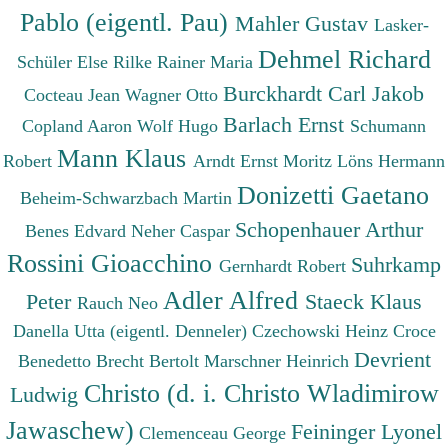
Pablo (eigentl. Pau)
Mahler Gustav
Lasker-
Dehmel Richard
Schüler Else
Rilke Rainer Maria
Burckhardt Carl Jakob
Cocteau Jean
Wagner Otto
Barlach Ernst
Copland Aaron
Wolf Hugo
Schumann
Mann Klaus
Robert
Arndt Ernst Moritz
Löns Hermann
Donizetti Gaetano
Beheim-Schwarzbach Martin
Schopenhauer Arthur
Benes Edvard
Neher Caspar
Rossini Gioacchino
Suhrkamp
Gernhardt Robert
Adler Alfred
Peter
Staeck Klaus
Rauch Neo
Danella Utta (eigentl. Denneler)
Czechowski Heinz
Croce
Devrient
Benedetto
Brecht Bertolt
Marschner Heinrich
Christo (d. i. Christo Wladimirow
Ludwig
Jawaschew)
Feininger Lyonel
Clemenceau George