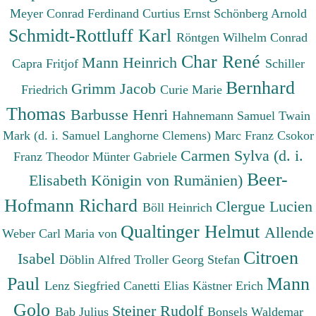
Meyer Conrad Ferdinand
Curtius Ernst
Schönberg Arnold
Schmidt-Rottluff Karl
Röntgen Wilhelm Conrad
Char René
Mann Heinrich
Capra Fritjof
Schiller
Bernhard
Grimm Jacob
Friedrich
Curie Marie
Thomas
Barbusse Henri
Hahnemann Samuel
Twain
Mark (d. i. Samuel Langhorne Clemens)
Marc Franz
Csokor
Carmen Sylva (d. i.
Franz Theodor
Münter Gabriele
Beer-
Elisabeth Königin von Rumänien)
Hofmann Richard
Clergue Lucien
Böll Heinrich
Qualtinger Helmut
Allende
Weber Carl Maria von
Citroen
Isabel
Döblin Alfred
Troller Georg Stefan
Paul
Mann
Lenz Siegfried
Canetti Elias
Kästner Erich
Golo
Steiner Rudolf
Bab Julius
Bonsels Waldemar