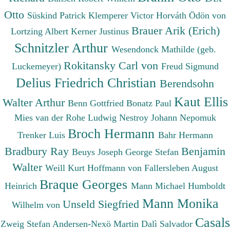
Otto
Süskind Patrick
Klemperer Victor
Horváth Ödön von
Brauer Arik (Erich)
Lortzing Albert
Kerner Justinus
Schnitzler Arthur
Wesendonck Mathilde (geb.
Rokitansky Carl von
Luckemeyer)
Freud Sigmund
Delius Friedrich Christian
Berendsohn
Kaut Ellis
Walter Arthur
Benn Gottfried
Bonatz Paul
Mies van der Rohe Ludwig
Nestroy Johann Nepomuk
Broch Hermann
Trenker Luis
Bahr Hermann
Bradbury Ray
Benjamin
Beuys Joseph
George Stefan
Walter
Weill Kurt
Hoffmann von Fallersleben August
Braque Georges
Heinrich
Mann Michael
Humboldt
Mann Monika
Unseld Siegfried
Wilhelm von
Casals
Zweig Stefan
Andersen-Nexö Martin
Dalì Salvador