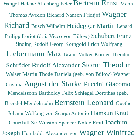
Bertram Ernst
Weigel Helene
Altenberg Peter
Mann
Wagner
Thomas
Avedon Richard
Nansen Fridtjof
Richard
Heidegger Martin
Busch Wilhelm
Lenard
Schubert Franz
Philipp
Loriot (d. i. Vicco von Bülow)
Binding Rudolf Georg
Korngold Erich Wolfgang
Liebermann Max
Braun Volker
Körner Theodor
Storm Theodor
Schröder Rudolf Alexander
Walser Martin
Thode Daniela (geb. von Bülow)
Wagner
August der Starke
Puccini Giacomo
Cosima
Mendelssohn Bartholdy Felix
Schlegel Dorothea (geb.
Bernstein Leonard
Brendel Mendelssohn
Goethe
Hamsun Knut
Johann Wolfang von
Scarpa Antonio
Joachim
Churchill Sir Winston Spencer
Nolde Emil
Wagner Winifred
Joseph
Humboldt Alexander von