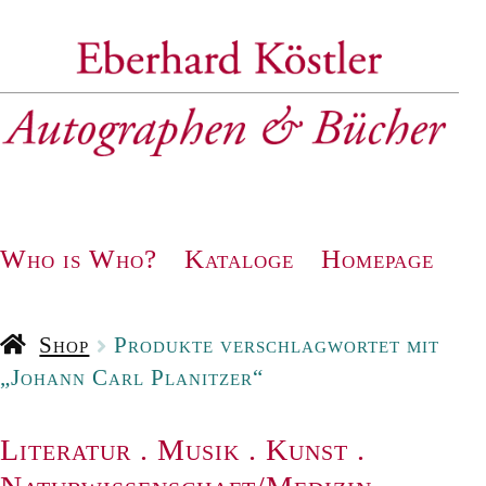
Zur
Zum
Navigation
Inhalt
springen
springen
Who is Who?
Kataloge
Homepage
Shop
Produkte verschlagwortet mit
„Johann Carl Planitzer“
Literatur
.
Musik
.
Kunst
.