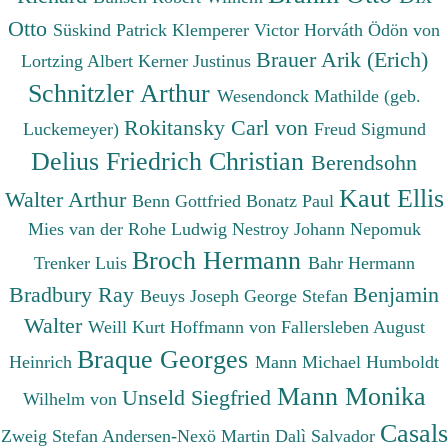
Otto
Süskind Patrick
Klemperer Victor
Horváth Ödön von
Brauer Arik (Erich)
Lortzing Albert
Kerner Justinus
Schnitzler Arthur
Wesendonck Mathilde (geb.
Rokitansky Carl von
Luckemeyer)
Freud Sigmund
Delius Friedrich Christian
Berendsohn
Kaut Ellis
Walter Arthur
Benn Gottfried
Bonatz Paul
Mies van der Rohe Ludwig
Nestroy Johann Nepomuk
Broch Hermann
Trenker Luis
Bahr Hermann
Bradbury Ray
Benjamin
Beuys Joseph
George Stefan
Walter
Weill Kurt
Hoffmann von Fallersleben August
Braque Georges
Heinrich
Mann Michael
Humboldt
Mann Monika
Unseld Siegfried
Wilhelm von
Casals
Zweig Stefan
Andersen-Nexö Martin
Dalì Salvador