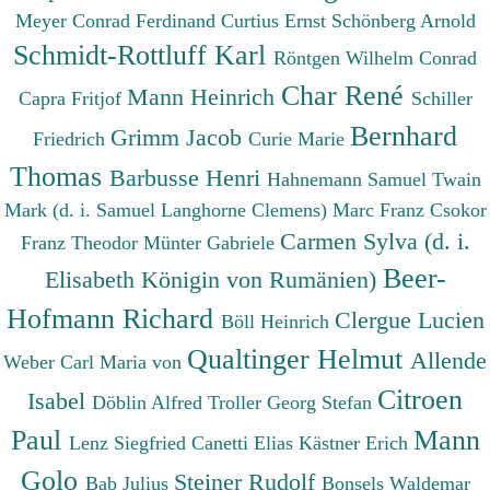
Meyer Conrad Ferdinand
Curtius Ernst
Schönberg Arnold
Schmidt-Rottluff Karl
Röntgen Wilhelm Conrad
Char René
Mann Heinrich
Capra Fritjof
Schiller
Bernhard
Grimm Jacob
Friedrich
Curie Marie
Thomas
Barbusse Henri
Hahnemann Samuel
Twain
Mark (d. i. Samuel Langhorne Clemens)
Marc Franz
Csokor
Carmen Sylva (d. i.
Franz Theodor
Münter Gabriele
Beer-
Elisabeth Königin von Rumänien)
Hofmann Richard
Clergue Lucien
Böll Heinrich
Qualtinger Helmut
Allende
Weber Carl Maria von
Citroen
Isabel
Döblin Alfred
Troller Georg Stefan
Paul
Mann
Lenz Siegfried
Canetti Elias
Kästner Erich
Golo
Steiner Rudolf
Bab Julius
Bonsels Waldemar