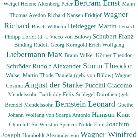
Bertram Ernst
Weigel Helene
Altenberg Peter
Mann
Wagner
Thomas
Avedon Richard
Nansen Fridtjof
Richard
Heidegger Martin
Busch Wilhelm
Lenard
Schubert Franz
Philipp
Loriot (d. i. Vicco von Bülow)
Binding Rudolf Georg
Korngold Erich Wolfgang
Liebermann Max
Braun Volker
Körner Theodor
Storm Theodor
Schröder Rudolf Alexander
Walser Martin
Thode Daniela (geb. von Bülow)
Wagner
August der Starke
Puccini Giacomo
Cosima
Mendelssohn Bartholdy Felix
Schlegel Dorothea (geb.
Bernstein Leonard
Brendel Mendelssohn
Goethe
Hamsun Knut
Johann Wolfang von
Scarpa Antonio
Joachim
Churchill Sir Winston Spencer
Nolde Emil
Wagner Winifred
Joseph
Humboldt Alexander von