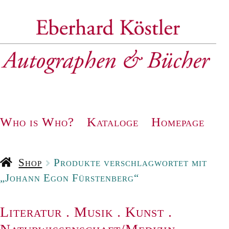
Zur
Zum
Navigation
Inhalt
springen
springen
Who is Who?
Kataloge
Homepage
Shop
Produkte verschlagwortet mit
„Johann Egon Fürstenberg“
Literatur
.
Musik
.
Kunst
.