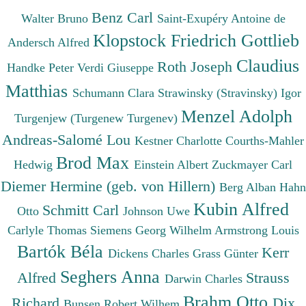
Benz Carl
Walter Bruno
Saint-Exupéry Antoine de
Klopstock Friedrich Gottlieb
Andersch Alfred
Claudius
Roth Joseph
Handke Peter
Verdi Giuseppe
Matthias
Schumann Clara
Strawinsky (Stravinsky) Igor
Menzel Adolph
Turgenjew (Turgenew Turgenev)
Andreas-Salomé Lou
Kestner Charlotte
Courths-Mahler
Brod Max
Hedwig
Einstein Albert
Zuckmayer Carl
Diemer Hermine (geb. von Hillern)
Berg Alban
Hahn
Kubin Alfred
Schmitt Carl
Otto
Johnson Uwe
Carlyle Thomas
Siemens Georg Wilhelm
Armstrong Louis
Bartók Béla
Kerr
Dickens Charles
Grass Günter
Seghers Anna
Alfred
Strauss
Darwin Charles
Brahm Otto
Richard
Dix
Bunsen Robert Wilhem