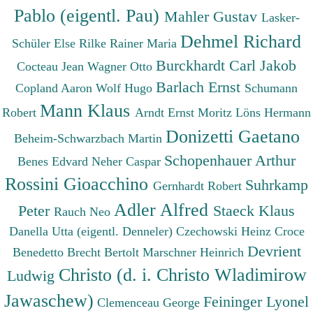
Pablo (eigentl. Pau)
Mahler Gustav
Lasker-
Dehmel Richard
Schüler Else
Rilke Rainer Maria
Burckhardt Carl Jakob
Cocteau Jean
Wagner Otto
Barlach Ernst
Copland Aaron
Wolf Hugo
Schumann
Mann Klaus
Robert
Arndt Ernst Moritz
Löns Hermann
Donizetti Gaetano
Beheim-Schwarzbach Martin
Schopenhauer Arthur
Benes Edvard
Neher Caspar
Rossini Gioacchino
Suhrkamp
Gernhardt Robert
Adler Alfred
Peter
Staeck Klaus
Rauch Neo
Danella Utta (eigentl. Denneler)
Czechowski Heinz
Croce
Devrient
Benedetto
Brecht Bertolt
Marschner Heinrich
Christo (d. i. Christo Wladimirow
Ludwig
Jawaschew)
Feininger Lyonel
Clemenceau George