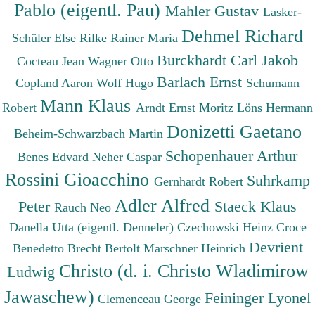
Pablo (eigentl. Pau)
Mahler Gustav
Lasker-
Dehmel Richard
Schüler Else
Rilke Rainer Maria
Burckhardt Carl Jakob
Cocteau Jean
Wagner Otto
Barlach Ernst
Copland Aaron
Wolf Hugo
Schumann
Mann Klaus
Robert
Arndt Ernst Moritz
Löns Hermann
Donizetti Gaetano
Beheim-Schwarzbach Martin
Schopenhauer Arthur
Benes Edvard
Neher Caspar
Rossini Gioacchino
Suhrkamp
Gernhardt Robert
Adler Alfred
Peter
Staeck Klaus
Rauch Neo
Danella Utta (eigentl. Denneler)
Czechowski Heinz
Croce
Devrient
Benedetto
Brecht Bertolt
Marschner Heinrich
Christo (d. i. Christo Wladimirow
Ludwig
Jawaschew)
Feininger Lyonel
Clemenceau George