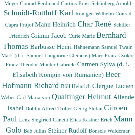
Meyer Conrad Ferdinand
Curtius Ernst
Schönberg Arnold
Schmidt-Rottluff Karl
Röntgen Wilhelm Conrad
Char René
Mann Heinrich
Capra Fritjof
Schiller
Bernhard
Grimm Jacob
Friedrich
Curie Marie
Thomas
Barbusse Henri
Hahnemann Samuel
Twain
Mark (d. i. Samuel Langhorne Clemens)
Marc Franz
Csokor
Carmen Sylva (d. i.
Franz Theodor
Münter Gabriele
Beer-
Elisabeth Königin von Rumänien)
Hofmann Richard
Clergue Lucien
Böll Heinrich
Qualtinger Helmut
Allende
Weber Carl Maria von
Citroen
Isabel
Döblin Alfred
Troller Georg Stefan
Paul
Mann
Lenz Siegfried
Canetti Elias
Kästner Erich
Golo
Steiner Rudolf
Bab Julius
Bonsels Waldemar