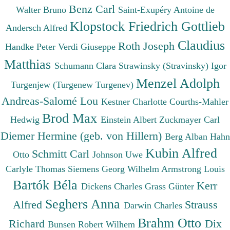
Benz Carl
Walter Bruno
Saint-Exupéry Antoine de
Klopstock Friedrich Gottlieb
Andersch Alfred
Claudius
Roth Joseph
Handke Peter
Verdi Giuseppe
Matthias
Schumann Clara
Strawinsky (Stravinsky) Igor
Menzel Adolph
Turgenjew (Turgenew Turgenev)
Andreas-Salomé Lou
Kestner Charlotte
Courths-Mahler
Brod Max
Hedwig
Einstein Albert
Zuckmayer Carl
Diemer Hermine (geb. von Hillern)
Berg Alban
Hahn
Kubin Alfred
Schmitt Carl
Otto
Johnson Uwe
Carlyle Thomas
Siemens Georg Wilhelm
Armstrong Louis
Bartók Béla
Kerr
Dickens Charles
Grass Günter
Seghers Anna
Alfred
Strauss
Darwin Charles
Brahm Otto
Richard
Dix
Bunsen Robert Wilhem