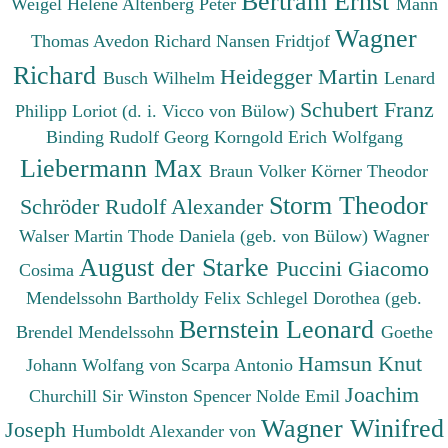
Bertram Ernst
Weigel Helene
Altenberg Peter
Mann
Wagner
Thomas
Avedon Richard
Nansen Fridtjof
Richard
Heidegger Martin
Busch Wilhelm
Lenard
Schubert Franz
Philipp
Loriot (d. i. Vicco von Bülow)
Binding Rudolf Georg
Korngold Erich Wolfgang
Liebermann Max
Braun Volker
Körner Theodor
Storm Theodor
Schröder Rudolf Alexander
Walser Martin
Thode Daniela (geb. von Bülow)
Wagner
August der Starke
Puccini Giacomo
Cosima
Mendelssohn Bartholdy Felix
Schlegel Dorothea (geb.
Bernstein Leonard
Brendel Mendelssohn
Goethe
Hamsun Knut
Johann Wolfang von
Scarpa Antonio
Joachim
Churchill Sir Winston Spencer
Nolde Emil
Wagner Winifred
Joseph
Humboldt Alexander von