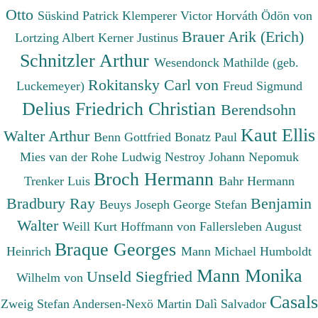
Otto
Süskind Patrick
Klemperer Victor
Horváth Ödön von
Brauer Arik (Erich)
Lortzing Albert
Kerner Justinus
Schnitzler Arthur
Wesendonck Mathilde (geb.
Rokitansky Carl von
Luckemeyer)
Freud Sigmund
Delius Friedrich Christian
Berendsohn
Kaut Ellis
Walter Arthur
Benn Gottfried
Bonatz Paul
Mies van der Rohe Ludwig
Nestroy Johann Nepomuk
Broch Hermann
Trenker Luis
Bahr Hermann
Bradbury Ray
Benjamin
Beuys Joseph
George Stefan
Walter
Weill Kurt
Hoffmann von Fallersleben August
Braque Georges
Heinrich
Mann Michael
Humboldt
Mann Monika
Unseld Siegfried
Wilhelm von
Casals
Zweig Stefan
Andersen-Nexö Martin
Dalì Salvador