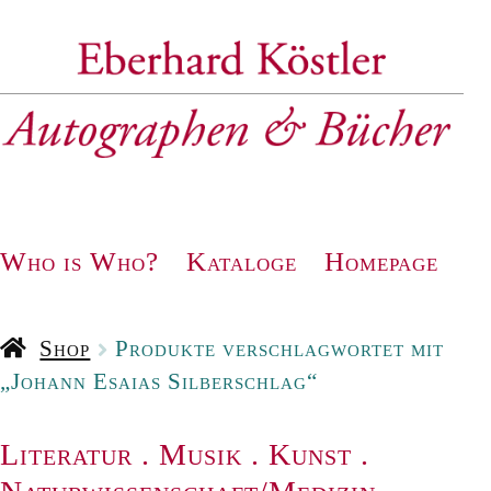
Zur
Zum
Navigation
Inhalt
springen
springen
Who is Who?
Kataloge
Homepage
Shop
Produkte verschlagwortet mit
„Johann Esaias Silberschlag“
Literatur
.
Musik
.
Kunst
.