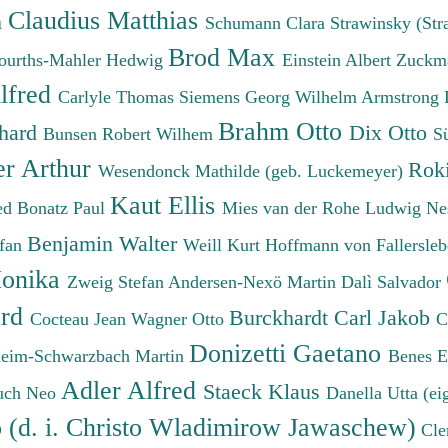
Claudius Matthias
h
Schumann Clara
Strawinsky (Str
Brod Max
ourths-Mahler Hedwig
Einstein Albert
Zuckm
lfred
Carlyle Thomas
Siemens Georg Wilhelm
Armstrong 
Brahm Otto
chard
Dix Otto
Bunsen Robert Wilhem
S
er Arthur
Roki
Wesendonck Mathilde (geb. Luckemeyer)
Kaut Ellis
ied
Bonatz Paul
Mies van der Rohe Ludwig
Ne
Benjamin Walter
efan
Weill Kurt
Hoffmann von Fallersleb
onika
Zweig Stefan
Andersen-Nexö Martin
Dalì Salvador
ard
Burckhardt Carl Jakob
Cocteau Jean
Wagner Otto
C
Donizetti Gaetano
eim-Schwarzbach Martin
Benes 
Adler Alfred
Staeck Klaus
uch Neo
Danella Utta (ei
o (d. i. Christo Wladimirow Jawaschew)
Cle