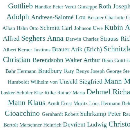
Gottlieb
Roth Josep
Handke Peter
Verdi Giuseppe
Adolph
Andreas-Salomé Lou
Kestner Charlotte
C
Kubin A
Schmitt Carl
Alban
Hahn Otto
Johnson Uwe
Seghers Anna
Alfred
Strauss Ri
Darwin Charles
Schnitzl
Brauer Arik (Erich)
Albert
Kerner Justinus
Christian
Berendsohn Walter Arthur
Benn Gottfr
Bradbury Ray
Bahr Hermann
Beuys Joseph
George St
Mann M
Unseld Siegfried
Humboldt Wilhelm von
Dehmel Rich
Lasker-Schüler Else
Rilke Rainer Maria
Mann Klaus
Arndt Ernst Moritz
Löns Hermann
Beh
Gioacchino
Suhrkamp Peter
Gernhardt Robert
Ra
Christ
Devrient Ludwig
Bertolt
Marschner Heinrich