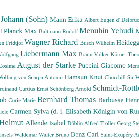
 Johann (Sohn)
Mann Erika
Albert Eugen d'
Delbrü
Menuhin Yehudi
Planck Max
M
lf
Bultmann Rudolf
Wagner Richard
Heidegg
n Fridtjof
Busch Wilhelm
Liebermann Max
Wolfgang
Braun Volker
Körner The
August der Starke
Puccini Giacomo
Cosima
Mend
Hamsun Knut
Wolfang von
Scarpa Antonio
Churchill Sir 
Schmidt-Rottl
erdinand
Curtius Ernst
Schönberg Arnold
Bernhard Thomas
cob
Barbusse Hen
Curie Marie
Carmen Sylva (d. i. Elisabeth Königin von R
iele
 Helmut
Allende Isabel
Döblin Alfred
Troller Georg St
Benz Carl
onsels Waldemar
Walter Bruno
Saint-Exupéry A