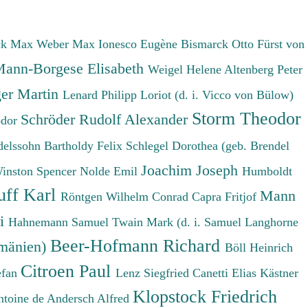
ck Max
Weber Max
Ionesco Eugène
Bismarck Otto Fürst von
ann-Borgese Elisabeth
Weigel Helene
Altenberg Peter
er Martin
Lenard Philipp
Loriot (d. i. Vicco von Bülow)
Storm Theodor
Schröder Rudolf Alexander
odor
elssohn Bartholdy Felix
Schlegel Dorothea (geb. Brendel
Joachim Joseph
Winston Spencer
Nolde Emil
Humboldt
uff Karl
Mann
Röntgen Wilhelm Conrad
Capra Fritjof
ri
Hahnemann Samuel
Twain Mark (d. i. Samuel Langhorne
Beer-Hofmann Richard
umänien)
Böll Heinrich
Citroen Paul
efan
Lenz Siegfried
Canetti Elias
Kästner
Klopstock Friedrich
ntoine de
Andersch Alfred