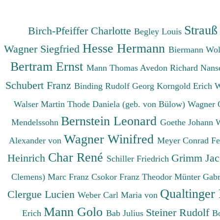
Strauß
Birch-Pfeiffer Charlotte
Begley Louis
Hesse Hermann
Wagner Siegfried
Biermann Wo
Bertram Ernst
Mann Thomas
Avedon Richard
Nanse
Schubert Franz
Binding Rudolf Georg
Korngold Erich 
Walser Martin
Thode Daniela (geb. von Bülow)
Wagner 
Bernstein Leonard
Mendelssohn
Goethe Johann 
Wagner Winifred
Alexander von
Meyer Conrad F
Char René
Heinrich
Grimm Ja
Schiller Friedrich
Clemens)
Marc Franz
Csokor Franz Theodor
Münter Gabr
Qualtinger
Clergue Lucien
Weber Carl Maria von
Mann Golo
Steiner Rudolf
Erich
Bab Julius
B