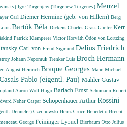
Menzel
avinsky) Igor
Turgenjew (Turgenew Turgenev)
Diemer Hermine (geb. von Hillern)
ayer Carl
Berg
Bartók Béla
Kerr
Louis
Dickens Charles
Grass Günter
üskind Patrick
Klemperer Victor
Horváth Ödön von
Lortzing
Delius Friedrich
tansky Carl von
Freud Sigmund
Broch Hermann
stroy Johann Nepomuk
Trenker Luis
Braque Georges
en August Heinrich
Mann Michael
Casals Pablo (eigentl. Pau)
Mahler Gustav
Barlach Ernst
opland Aaron
Wolf Hugo
Schumann Robert
Rossini
Schopenhauer Arthur
Edvard
Neher Caspar
gentl. Denneler)
Czechowski Heinz
Croce Benedetto
Brecht
Feininger Lyonel
menceau George
Bierbaum Otto Julius