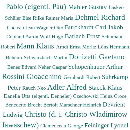
Pablo (eigentl. Pau)
Mahler Gustav
Lasker-
Dehmel Richard
Schüler Else
Rilke Rainer Maria
Burckhardt Carl Jakob
Cocteau Jean
Wagner Otto
Barlach Ernst
Copland Aaron
Wolf Hugo
Schumann
Mann Klaus
Robert
Arndt Ernst Moritz
Löns Hermann
Donizetti Gaetano
Beheim-Schwarzbach Martin
Schopenhauer Arthur
Benes Edvard
Neher Caspar
Rossini Gioacchino
Suhrkamp
Gernhardt Robert
Adler Alfred
Peter
Staeck Klaus
Rauch Neo
Danella Utta (eigentl. Denneler)
Czechowski Heinz
Croce
Devrient
Benedetto
Brecht Bertolt
Marschner Heinrich
Christo (d. i. Christo Wladimirow
Ludwig
Jawaschew)
Feininger Lyonel
Clemenceau George