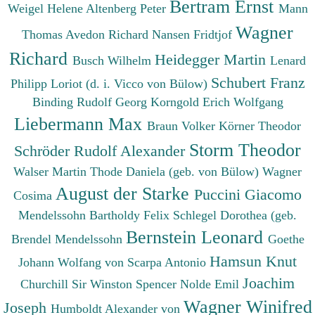
Bertram Ernst
Weigel Helene
Altenberg Peter
Mann
Wagner
Thomas
Avedon Richard
Nansen Fridtjof
Richard
Heidegger Martin
Busch Wilhelm
Lenard
Schubert Franz
Philipp
Loriot (d. i. Vicco von Bülow)
Binding Rudolf Georg
Korngold Erich Wolfgang
Liebermann Max
Braun Volker
Körner Theodor
Storm Theodor
Schröder Rudolf Alexander
Walser Martin
Thode Daniela (geb. von Bülow)
Wagner
August der Starke
Puccini Giacomo
Cosima
Mendelssohn Bartholdy Felix
Schlegel Dorothea (geb.
Bernstein Leonard
Brendel Mendelssohn
Goethe
Hamsun Knut
Johann Wolfang von
Scarpa Antonio
Joachim
Churchill Sir Winston Spencer
Nolde Emil
Wagner Winifred
Joseph
Humboldt Alexander von