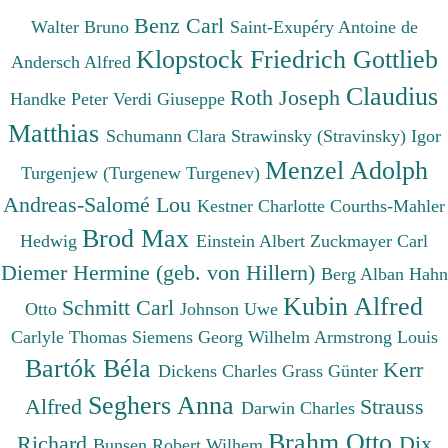
Benz Carl
Walter Bruno
Saint-Exupéry Antoine de
Klopstock Friedrich Gottlieb
Andersch Alfred
Claudius
Roth Joseph
Handke Peter
Verdi Giuseppe
Matthias
Schumann Clara
Strawinsky (Stravinsky) Igor
Menzel Adolph
Turgenjew (Turgenew Turgenev)
Andreas-Salomé Lou
Kestner Charlotte
Courths-Mahler
Brod Max
Hedwig
Einstein Albert
Zuckmayer Carl
Diemer Hermine (geb. von Hillern)
Berg Alban
Hahn
Kubin Alfred
Schmitt Carl
Otto
Johnson Uwe
Carlyle Thomas
Siemens Georg Wilhelm
Armstrong Louis
Bartók Béla
Kerr
Dickens Charles
Grass Günter
Seghers Anna
Alfred
Strauss
Darwin Charles
Brahm Otto
Richard
Dix
Bunsen Robert Wilhem