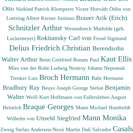
Otto
Süskind Patrick
Klemperer Victor
Horváth Ödön von
Brauer Arik (Erich)
Lortzing Albert
Kerner Justinus
Schnitzler Arthur
Wesendonck Mathilde (geb.
Rokitansky Carl von
Luckemeyer)
Freud Sigmund
Delius Friedrich Christian
Berendsohn
Kaut Ellis
Walter Arthur
Benn Gottfried
Bonatz Paul
Mies van der Rohe Ludwig
Nestroy Johann Nepomuk
Broch Hermann
Trenker Luis
Bahr Hermann
Bradbury Ray
Benjamin
Beuys Joseph
George Stefan
Walter
Weill Kurt
Hoffmann von Fallersleben August
Braque Georges
Heinrich
Mann Michael
Humboldt
Mann Monika
Unseld Siegfried
Wilhelm von
Casals
Zweig Stefan
Andersen-Nexö Martin
Dalì Salvador