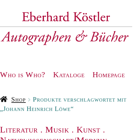
Zur
Zum
Navigation
Inhalt
springen
springen
Who is Who?
Kataloge
Homepage
Shop
Produkte verschlagwortet mit
„Johann Heinrich Löwe“
Literatur
.
Musik
.
Kunst
.