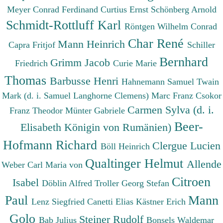
Meyer Conrad Ferdinand
Curtius Ernst
Schönberg Arnold
Schmidt-Rottluff Karl
Röntgen Wilhelm Conrad
Char René
Mann Heinrich
Capra Fritjof
Schiller
Bernhard
Grimm Jacob
Friedrich
Curie Marie
Thomas
Barbusse Henri
Hahnemann Samuel
Twain
Mark (d. i. Samuel Langhorne Clemens)
Marc Franz
Csokor
Carmen Sylva (d. i.
Franz Theodor
Münter Gabriele
Beer-
Elisabeth Königin von Rumänien)
Hofmann Richard
Clergue Lucien
Böll Heinrich
Qualtinger Helmut
Allende
Weber Carl Maria von
Citroen
Isabel
Döblin Alfred
Troller Georg Stefan
Paul
Mann
Lenz Siegfried
Canetti Elias
Kästner Erich
Golo
Steiner Rudolf
Bab Julius
Bonsels Waldemar