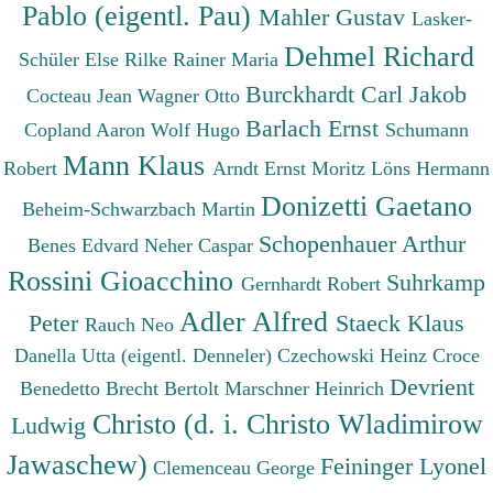
Pablo (eigentl. Pau)
Mahler Gustav
Lasker-
Dehmel Richard
Schüler Else
Rilke Rainer Maria
Burckhardt Carl Jakob
Cocteau Jean
Wagner Otto
Barlach Ernst
Copland Aaron
Wolf Hugo
Schumann
Mann Klaus
Robert
Arndt Ernst Moritz
Löns Hermann
Donizetti Gaetano
Beheim-Schwarzbach Martin
Schopenhauer Arthur
Benes Edvard
Neher Caspar
Rossini Gioacchino
Suhrkamp
Gernhardt Robert
Adler Alfred
Peter
Staeck Klaus
Rauch Neo
Danella Utta (eigentl. Denneler)
Czechowski Heinz
Croce
Devrient
Benedetto
Brecht Bertolt
Marschner Heinrich
Christo (d. i. Christo Wladimirow
Ludwig
Jawaschew)
Feininger Lyonel
Clemenceau George