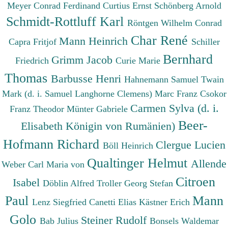
Meyer Conrad Ferdinand
Curtius Ernst
Schönberg Arnold
Schmidt-Rottluff Karl
Röntgen Wilhelm Conrad
Char René
Mann Heinrich
Capra Fritjof
Schiller
Bernhard
Grimm Jacob
Friedrich
Curie Marie
Thomas
Barbusse Henri
Hahnemann Samuel
Twain
Mark (d. i. Samuel Langhorne Clemens)
Marc Franz
Csokor
Carmen Sylva (d. i.
Franz Theodor
Münter Gabriele
Beer-
Elisabeth Königin von Rumänien)
Hofmann Richard
Clergue Lucien
Böll Heinrich
Qualtinger Helmut
Allende
Weber Carl Maria von
Citroen
Isabel
Döblin Alfred
Troller Georg Stefan
Paul
Mann
Lenz Siegfried
Canetti Elias
Kästner Erich
Golo
Steiner Rudolf
Bab Julius
Bonsels Waldemar