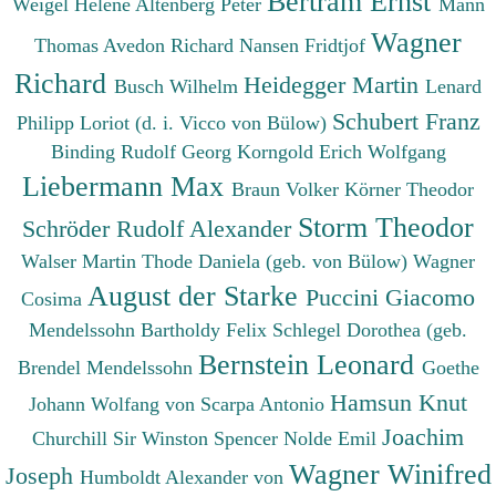
Bertram Ernst
Weigel Helene
Altenberg Peter
Mann
Wagner
Thomas
Avedon Richard
Nansen Fridtjof
Richard
Heidegger Martin
Busch Wilhelm
Lenard
Schubert Franz
Philipp
Loriot (d. i. Vicco von Bülow)
Binding Rudolf Georg
Korngold Erich Wolfgang
Liebermann Max
Braun Volker
Körner Theodor
Storm Theodor
Schröder Rudolf Alexander
Walser Martin
Thode Daniela (geb. von Bülow)
Wagner
August der Starke
Puccini Giacomo
Cosima
Mendelssohn Bartholdy Felix
Schlegel Dorothea (geb.
Bernstein Leonard
Brendel Mendelssohn
Goethe
Hamsun Knut
Johann Wolfang von
Scarpa Antonio
Joachim
Churchill Sir Winston Spencer
Nolde Emil
Wagner Winifred
Joseph
Humboldt Alexander von