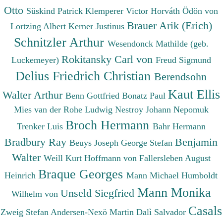
Otto
Süskind Patrick
Klemperer Victor
Horváth Ödön von
Brauer Arik (Erich)
Lortzing Albert
Kerner Justinus
Schnitzler Arthur
Wesendonck Mathilde (geb.
Rokitansky Carl von
Luckemeyer)
Freud Sigmund
Delius Friedrich Christian
Berendsohn
Kaut Ellis
Walter Arthur
Benn Gottfried
Bonatz Paul
Mies van der Rohe Ludwig
Nestroy Johann Nepomuk
Broch Hermann
Trenker Luis
Bahr Hermann
Bradbury Ray
Benjamin
Beuys Joseph
George Stefan
Walter
Weill Kurt
Hoffmann von Fallersleben August
Braque Georges
Heinrich
Mann Michael
Humboldt
Mann Monika
Unseld Siegfried
Wilhelm von
Casals
Zweig Stefan
Andersen-Nexö Martin
Dalì Salvador