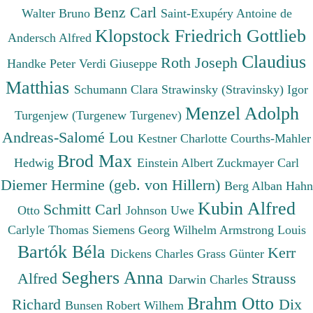
Benz Carl
Walter Bruno
Saint-Exupéry Antoine de
Klopstock Friedrich Gottlieb
Andersch Alfred
Claudius
Roth Joseph
Handke Peter
Verdi Giuseppe
Matthias
Schumann Clara
Strawinsky (Stravinsky) Igor
Menzel Adolph
Turgenjew (Turgenew Turgenev)
Andreas-Salomé Lou
Kestner Charlotte
Courths-Mahler
Brod Max
Hedwig
Einstein Albert
Zuckmayer Carl
Diemer Hermine (geb. von Hillern)
Berg Alban
Hahn
Kubin Alfred
Schmitt Carl
Otto
Johnson Uwe
Carlyle Thomas
Siemens Georg Wilhelm
Armstrong Louis
Bartók Béla
Kerr
Dickens Charles
Grass Günter
Seghers Anna
Alfred
Strauss
Darwin Charles
Brahm Otto
Richard
Dix
Bunsen Robert Wilhem