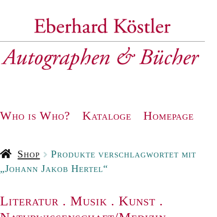
Zur
Zum
Navigation
Inhalt
springen
springen
Who is Who?
Kataloge
Homepage
Shop
Produkte verschlagwortet mit
„Johann Jakob Hertel“
Literatur
.
Musik
.
Kunst
.