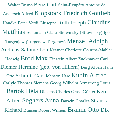
Benz Carl
Walter Bruno
Saint-Exupéry Antoine de
Klopstock Friedrich Gottlieb
Andersch Alfred
Claudius
Roth Joseph
Handke Peter
Verdi Giuseppe
Matthias
Schumann Clara
Strawinsky (Stravinsky) Igor
Menzel Adolph
Turgenjew (Turgenew Turgenev)
Andreas-Salomé Lou
Kestner Charlotte
Courths-Mahler
Brod Max
Hedwig
Einstein Albert
Zuckmayer Carl
Diemer Hermine (geb. von Hillern)
Berg Alban
Hahn
Kubin Alfred
Schmitt Carl
Otto
Johnson Uwe
Carlyle Thomas
Siemens Georg Wilhelm
Armstrong Louis
Bartók Béla
Kerr
Dickens Charles
Grass Günter
Seghers Anna
Alfred
Strauss
Darwin Charles
Brahm Otto
Richard
Dix
Bunsen Robert Wilhem