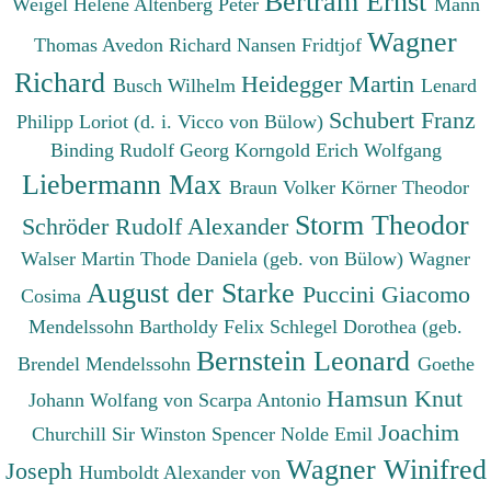
Bertram Ernst
Weigel Helene
Altenberg Peter
Mann
Wagner
Thomas
Avedon Richard
Nansen Fridtjof
Richard
Heidegger Martin
Busch Wilhelm
Lenard
Schubert Franz
Philipp
Loriot (d. i. Vicco von Bülow)
Binding Rudolf Georg
Korngold Erich Wolfgang
Liebermann Max
Braun Volker
Körner Theodor
Storm Theodor
Schröder Rudolf Alexander
Walser Martin
Thode Daniela (geb. von Bülow)
Wagner
August der Starke
Puccini Giacomo
Cosima
Mendelssohn Bartholdy Felix
Schlegel Dorothea (geb.
Bernstein Leonard
Brendel Mendelssohn
Goethe
Hamsun Knut
Johann Wolfang von
Scarpa Antonio
Joachim
Churchill Sir Winston Spencer
Nolde Emil
Wagner Winifred
Joseph
Humboldt Alexander von