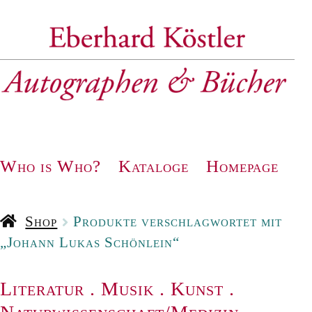
Zur
Zum
Navigation
Inhalt
springen
springen
Who is Who?
Kataloge
Homepage
Shop
Produkte verschlagwortet mit
„Johann Lukas Schönlein“
Literatur
.
Musik
.
Kunst
.