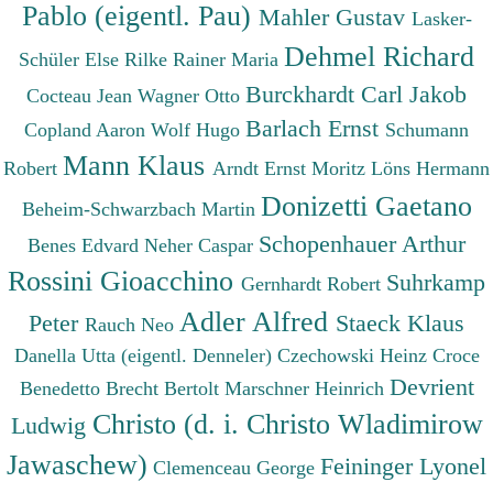
Pablo (eigentl. Pau)
Mahler Gustav
Lasker-
Dehmel Richard
Schüler Else
Rilke Rainer Maria
Burckhardt Carl Jakob
Cocteau Jean
Wagner Otto
Barlach Ernst
Copland Aaron
Wolf Hugo
Schumann
Mann Klaus
Robert
Arndt Ernst Moritz
Löns Hermann
Donizetti Gaetano
Beheim-Schwarzbach Martin
Schopenhauer Arthur
Benes Edvard
Neher Caspar
Rossini Gioacchino
Suhrkamp
Gernhardt Robert
Adler Alfred
Peter
Staeck Klaus
Rauch Neo
Danella Utta (eigentl. Denneler)
Czechowski Heinz
Croce
Devrient
Benedetto
Brecht Bertolt
Marschner Heinrich
Christo (d. i. Christo Wladimirow
Ludwig
Jawaschew)
Feininger Lyonel
Clemenceau George