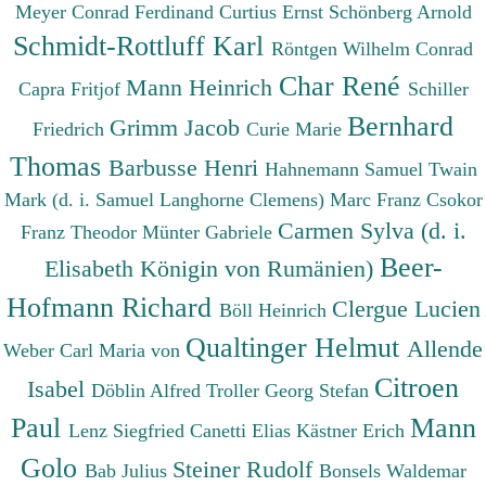
Meyer Conrad Ferdinand
Curtius Ernst
Schönberg Arnold
Schmidt-Rottluff Karl
Röntgen Wilhelm Conrad
Char René
Mann Heinrich
Capra Fritjof
Schiller
Bernhard
Grimm Jacob
Friedrich
Curie Marie
Thomas
Barbusse Henri
Hahnemann Samuel
Twain
Mark (d. i. Samuel Langhorne Clemens)
Marc Franz
Csokor
Carmen Sylva (d. i.
Franz Theodor
Münter Gabriele
Beer-
Elisabeth Königin von Rumänien)
Hofmann Richard
Clergue Lucien
Böll Heinrich
Qualtinger Helmut
Allende
Weber Carl Maria von
Citroen
Isabel
Döblin Alfred
Troller Georg Stefan
Paul
Mann
Lenz Siegfried
Canetti Elias
Kästner Erich
Golo
Steiner Rudolf
Bab Julius
Bonsels Waldemar