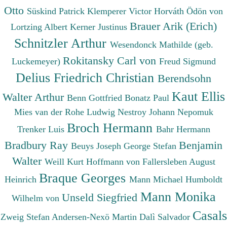
Otto
Süskind Patrick
Klemperer Victor
Horváth Ödön von
Brauer Arik (Erich)
Lortzing Albert
Kerner Justinus
Schnitzler Arthur
Wesendonck Mathilde (geb.
Rokitansky Carl von
Luckemeyer)
Freud Sigmund
Delius Friedrich Christian
Berendsohn
Kaut Ellis
Walter Arthur
Benn Gottfried
Bonatz Paul
Mies van der Rohe Ludwig
Nestroy Johann Nepomuk
Broch Hermann
Trenker Luis
Bahr Hermann
Bradbury Ray
Benjamin
Beuys Joseph
George Stefan
Walter
Weill Kurt
Hoffmann von Fallersleben August
Braque Georges
Heinrich
Mann Michael
Humboldt
Mann Monika
Unseld Siegfried
Wilhelm von
Casals
Zweig Stefan
Andersen-Nexö Martin
Dalì Salvador