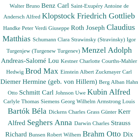
Benz Carl
Walter Bruno
Saint-Exupéry Antoine de
Klopstock Friedrich Gottlieb
Andersch Alfred
Claudius
Roth Joseph
Handke Peter
Verdi Giuseppe
Matthias
Schumann Clara
Strawinsky (Stravinsky) Igor
Menzel Adolph
Turgenjew (Turgenew Turgenev)
Andreas-Salomé Lou
Kestner Charlotte
Courths-Mahler
Brod Max
Hedwig
Einstein Albert
Zuckmayer Carl
Diemer Hermine (geb. von Hillern)
Berg Alban
Hahn
Kubin Alfred
Schmitt Carl
Otto
Johnson Uwe
Carlyle Thomas
Siemens Georg Wilhelm
Armstrong Louis
Bartók Béla
Kerr
Dickens Charles
Grass Günter
Seghers Anna
Alfred
Strauss
Darwin Charles
Brahm Otto
Richard
Dix
Bunsen Robert Wilhem