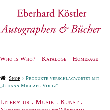
Zur
Zum
Navigation
Inhalt
springen
springen
Who is Who?
Kataloge
Homepage
Shop
Produkte verschlagwortet mit
„Johann Michael Voltz“
Literatur
.
Musik
.
Kunst
.