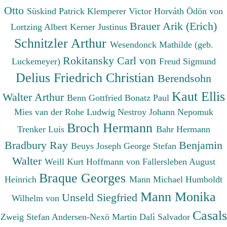
Otto
Süskind Patrick
Klemperer Victor
Horváth Ödön von
Brauer Arik (Erich)
Lortzing Albert
Kerner Justinus
Schnitzler Arthur
Wesendonck Mathilde (geb.
Rokitansky Carl von
Luckemeyer)
Freud Sigmund
Delius Friedrich Christian
Berendsohn
Kaut Ellis
Walter Arthur
Benn Gottfried
Bonatz Paul
Mies van der Rohe Ludwig
Nestroy Johann Nepomuk
Broch Hermann
Trenker Luis
Bahr Hermann
Bradbury Ray
Benjamin
Beuys Joseph
George Stefan
Walter
Weill Kurt
Hoffmann von Fallersleben August
Braque Georges
Heinrich
Mann Michael
Humboldt
Mann Monika
Unseld Siegfried
Wilhelm von
Casals
Zweig Stefan
Andersen-Nexö Martin
Dalì Salvador