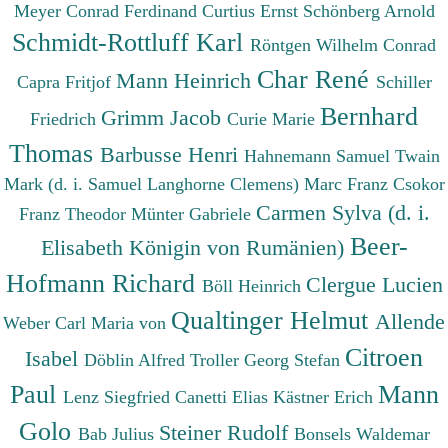
Meyer Conrad Ferdinand
Curtius Ernst
Schönberg Arnold
Schmidt-Rottluff Karl
Röntgen Wilhelm Conrad
Char René
Mann Heinrich
Capra Fritjof
Schiller
Bernhard
Grimm Jacob
Friedrich
Curie Marie
Thomas
Barbusse Henri
Hahnemann Samuel
Twain
Mark (d. i. Samuel Langhorne Clemens)
Marc Franz
Csokor
Carmen Sylva (d. i.
Franz Theodor
Münter Gabriele
Beer-
Elisabeth Königin von Rumänien)
Hofmann Richard
Clergue Lucien
Böll Heinrich
Qualtinger Helmut
Allende
Weber Carl Maria von
Citroen
Isabel
Döblin Alfred
Troller Georg Stefan
Paul
Mann
Lenz Siegfried
Canetti Elias
Kästner Erich
Golo
Steiner Rudolf
Bab Julius
Bonsels Waldemar