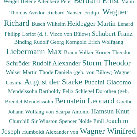
Bertram Ernst
Weigel Helene
Altenberg Peter
Mann
Wagner
Thomas
Avedon Richard
Nansen Fridtjof
Richard
Heidegger Martin
Busch Wilhelm
Lenard
Schubert Franz
Philipp
Loriot (d. i. Vicco von Bülow)
Binding Rudolf Georg
Korngold Erich Wolfgang
Liebermann Max
Braun Volker
Körner Theodor
Storm Theodor
Schröder Rudolf Alexander
Walser Martin
Thode Daniela (geb. von Bülow)
Wagner
August der Starke
Puccini Giacomo
Cosima
Mendelssohn Bartholdy Felix
Schlegel Dorothea (geb.
Bernstein Leonard
Brendel Mendelssohn
Goethe
Hamsun Knut
Johann Wolfang von
Scarpa Antonio
Joachim
Churchill Sir Winston Spencer
Nolde Emil
Wagner Winifred
Joseph
Humboldt Alexander von