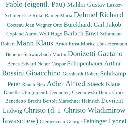
Pablo (eigentl. Pau)
Mahler Gustav
Lasker-
Dehmel Richard
Schüler Else
Rilke Rainer Maria
Burckhardt Carl Jakob
Cocteau Jean
Wagner Otto
Barlach Ernst
Copland Aaron
Wolf Hugo
Schumann
Mann Klaus
Robert
Arndt Ernst Moritz
Löns Hermann
Donizetti Gaetano
Beheim-Schwarzbach Martin
Schopenhauer Arthur
Benes Edvard
Neher Caspar
Rossini Gioacchino
Suhrkamp
Gernhardt Robert
Adler Alfred
Peter
Staeck Klaus
Rauch Neo
Danella Utta (eigentl. Denneler)
Czechowski Heinz
Croce
Devrient
Benedetto
Brecht Bertolt
Marschner Heinrich
Christo (d. i. Christo Wladimirow
Ludwig
Jawaschew)
Feininger Lyonel
Clemenceau George